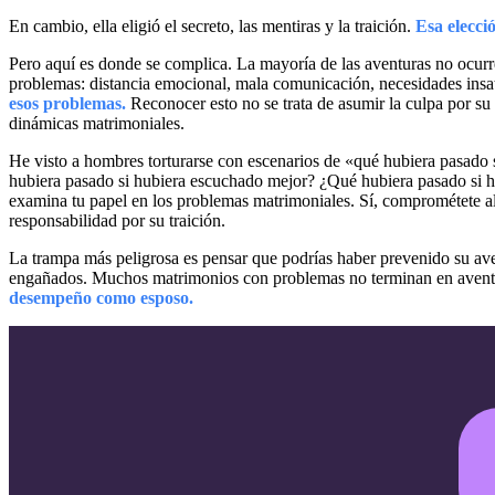
En cambio, ella eligió el secreto, las mentiras y la traición.
Esa elecció
Pero aquí es donde se complica. La mayoría de las aventuras no ocur
problemas: distancia emocional, mala comunicación, necesidades insat
esos problemas.
Reconocer esto no se trata de asumir la culpa por su 
dinámicas matrimoniales.
He visto a hombres torturarse con escenarios de «qué hubiera pasado
hubiera pasado si hubiera escuchado mejor? ¿Qué hubiera pasado si hu
examina tu papel en los problemas matrimoniales. Sí, comprométete al 
responsabilidad por su traición.
La trampa más peligrosa es pensar que podrías haber prevenido su 
engañados. Muchos matrimonios con problemas no terminan en avent
desempeño como esposo.