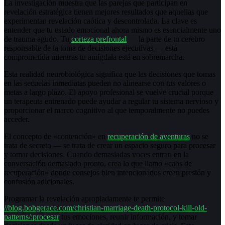
La investigación muestra que las parejas que participan en
revelación estratégica tienen mejores resultados que aquellas que
experimentan revelación caótica y descontrolada. La clave es
entender que tu estado emocional ahora mismo es esencialmente uno
de trauma agudo. Tu
corteza prefrontal
— la parte de tu cerebro
responsable de la toma de decisiones ejecutivas — está
comprometida mientras tu amígdala está en sobremarcha.
Esta realidad neurobiológica significa que las decisiones que tomas
en las secuelas inmediatas pueden no alinearse con tus valores o
metas a largo plazo. El apoyo profesional se vuelve crucial porque
un terapeuta entrenado puede ayudar a regular tu sistema nervioso y
proporcionar el marco cognitivo al que temporalmente no puedes
acceder.
El concepto de «contención» en
recuperación de aventuras
no se
trata de secreto — se trata de crear un espacio seguro para procesar
y tomar decisiones. Cuando demasiadas voces entran en la
conversación demasiado pronto, crea lo que llamo «caos de
recuperación» donde consejos bien intencionados crean presión y
confusión adicionales.
Programar la revelación apropiadamente te permite
//blog.bobgerace.com/christian-marriage-death-protocol-kill-old-
patterns/:procesar
tus emociones, reunir información, y tomar