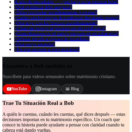
Acabo de descubrirlo — ¿qué hago en la próxima hora?
¿Qué evidencia debo asegurar?
¿Debo confrontar inmediatamente o esperar?
¿Cuáles son los riesgos de confrontar demasiado pronto?
¿Qué hago con las finanzas inmediatamente?
¿Cómo me protejo legalmente sin ser conflictivo?
¿Cómo funciono en el trabajo después de escuchar esto?
¿Debería decirle a alguien de inmediato?
¿Qué apoyo necesito?
¿Por qué necesito a otros hombres?
Encuentra a Bob también en
Suscríbete para videos semanales sobre matrimonio cristiano.
YouTube
Instagram
📖 Blog
Trae Tu Situación Real a Bob
A quién le cuentas, cuándo les cuentas, qué dices después — estas
decisiones importan en tu matrimonio específico. Un coach que
conoce tu historia puede ayudarte a pensar con claridad cuando tu
cabeza está dando vueltas.