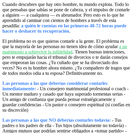
Cuando descubres que hay otro hombre, tu mundo explota. Todo lo
que pensabas que sabías se pone de cabeza, y el impulso de contarle
a alguien — a cualquiera — es abrumador. Pero esto es lo que he
aprendido al caminar con cientos de hombres a través de esta
pesadilla:
a quién le cuentas en las primeras 48-72 horas puede
hacer o deshacer tu recuperación
.
El problema no es que quieras contarle a la gente. El problema es
que la mayoría de las personas no tienen idea de cómo ayudar
a un
matrimonio a sobrevivir la infidelidad
. Tienen buenas intenciones,
pero te empujarán hacia el tribunal de divorcios o te darán consejos
que empeoran las cosas. ¿Tu cuñado que se ha divorciado dos
veces? No es tu hombre ahora mismo. ¿Tu compañero de tragos que
de todos modos odia a tu esposa? Definitivamente no.
Las personas a las que deberías considerar contarles
inmediatamente:
- Un consejero matrimonial profesional o coach -
Un mentor maduro y casado que haya superado tormentas serias -
Un amigo de confianza que pueda pensar estratégicamente y
guardar confidencias - Un pastor o consejero espiritual (si confías en
su discreción)
Las personas a las que NO deberías contarles todavía:
- Tus
padres o los padres de ella - Tus hijos (absolutamente no todavía) -
Amigos mutuos que podrían sentirse obligados a «tomar partido» -