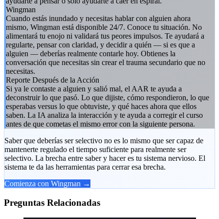
ayudarte a pensar o solo ayudarte a caer en espiral.
Wingman
Cuando estás inundado y necesitas hablar con alguien ahora
mismo, Wingman está disponible 24/7. Conoce tu situación. No
alimentará tu enojo ni validará tus peores impulsos. Te ayudará a
regularte, pensar con claridad, y decidir a quién — si es que a
alguien — deberías realmente contarle hoy. Obtienes la
conversación que necesitas sin crear el trauma secundario que no
necesitas.
Reporte Después de la Acción
Si ya le contaste a alguien y salió mal, el AAR te ayuda a
deconstruir lo que pasó. Lo que dijiste, cómo respondieron, lo que
esperabas versus lo que obtuviste, y qué haces ahora que ellos
saben. La IA analiza la interacción y te ayuda a corregir el curso
antes de que cometas el mismo error con la siguiente persona.
Saber que deberías ser selectivo no es lo mismo que ser capaz de
mantenerte regulado el tiempo suficiente para realmente ser
selectivo. La brecha entre saber y hacer es tu sistema nervioso. El
sistema te da las herramientas para cerrar esa brecha.
Comienza con Wingman →
Preguntas Relacionadas