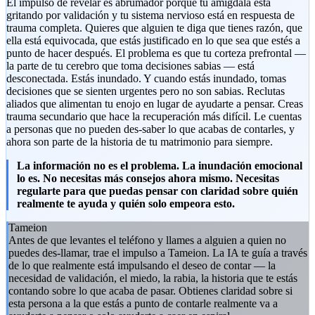
El impulso de revelar es abrumador porque tu amígdala está
gritando por validación y tu sistema nervioso está en respuesta de
trauma completa. Quieres que alguien te diga que tienes razón, que
ella está equivocada, que estás justificado en lo que sea que estés a
punto de hacer después. El problema es que tu corteza prefrontal —
la parte de tu cerebro que toma decisiones sabias — está
desconectada. Estás inundado. Y cuando estás inundado, tomas
decisiones que se sienten urgentes pero no son sabias. Reclutas
aliados que alimentan tu enojo en lugar de ayudarte a pensar. Creas
trauma secundario que hace la recuperación más difícil. Le cuentas
a personas que no pueden des-saber lo que acabas de contarles, y
ahora son parte de la historia de tu matrimonio para siempre.
La información no es el problema. La inundación emocional
lo es. No necesitas más consejos ahora mismo. Necesitas
regularte para que puedas pensar con claridad sobre quién
realmente te ayuda y quién solo empeora esto.
Tameion
Antes de que levantes el teléfono y llames a alguien a quien no
puedes des-llamar, trae el impulso a Tameion. La IA te guía a través
de lo que realmente está impulsando el deseo de contar — la
necesidad de validación, el miedo, la rabia, la historia que te estás
contando sobre lo que acaba de pasar. Obtienes claridad sobre si
esta persona a la que estás a punto de contarle realmente va a