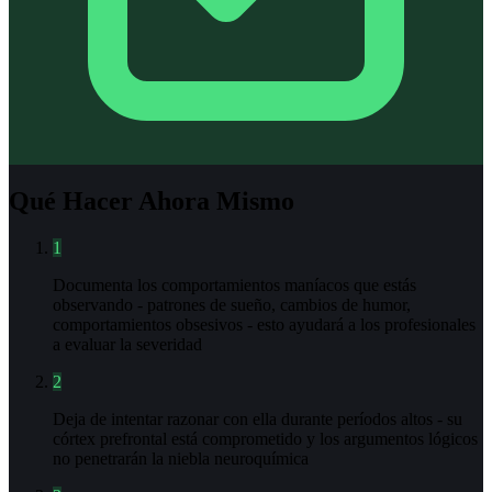
Qué Hacer Ahora Mismo
1
Documenta los comportamientos maníacos que estás
observando - patrones de sueño, cambios de humor,
comportamientos obsesivos - esto ayudará a los profesionales
a evaluar la severidad
2
Deja de intentar razonar con ella durante períodos altos - su
córtex prefrontal está comprometido y los argumentos lógicos
no penetrarán la niebla neuroquímica