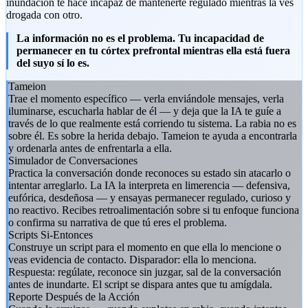
inundación te hace incapaz de mantenerte regulado mientras la ves
drogada con otro.
La información no es el problema. Tu incapacidad de
permanecer en tu córtex prefrontal mientras ella está fuera
del suyo sí lo es.
Tameion
Trae el momento específico — verla enviándole mensajes, verla
iluminarse, escucharla hablar de él — y deja que la IA te guíe a
través de lo que realmente está corriendo tu sistema. La rabia no es
sobre él. Es sobre la herida debajo. Tameion te ayuda a encontrarla
y ordenarla antes de enfrentarla a ella.
Simulador de Conversaciones
Practica la conversación donde reconoces su estado sin atacarlo o
intentar arreglarlo. La IA la interpreta en limerencia — defensiva,
eufórica, desdeñosa — y ensayas permanecer regulado, curioso y
no reactivo. Recibes retroalimentación sobre si tu enfoque funciona
o confirma su narrativa de que tú eres el problema.
Scripts Si-Entonces
Construye un script para el momento en que ella lo mencione o
veas evidencia de contacto. Disparador: ella lo menciona.
Respuesta: regúlate, reconoce sin juzgar, sal de la conversación
antes de inundarte. El script se dispara antes que tu amígdala.
Reporte Después de la Acción