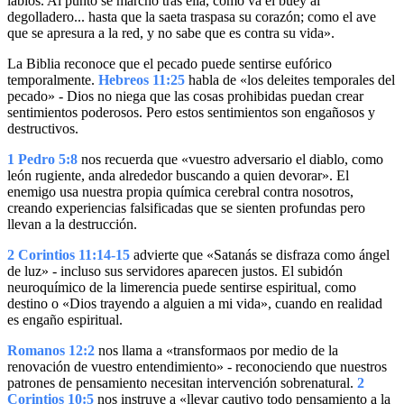
labios. Al punto se marchó tras ella, como va el buey al
degolladero... hasta que la saeta traspasa su corazón; como el ave
que se apresura a la red, y no sabe que es contra su vida».
La Biblia reconoce que el pecado puede sentirse eufórico
temporalmente.
Hebreos 11:25
habla de «los deleites temporales del
pecado» - Dios no niega que las cosas prohibidas puedan crear
sentimientos poderosos. Pero estos sentimientos son engañosos y
destructivos.
1 Pedro 5:8
nos recuerda que «vuestro adversario el diablo, como
león rugiente, anda alrededor buscando a quien devorar». El
enemigo usa nuestra propia química cerebral contra nosotros,
creando experiencias falsificadas que se sienten profundas pero
llevan a la destrucción.
2 Corintios 11:14-15
advierte que «Satanás se disfraza como ángel
de luz» - incluso sus servidores aparecen justos. El subidón
neuroquímico de la limerencia puede sentirse espiritual, como
destino o «Dios trayendo a alguien a mi vida», cuando en realidad
es engaño espiritual.
Romanos 12:2
nos llama a «transformaos por medio de la
renovación de vuestro entendimiento» - reconociendo que nuestros
patrones de pensamiento necesitan intervención sobrenatural.
2
Corintios 10:5
nos instruye a «llevar cautivo todo pensamiento a la