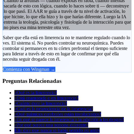
Cuando la arruinas — cuando explotas en rabia, cuando intentas
sacarla de esto con lógica, cuando lo haces sobre ti — deconstruye
lo que pasó. El AAR te guía a través de tu nivel de activación, lo
que hiciste, lo que ella hizo y lo que harías diferente. Luego la IA
entrena la teología, psicología y fisiología de la interacción para que
no pises esa mina terrestre otra vez.
Saber que ella está en limerencia no te mantiene regulado cuando lo
ves. El sistema sí. No puedes controlar su neuroquímica. Puedes
controlar si permaneces en tu córtex prefrontal el tiempo suficiente
para liderar a través de esto en lugar de confirmar por qué ella
necesita seguir drogada con él.
Comienza con Wingman →
Preguntas Relacionadas
¿Qué es la limerencia?
¿Está enamorada o en limerencia?
¿Cuánto dura la limerencia?
¿Cuál es la neurociencia de la limerencia?
¿Qué químicos cerebrales están involucrados?
¿En qué se parece la limerencia a la adicción a las drogas?
¿Por qué parece una persona diferente?
Ella dice que nunca se había sentido así antes