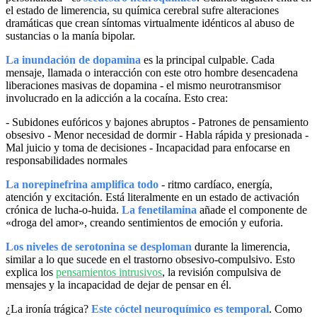
el estado de limerencia, su química cerebral sufre alteraciones
dramáticas que crean síntomas virtualmente idénticos al abuso de
sustancias o la manía bipolar.
La inundación de dopamina
es la principal culpable. Cada
mensaje, llamada o interacción con este otro hombre desencadena
liberaciones masivas de dopamina - el mismo neurotransmisor
involucrado en la adicción a la cocaína. Esto crea:
- Subidones eufóricos y bajones abruptos - Patrones de pensamiento
obsesivo - Menor necesidad de dormir - Habla rápida y presionada -
Mal juicio y toma de decisiones - Incapacidad para enfocarse en
responsabilidades normales
La norepinefrina amplifica todo
- ritmo cardíaco, energía,
atención y excitación. Está literalmente en un estado de activación
crónica de lucha-o-huida.
La fenetilamina
añade el componente de
«droga del amor», creando sentimientos de emoción y euforia.
Los niveles de serotonina se desploman
durante la limerencia,
similar a lo que sucede en el trastorno obsesivo-compulsivo. Esto
explica los
pensamientos intrusivos
, la revisión compulsiva de
mensajes y la incapacidad de dejar de pensar en él.
¿La ironía trágica?
Este cóctel neuroquímico es temporal
. Como