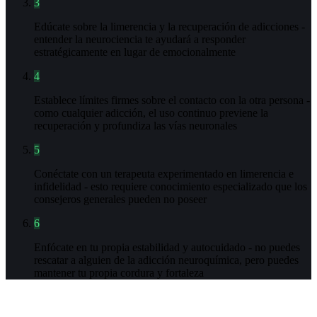
3
Edúcate sobre la limerencia y la recuperación de adicciones -
entender la neurociencia te ayudará a responder
estratégicamente en lugar de emocionalmente
4
Establece límites firmes sobre el contacto con la otra persona -
como cualquier adicción, el uso continuo previene la
recuperación y profundiza las vías neuronales
5
Conéctate con un terapeuta experimentado en limerencia e
infidelidad - esto requiere conocimiento especializado que los
consejeros generales pueden no poseer
6
Enfócate en tu propia estabilidad y autocuidado - no puedes
rescatar a alguien de la adicción neuroquímica, pero puedes
mantener tu propia cordura y fortaleza