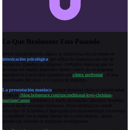
Lo Que Realmente Está Pasando
Desde una perspectiva clínica, la limerencia crea un estado de
intoxicación psicológica
que refleja los trastornos por uso de
sustancias. Estudios de imágenes cerebrales muestran que las
personas en estados limerentes tienen centros de recompensa
hiperactivos y actividad suprimida del
córtex prefrontal
- el área
responsable del juicio y el control de impulsos.
La presentación maníaca
incluye síntomas clásicos: grandiosidad
(«esto es
//blog.bobgerace.com/unconditional-love-christian-
marriage/:amor
verdadero»), sueño disminuido (quedarse despierta
toda la noche enviando mensajes), distractibilidad (no puede
enfocarse en la familia) e hipergrafía (escritura/mensajes excesivos).
La similitud con la manía bipolar no es coincidencia - ambas
involucran sistemas de dopamina desregulados.