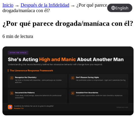
Inicio
→
Después de la Infidelidad
→
¿Por qué parece
English
drogada/maníaca con él?
¿Por qué parece drogada/maníaca con él?
6 min de lectura
Copy