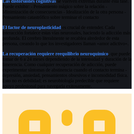
Las distorsiones cognitivas
se vuelven extremas durante esta fase.
Puede exhibir: - Pensamiento mágico sobre la relación -
Minimización de consecuencias - Idealización de la otra persona -
Pensamiento catastrófico sobre terminar el contacto
El factor de neuroplasticidad
es crucial de entender. Cada
interacción fortalece estas vías neuronales, haciendo la adicción más
profunda. El cerebro literalmente se recablea alrededor de esta
persona, creando lo que los investigadores llaman «amor adictivo».
La recuperación requiere reequilibrio neuroquímico
, que puede
tomar de 6 a 24 meses dependiendo de la intensidad y duración de la
limerencia. Como cualquier recuperación de adicción, puede
experimentar síntomas de abstinencia cuando el contacto termina -
depresión, ansiedad, pensamientos obsesivos e incomodidad física.
Esto no es debilidad; es neurobiología predecible que requiere
apoyo profesional para navegarla exitosamente.