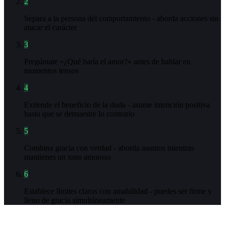
2
Separa a la persona del comportamiento - aborda acciones sin
atacar el carácter
3
Pregúntate «¿Qué haría el amor?» antes de hablar en
momentos tensos
4
Extiende el beneficio de la duda - asume intención positiva
hasta que se demuestre lo contrario
5
Combina gracia con verdad - aborda asuntos mientras
mantienes un tono amoroso
6
Establece límites claros con amabilidad - puedes ser firme y
lleno de gracia simultáneamente