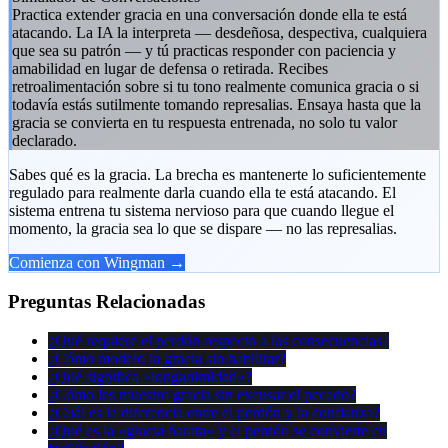
Practica extender gracia en una conversación donde ella te está
atacando. La IA la interpreta — desdeñosa, despectiva, cualquiera
que sea su patrón — y tú practicas responder con paciencia y
amabilidad en lugar de defensa o retirada. Recibes
retroalimentación sobre si tu tono realmente comunica gracia o si
todavía estás sutilmente tomando represalias. Ensaya hasta que la
gracia se convierta en tu respuesta entrenada, no solo tu valor
declarado.
Sabes qué es la gracia. La brecha es mantenerte lo suficientemente
regulado para realmente darla cuando ella te está atacando. El
sistema entrena tu sistema nervioso para que cuando llegue el
momento, la gracia sea lo que se dispare — no las represalias.
Comienza con Wingman →
Preguntas Relacionadas
¿Qué requiere el perdón respecto a las consecuencias?
¿Cómo modelo la gracia sin habilitar?
¿Qué significa «longanimidad»?
¿Cómo les muestro gracia sin excusar el pecado?
¿Cuál es la diferencia entre el perdón y la confianza?
¿Qué es la «gracia barata» y el perdón se convierte en