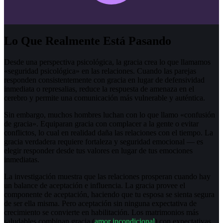
Lo Que Realmente Está Pasando
Desde una perspectiva psicológica, la gracia crea lo que llamamos
«seguridad psicológica» en las relaciones. Cuando las parejas
responden consistentemente con gracia en lugar de defensividad
inmediata o represalias, reduce la respuesta de amenaza en el
cerebro y permite una comunicación más vulnerable y auténtica.
Sin embargo, muchos hombres luchan con lo que llamo «confusión
de gracia». Equiparan gracia con complacer a la gente o evitar
conflictos, lo cual en realidad daña las relaciones con el tiempo. La
gracia verdadera requiere fortaleza y seguridad emocional — es
elegir responder desde tus valores en lugar de tus emociones
inmediatas.
La investigación muestra que las relaciones prosperan cuando hay
un balance de aceptación e influencia. La gracia provee el
componente de aceptación, haciendo que tu esposa se sienta segura
de ser ella misma. Pero aceptación sin ninguna expectativa de
crecimiento se convierte en habilitación. Los matrimonios más
saludables combinan gracia (
amor incondicional
) con expectativas