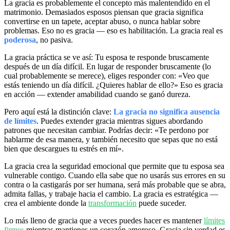
La gracia es probablemente el concepto más malentendido en el
matrimonio. Demasiados esposos piensan que gracia significa
convertirse en un tapete, aceptar abuso, o nunca hablar sobre
problemas. Eso no es gracia — eso es habilitación. La gracia real es
poderosa
, no pasiva.
La gracia práctica se ve así: Tu esposa te responde bruscamente
después de un día difícil. En lugar de responder bruscamente (lo
cual probablemente se merece), eliges responder con: «Veo que
estás teniendo un día difícil. ¿Quieres hablar de ello?» Eso es gracia
en acción — extender amabilidad cuando se ganó dureza.
Pero aquí está la distinción clave:
La gracia no significa ausencia
de límites
. Puedes extender gracia mientras sigues abordando
patrones que necesitan cambiar. Podrías decir: «Te perdono por
hablarme de esa manera, y también necesito que sepas que no está
bien que descargues tu estrés en mí».
La gracia crea la seguridad emocional que permite que tu esposa sea
vulnerable contigo. Cuando ella sabe que no usarás sus errores en su
contra o la castigarás por ser humana, será más probable que se abra,
admita fallas, y trabaje hacia el cambio. La gracia es estratégica —
crea el ambiente donde la
transformación
puede suceder.
Lo más lleno de gracia que a veces puedes hacer es mantener
límites
firmes
mientras mantienes un corazón amoroso. Gracia sin verdad es