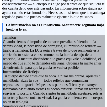
conscientemente — tu cuerpo las elige por ti antes de que siquiera te
des cuenta de lo que está pasando. La información sobre gracia no
ayuda cuando estás inundado. Necesitas un sistema que te mantenga
regulado para que puedas realmente ejecutar lo que ya sabes.
La información no es el problema. Mantenerte regulado bajo
fuego sí lo es.
Tameion
Cuando sientes el impulso de tomar represalias subiendo — la
defensividad, la necesidad de corregirla, el impulso de retirarte —
tráelo a Tameion. La IA te guía a través de lo que realmente está
corriendo tu sistema en ese momento: la herida debajo de la
reacción, la mentira diciéndote que gracia equivale a debilidad, el
miedo de que si no te defiendes ella gana. Ordenas tu mente antes
de enfrentarla, para que la gracia se vuelva posible.
Intercambios de Reflejos
Tu cuerpo decide antes que tu boca. Cruzas tus brazos, aprietas tu
mandíbula, alzas tu voz — todos reflejos que comunican
represalias, no gracia. Mapea esos patrones físicos y construye
intercambios: cuando sientes tu pecho tensarse, tomas un respiro y
suavizas tu postura. Cuando sientes tu mandíbula apretarse, relajas
tu rostro y haces contacto visual. La gracia comienza en tu cuerpo,
no en tu teología.
Simulador de Conversaciones