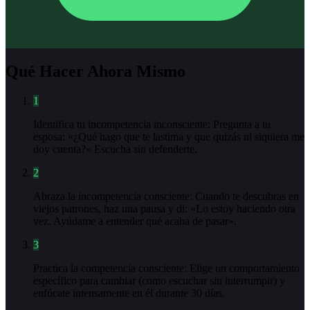
Qué Hacer Ahora Mismo
1
Identifica tu incompetencia inconsciente: Pregunta a tu
esposa: «¿Qué hago que te lastima y que quizás ni siquiera me
doy cuenta?» Escucha sin defenderte.
2
Abraza la incompetencia consciente: Cuando te descubras en
viejos patrones, haz una pausa y di: «Lo estoy haciendo otra
vez. Ayúdame a entender qué acaba de pasar».
3
Practica la competencia consciente: Elige un comportamiento
específico para cambiar (como escuchar sin interrumpir) y
enfócate intensamente en él durante 30 días.