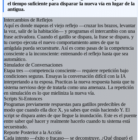
el tiempo suficiente para disparar la nueva vía en lugar de la
antigua.
Intercambios de Reflejos
Aquí es donde mapeas el viejo reflejo —cruzar los brazos, levantar
la voz, salir de la habitación— y programas el intercambio con una
frase activadora. Cuando el gatillo se dispara, la frase se dispara, y
tu cuerpo ejecuta el nuevo comportamiento antes de que tu
amígdala pueda secuestrarte. Así es como pasas de la competencia
consciente a la inconsciente: entrenando el reflejo hasta que sea
automático.
Simulador de Conversaciones
Etapa tres —competencia consciente— requiere repetición bajo
condiciones seguras. Ensayas la conversación difícil con la IA
interpretando a tu esposa. Practicas la nueva respuesta hasta que tu
sistema nervioso deje de tratarla como una amenaza. La repetición
en simulación es lo que mieliniza la nueva vía.
Scripts Si-Entonces
Programas previamente respuestas para gatillos predecibles de
modo que cuando ella dice X, ya sabes que estás haciendo Y. El
script se dispara antes de que llegue la inundación. Este es el puente
entre saber qué hacer y realmente hacerlo cuando tu sistema está
secuestrado.
Reporte Posterior a la Acción
Cada intento —éxito o fracaso— se deconstruye. ¿Qué disparó el