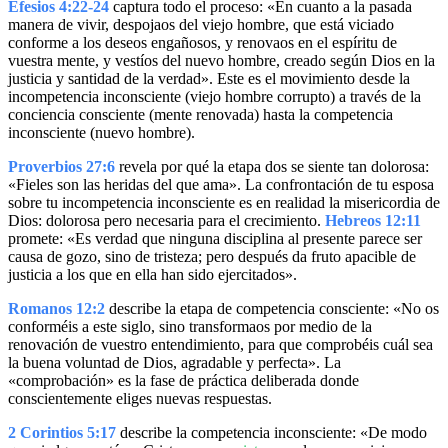
Efesios 4:22-24
captura todo el proceso: «En cuanto a la pasada
manera de vivir, despojaos del viejo hombre, que está viciado
conforme a los deseos engañosos, y renovaos en el espíritu de
vuestra mente, y vestíos del nuevo hombre, creado según Dios en la
justicia y santidad de la verdad». Este es el movimiento desde la
incompetencia inconsciente (viejo hombre corrupto) a través de la
conciencia consciente (mente renovada) hasta la competencia
inconsciente (nuevo hombre).
Proverbios 27:6
revela por qué la etapa dos se siente tan dolorosa:
«Fieles son las heridas del que ama». La confrontación de tu esposa
sobre tu incompetencia inconsciente es en realidad la misericordia de
Dios: dolorosa pero necesaria para el crecimiento.
Hebreos 12:11
promete: «Es verdad que ninguna disciplina al presente parece ser
causa de gozo, sino de tristeza; pero después da fruto apacible de
justicia a los que en ella han sido ejercitados».
Romanos 12:2
describe la etapa de competencia consciente: «No os
conforméis a este siglo, sino transformaos por medio de la
renovación de vuestro entendimiento, para que comprobéis cuál sea
la buena voluntad de Dios, agradable y perfecta». La
«comprobación» es la fase de práctica deliberada donde
conscientemente eliges nuevas respuestas.
2 Corintios 5:17
describe la competencia inconsciente: «De modo