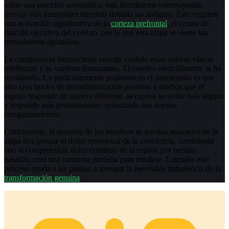
sobre una reacción automática, está literalmente construyendo
nuevas vías neuronales mientras debilita las antiguas. Esto requiere
una activación significativa de la
corteza prefrontal
, el centro de
función ejecutiva del cerebro, por lo que esta etapa se siente tan
mentalmente agotadora.
La competencia inconsciente emerge cuando estas nuevas vías se
mielinizan y se vuelven dominantes. El cerebro esencialmente se ha
recableado. Lo particularmente poderoso en el matrimonio es que
esto crea bucles de retroalimentación positiva: a medida que el
esposo responde de manera diferente, la esposa se siente más segura
y responde más positivamente, reforzando sus nuevos
comportamientos.
Críticamente, la mayoría de los hombres se quedan atascados en la
etapa dos porque el dolor emocional de la conciencia, combinado
con el comprensible dolor continuo de la esposa por heridas
pasadas, crea una tormenta perfecta para rendirse. Entender este
proceso ayuda a las parejas a navegar la inevitable turbulencia de la
transformación genuina
.