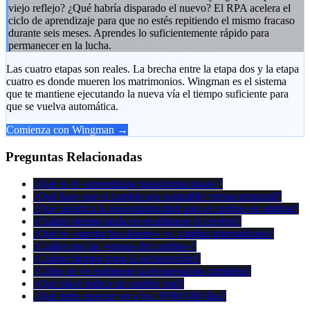
viejo reflejo? ¿Qué habría disparado el nuevo? El RPA acelera el
ciclo de aprendizaje para que no estés repitiendo el mismo fracaso
durante seis meses. Aprendes lo suficientemente rápido para
permanecer en la lucha.
Las cuatro etapas son reales. La brecha entre la etapa dos y la etapa
cuatro es donde mueren los matrimonios. Wingman es el sistema
que te mantiene ejecutando la nueva vía el tiempo suficiente para
que se vuelva automática.
Comienza con Wingman →
Preguntas Relacionadas
¿Qué es el «aprendizaje transformacional»?
¿Qué hace que el cambio sea sostenible versus temporal?
¿Qué significa la neuroplasticidad para el cambio en adultos?
¿Cuánto tiempo tarda en recablearse el cerebro?
¿Qué es «apretar los dientes» vs. cambio internalizado?
¿Cuáles son las «etapas del cambio»?
¿Cuánto tiempo toma la recuperación?
¿Cómo se ve realmente la recuperación completa?
¿Qué plazo indica un cambio real?
¿Qué debo esperar ver a los 30/90/180 días?