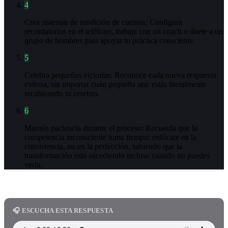
4
Crea sistemas de rendición de cuentas: Configura
recordatorios en el teléfono, trabaja con un coach o únete a un
grupo de hombres para apoyar tu práctica consciente.
5
Celebra pequeñas victorias: Reconoce cada nueva respuesta
exitosa, sin importar cuán pequeña sea: estás literalmente
recableando tu cerebro.
6
Mantén paciencia durante el proceso: Recuerda que la
competencia inconsciente toma tiempo: enfócate en la
consistencia, no en la perfección, sabiendo que la
transformación está sucediendo incluso cuando no puedes
verla.
🎧 ESCUCHA ESTA RESPUESTA