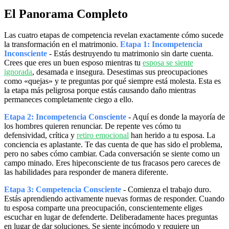
El Panorama Completo
Las cuatro etapas de competencia revelan exactamente cómo sucede
la transformación en el matrimonio.
Etapa 1: Incompetencia
Inconsciente
- Estás destruyendo tu matrimonio sin darte cuenta.
Crees que eres un buen esposo mientras tu
esposa se siente
ignorada
, desamada e insegura. Desestimas sus preocupaciones
como «quejas» y te preguntas por qué siempre está molesta. Esta es
la etapa más peligrosa porque estás causando daño mientras
permaneces completamente ciego a ello.
Etapa 2: Incompetencia Consciente
- Aquí es donde la mayoría de
los hombres quieren renunciar. De repente ves cómo tu
defensividad, crítica y
retiro emocional
han herido a tu esposa. La
conciencia es aplastante. Te das cuenta de que has sido el problema,
pero no sabes cómo cambiar. Cada conversación se siente como un
campo minado. Eres hipeconsciente de tus fracasos pero careces de
las habilidades para responder de manera diferente.
Etapa 3: Competencia Consciente
- Comienza el trabajo duro.
Estás aprendiendo activamente nuevas formas de responder. Cuando
tu esposa comparte una preocupación, conscientemente eliges
escuchar en lugar de defenderte. Deliberadamente haces preguntas
en lugar de dar soluciones. Se siente incómodo y requiere un