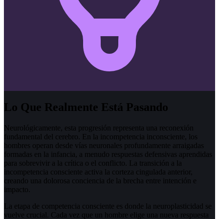
Lo Que Realmente Está Pasando
Neurológicamente, esta progresión representa una reconexión
fundamental del cerebro. En la incompetencia inconsciente, los
hombres operan desde vías neuronales profundamente arraigadas
formadas en la infancia, a menudo respuestas defensivas aprendidas
para sobrevivir a la crítica o el conflicto. La transición a la
incompetencia consciente activa la corteza cingulada anterior,
creando una dolorosa conciencia de la brecha entre intención e
impacto.
La etapa de competencia consciente es donde la neuroplasticidad se
vuelve crucial. Cada vez que un hombre elige una nueva respuesta