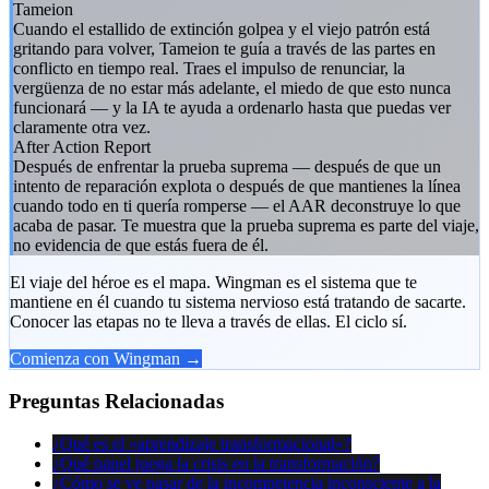
Tameion
Cuando el estallido de extinción golpea y el viejo patrón está
gritando para volver, Tameion te guía a través de las partes en
conflicto en tiempo real. Traes el impulso de renunciar, la
vergüenza de no estar más adelante, el miedo de que esto nunca
funcionará — y la IA te ayuda a ordenarlo hasta que puedas ver
claramente otra vez.
After Action Report
Después de enfrentar la prueba suprema — después de que un
intento de reparación explota o después de que mantienes la línea
cuando todo en ti quería romperse — el AAR deconstruye lo que
acaba de pasar. Te muestra que la prueba suprema es parte del viaje,
no evidencia de que estás fuera de él.
El viaje del héroe es el mapa. Wingman es el sistema que te
mantiene en él cuando tu sistema nervioso está tratando de sacarte.
Conocer las etapas no te lleva a través de ellas. El ciclo sí.
Comienza con Wingman →
Preguntas Relacionadas
¿Qué es el «aprendizaje transformacional»?
¿Qué papel juega la crisis en la transformación?
¿Cómo se ve pasar de la incompetencia inconsciente a la