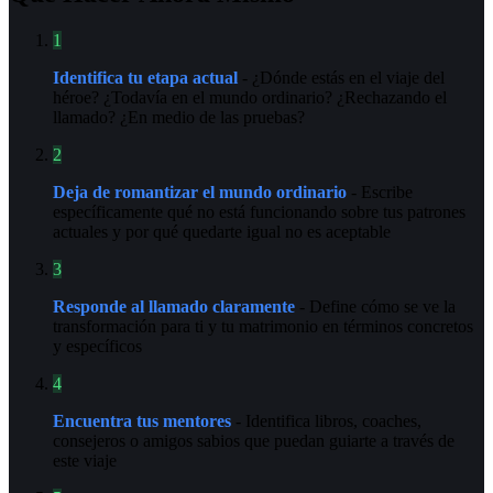
1
Identifica tu etapa actual
- ¿Dónde estás en el viaje del
héroe? ¿Todavía en el mundo ordinario? ¿Rechazando el
llamado? ¿En medio de las pruebas?
2
Deja de romantizar el mundo ordinario
- Escribe
específicamente qué no está funcionando sobre tus patrones
actuales y por qué quedarte igual no es aceptable
3
Responde al llamado claramente
- Define cómo se ve la
transformación para ti y tu matrimonio en términos concretos
y específicos
4
Encuentra tus mentores
- Identifica libros, coaches,
consejeros o amigos sabios que puedan guiarte a través de
este viaje