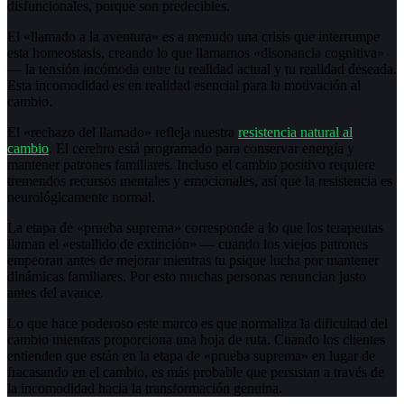
disfuncionales, porque son predecibles.
El «llamado a la aventura» es a menudo una crisis que interrumpe
esta homeostasis, creando lo que llamamos «disonancia cognitiva»
— la tensión incómoda entre tu realidad actual y tu realidad deseada.
Esta incomodidad es en realidad esencial para la motivación al
cambio.
El «rechazo del llamado» refleja nuestra
resistencia natural al
cambio
. El cerebro está programado para conservar energía y
mantener patrones familiares. Incluso el cambio positivo requiere
tremendos recursos mentales y emocionales, así que la resistencia es
neurológicamente normal.
La etapa de «prueba suprema» corresponde a lo que los terapeutas
llaman el «estallido de extinción» — cuando los viejos patrones
empeoran antes de mejorar mientras tu psique lucha por mantener
dinámicas familiares. Por esto muchas personas renuncian justo
antes del avance.
Lo que hace poderoso este marco es que normaliza la dificultad del
cambio mientras proporciona una hoja de ruta. Cuando los clientes
entienden que están en la etapa de «prueba suprema» en lugar de
fracasando en el cambio, es más probable que persistan a través de
la incomodidad hacia la transformación genuina.