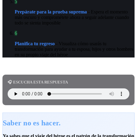
5
Prepárate para la prueba suprema
- Espera el momento
más oscuro y comprométete ahora a seguir adelante cuando
todo se sienta imposible
6
Planifica tu regreso
- Visualiza cómo usarás tu
transformación para ayudar a tu esposa, hijos y otros hombres
en su propio viaje del héroe
🎧 ESCUCHA ESTA RESPUESTA
Saber no es hacer.
Ya sabes que el viaje del héroe es el patrón de la transformación