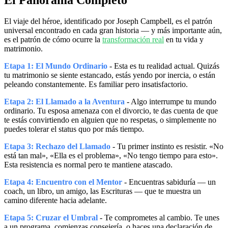
El viaje del héroe, identificado por Joseph Campbell, es el patrón
universal encontrado en cada gran historia — y más importante aún,
es el patrón de cómo ocurre la
transformación real
en tu vida y
matrimonio.
Etapa 1: El Mundo Ordinario
- Esta es tu realidad actual. Quizás
tu matrimonio se siente estancado, estás yendo por inercia, o están
peleando constantemente. Es familiar pero insatisfactorio.
Etapa 2: El Llamado a la Aventura
- Algo interrumpe tu mundo
ordinario. Tu esposa amenaza con el divorcio, te das cuenta de que
te estás convirtiendo en alguien que no respetas, o simplemente no
puedes tolerar el status quo por más tiempo.
Etapa 3: Rechazo del Llamado
- Tu primer instinto es resistir. «No
está tan mal», «Ella es el problema», «No tengo tiempo para esto».
Esta resistencia es normal pero te mantiene atascado.
Etapa 4: Encuentro con el Mentor
- Encuentras sabiduría — un
coach, un libro, un amigo, las Escrituras — que te muestra un
camino diferente hacia adelante.
Etapa 5: Cruzar el Umbral
- Te comprometes al cambio. Te unes
a un programa, comienzas consejería, o haces una declaración de