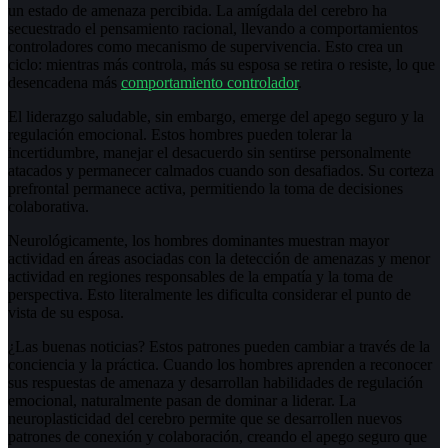
un estado de amenaza percibida. La amígdala del cerebro ha
secuestrado el pensamiento racional, llevando a comportamientos
controladores como mecanismo de supervivencia. Esto crea un
ciclo: mientras más controla, más su esposa se retira o resiste, lo que
desencadena más
comportamiento controlador
.
El liderazgo saludable, sin embargo, emerge del apego seguro y la
regulación emocional. Estos hombres pueden tolerar la
incertidumbre, manejar el desacuerdo sin sentirse personalmente
atacados y permanecer calmados cuando son desafiados. Su corteza
prefrontal permanece activa, permitiendo la toma de decisiones
colaborativa.
Neurológicamente, los hombres dominantes muestran mayor
actividad en áreas asociadas con la detección de amenazas y menor
actividad en regiones responsables de la empatía y la toma de
perspectiva. Esto literalmente les dificulta considerar el punto de
vista de su esposa.
¿Las buenas noticias? Estos patrones pueden cambiar a través de la
conciencia y la práctica. Cuando los hombres aprenden a reconocer
sus respuestas de amenaza y desarrollan habilidades de regulación
emocional, naturalmente pasan de dominar a liderar. La
neuroplasticidad del cerebro permite que se desarrollen nuevos
patrones de conexión y colaboración, creando el apego seguro que