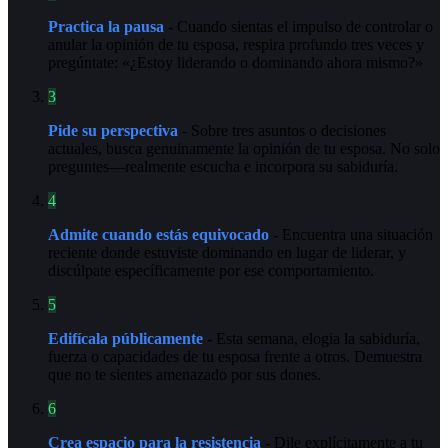
Practica la pausa
- Cuando sientas el impulso de controlar o
anular la opinión de tu esposa, respira profundo tres veces y
pregúntate: «¿Estoy liderando o dominando ahora mismo?»
3
Pide su perspectiva
- Sobre tres asuntos o decisiones
actuales, busca genuinamente la opinión de tu esposa. No solo
preguntes—realmente escucha e incorpora su sabiduría.
4
Admite cuando estás equivocado
- Encuentra una situación
reciente donde estuviste dominando en lugar de liderar, y
discúlpate específicamente por ese comportamiento.
5
Edifícala públicamente
- Esta semana, elogia la sabiduría,
fuerza o capacidades de tu esposa frente a otros. Demuestra
que no te sientes amenazado por sus dones.
6
Crea espacio para la resistencia
- Dile explícitamente a tu