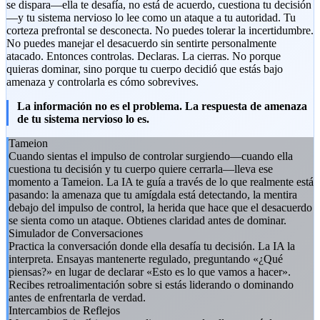
se dispara—ella te desafía, no está de acuerdo, cuestiona tu decisión
—y tu sistema nervioso lo lee como un ataque a tu autoridad. Tu
corteza prefrontal se desconecta. No puedes tolerar la incertidumbre.
No puedes manejar el desacuerdo sin sentirte personalmente
atacado. Entonces controlas. Declaras. La cierras. No porque
quieras dominar, sino porque tu cuerpo decidió que estás bajo
amenaza y controlarla es cómo sobrevives.
La información no es el problema. La respuesta de amenaza
de tu sistema nervioso lo es.
Tameion
Cuando sientas el impulso de controlar surgiendo—cuando ella
cuestiona tu decisión y tu cuerpo quiere cerrarla—lleva ese
momento a Tameion. La IA te guía a través de lo que realmente está
pasando: la amenaza que tu amígdala está detectando, la mentira
debajo del impulso de control, la herida que hace que el desacuerdo
se sienta como un ataque. Obtienes claridad antes de dominar.
Simulador de Conversaciones
Practica la conversación donde ella desafía tu decisión. La IA la
interpreta. Ensayas mantenerte regulado, preguntando «¿Qué
piensas?» en lugar de declarar «Esto es lo que vamos a hacer».
Recibes retroalimentación sobre si estás liderando o dominando
antes de enfrentarla de verdad.
Intercambios de Reflejos