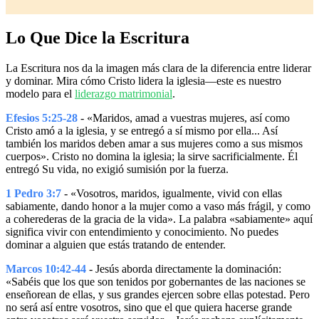
Lo Que Dice la Escritura
La Escritura nos da la imagen más clara de la diferencia entre liderar
y dominar. Mira cómo Cristo lidera la iglesia—este es nuestro
modelo para el
liderazgo matrimonial
.
Efesios 5:25-28
- «Maridos, amad a vuestras mujeres, así como
Cristo amó a la iglesia, y se entregó a sí mismo por ella... Así
también los maridos deben amar a sus mujeres como a sus mismos
cuerpos». Cristo no domina la iglesia; la sirve sacrificialmente. Él
entregó Su vida, no exigió sumisión por la fuerza.
1 Pedro 3:7
- «Vosotros, maridos, igualmente, vivid con ellas
sabiamente, dando honor a la mujer como a vaso más frágil, y como
a coherederas de la gracia de la vida». La palabra «sabiamente» aquí
significa vivir con entendimiento y conocimiento. No puedes
dominar a alguien que estás tratando de entender.
Marcos 10:42-44
- Jesús aborda directamente la dominación:
«Sabéis que los que son tenidos por gobernantes de las naciones se
enseñorean de ellas, y sus grandes ejercen sobre ellas potestad. Pero
no será así entre vosotros, sino que el que quiera hacerse grande