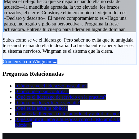
Mapea el reflejo físico que se dispara cuando ella no está de
acuerdo—la mandíbula apretada, la voz elevada, los brazos
cruzados, el cierre. Construye el intercambio: el viejo reflejo es
«Declaro y descarto». El nuevo comportamiento es «Hago una
pausa, me regulo y pido su perspectiva». Programa la frase
activadora. Entrena tu cuerpo para liderar en lugar de dominar.
Sabes cómo se ve el liderazgo. Pero saber no evita que tu amígdala
te secuestre cuando ella te desafía. La brecha entre saber y hacer es
tu sistema nervioso. Wingman es el sistema que la cierra.
Comienza con Wingman →
Preguntas Relacionadas
¿Cómo se ve el liderazgo masculino?
¿Cómo lidero sin controlar?
¿Qué es el liderazgo de servicio en la práctica?
¿Cómo puedo ser fuerte y gentil?
¿Qué es la jefatura bíblica?
¿Cuál es la diferencia entre autoridad y autoritarismo?
¿Qué significa «ama a tu esposa como Cristo amó a la
iglesia»?