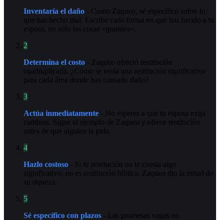
Inventaría el daño
- Como Zaqueo, sé específico sobre lo
que has hecho mal. Escribe cada forma en que has herido a tu
esposa, no solo las cosas «grandes».
2
Determina el costo
- Zaqueo ofreció restitución
cuadruplicada. ¿Cómo se vería una restitución significativa
para cada área donde has causado daño?
3
Actúa inmediatamente
- No esperes a que tu esposa exija
cambios. Sigue el ejemplo de Zaqueo y ofrece restitución
antes de que alguien la pida.
4
Hazlo costoso
- Si tu restitución no te cuesta algo
significativo, no es restitución bíblica. Zaqueo dio la mitad de
su riqueza.
5
Sé específico con plazos
- Las promesas vagas no