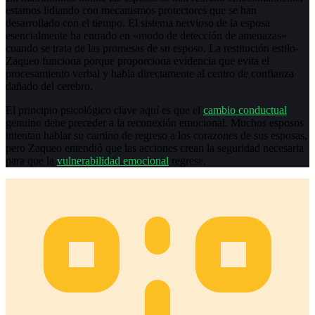
estamos lidiando con mecanismos protectores que se han
desarrollado con el tiempo. El sistema nervioso de la esposa
esencialmente ha entrado en «modo de detección de amenazas»
cuando se trata de las promesas de su esposo. La restitución estilo-
Zaqueo funciona porque proporciona evidencia que evita el
procesamiento verbal y habla directamente al centro de confianza
dañado del cerebro.
El principio psicológico clave aquí es que el
cambio conductual
genuino debe preceder a la reconexión emocional. Muchos esposos
intentan hablar su camino de regreso a los corazones de sus esposas,
pero Zaqueo entendió que las acciones crean la seguridad necesaria
para que la
vulnerabilidad emocional
regrese.