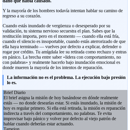
daño que había causado.
Y la mayoría de los hombres todavía intentan hablar su camino de
regreso a su corazón.
Cuando estás inundado de vergüenza o desesperado por su
validación, tu sistema nervioso secuestra el plan. Sabes que la
restitución importa, pero en el momento — cuando ella está fría,
cuando el silencio es insoportable, cuando estás aterrorizado de que
ella haya terminado — vuelves por defecto a explicar, defender o
rogar por crédito. Tu amígdala lee su retirada como rechazo y entras
en pánico. La brecha entre saber «lidera con comportamiento, no
con palabras» y realmente hacerlo bajo inundación emocional es
donde mueren la mayoría de los intentos de reparación.
La información no es el problema. La ejecución bajo presión
lo es.
Brief Diario
El brief asigna la misión de hoy basándose en dónde realmente
estás — no donde desearías estar. Si estás inundado, la misión de
hoy es regular primero. Si ella está retirada, la misión es reparación
indirecta a través del comportamiento, no palabras. Te evita
improvisar bajo pánico y volver por defecto al viejo patrón de
hablar cuando deberías estar actuando.
Tameion