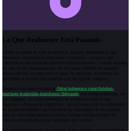
Lo Que Realmente Está Pasando
Desde un punto de vista terapéutico, Zaqueo demuestra lo que
llamamos «experiencia emocional correctiva» - acciones que
contradicen directamente patrones dañinos previos. Cuando alguien
ha sido herido repetidamente, las disculpas verbales en realidad
desencadenan escepticismo en lugar de sanación. El cerebro ha
aprendido a asociar esas palabras con decepción continua.
Zaqueo evitó esta resistencia
//blog.bobgerace.com/christian-
marriage-leadership-transforms/:liderando
con comportamiento, no
con palabras. Su oferta inmediata de restitución creó lo que
llamamos «disonancia cognitiva» - sus acciones eran tan diferentes
de su patrón histórico que forzaron un reencuadre de su carácter.
Esto es neurológicamente poderoso porque involucra tanto los
centros emocionales como racionales del cerebro.
En matrimonios donde las esposas se han retirado emocionalmente,