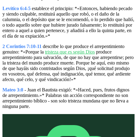
Levítico 6:4-5
establece el principio: *«Entonces, habiendo pecado
y siendo culpable, restituirá aquello que robó, o el daño de la
calumnia, o el depósito que se le encomendó, o lo perdido que halló,
o todo aquello sobre que hubiere jurado falsamente; lo restituirá por
entero a aquel a quien pertenece, y añadirá a ello la quinta parte, en
el día de su expiación.»*
2 Corintios 7:10-11
describe lo que produce el arrepentimiento
genuino: *«Porque la
tristeza que es según Dios
produce
arrepentimiento para salvación, de que no hay que arrepentirse; pero
la tristeza del mundo produce muerte. Porque he aquí, esto mismo
de que hayáis sido contristados según Dios, ¡qué solicitud produjo
en vosotros, qué defensa, qué indignación, qué temor, qué ardiente
afecto, qué celo, y qué vindicación!»*
Mateo 3:8
- Juan el Bautista exigió: *«Haced, pues, frutos dignos
de arrepentimiento.»* Palabras sin acción correspondiente no son
arrepentimiento bíblico - son solo tristeza mundana que no lleva a
ninguna parte.