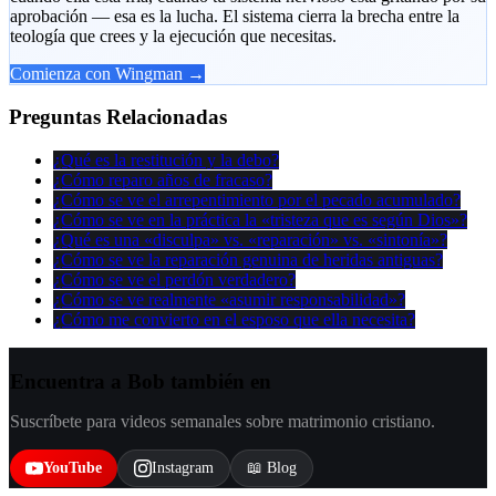
aprobación — esa es la lucha. El sistema cierra la brecha entre la
teología que crees y la ejecución que necesitas.
Comienza con Wingman →
Preguntas Relacionadas
¿Qué es la restitución y la debo?
¿Cómo reparo años de fracaso?
¿Cómo se ve el arrepentimiento por el pecado acumulado?
¿Cómo se ve en la práctica la «tristeza que es según Dios»?
¿Qué es una «disculpa» vs. «reparación» vs. «sintonía»?
¿Cómo se ve la reparación genuina de heridas antiguas?
¿Cómo se ve el perdón verdadero?
¿Cómo se ve realmente «asumir responsabilidad»?
¿Cómo me convierto en el esposo que ella necesita?
Encuentra a Bob también en
Suscríbete para videos semanales sobre matrimonio cristiano.
YouTube
Instagram
📖 Blog