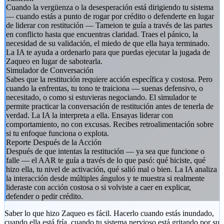
Cuando la vergüenza o la desesperación está dirigiendo tu sistema
— cuando estás a punto de rogar por crédito o defenderte en lugar
de liderar con restitución — Tameion te guía a través de las partes
en conflicto hasta que encuentras claridad. Traes el pánico, la
necesidad de su validación, el miedo de que ella haya terminado.
La IA te ayuda a ordenarlo para que puedas ejecutar la jugada de
Zaqueo en lugar de sabotearla.
Simulador de Conversación
Sabes que la restitución requiere acción específica y costosa. Pero
cuando la enfrentas, tu tono te traiciona — suenas defensivo, o
necesitado, o como si estuvieras negociando. El simulador te
permite practicar la conversación de restitución antes de tenerla de
verdad. La IA la interpreta a ella. Ensayas liderar con
comportamiento, no con excusas. Recibes retroalimentación sobre
si tu enfoque funciona o explota.
Reporte Después de la Acción
Después de que intentas la restitución — ya sea que funcione o
falle — el AAR te guía a través de lo que pasó: qué hiciste, qué
hizo ella, tu nivel de activación, qué salió mal o bien. La IA analiza
la interacción desde múltiples ángulos y te muestra si realmente
lideraste con acción costosa o si volviste a caer en explicar,
defender o pedir crédito.
Saber lo que hizo Zaqueo es fácil. Hacerlo cuando estás inundado,
cuando ella está fría, cuando tu sistema nervioso está gritando por su