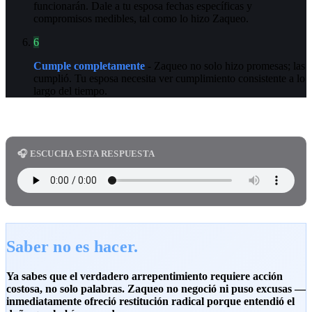
funcionarán. Dale a tu esposa fechas específicas y
compromisos medibles, tal como lo hizo Zaqueo.
6
Cumple completamente
- Zaqueo no solo hizo promesas; las
cumplió. Tu esposa necesita ver cumplimiento consistente a lo
largo del tiempo.
🎧 ESCUCHA ESTA RESPUESTA
Saber no es hacer.
Ya sabes que el verdadero arrepentimiento requiere acción
costosa, no solo palabras. Zaqueo no negoció ni puso excusas —
inmediatamente ofreció restitución radical porque entendió el