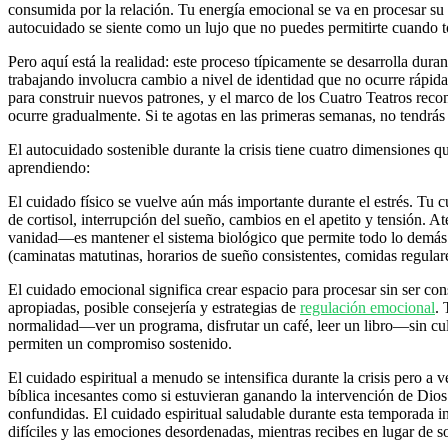
consumida por la relación. Tu energía emocional se va en procesar su
autocuidado se siente como un lujo que no puedes permitirte cuando 
Pero aquí está la realidad: este proceso típicamente se desarrolla dura
trabajando involucra cambio a nivel de identidad que no ocurre rápi
para construir nuevos patrones, y el marco de los Cuatro Teatros recon
ocurre gradualmente. Si te agotas en las primeras semanas, no tendrás 
El autocuidado sostenible durante la crisis tiene cuatro dimensiones qu
aprendiendo:
El cuidado físico se vuelve aún más importante durante el estrés. Tu c
de cortisol, interrupción del sueño, cambios en el apetito y tensión. At
vanidad—es mantener el sistema biológico que permite todo lo demás.
(caminatas matutinas, horarios de sueño consistentes, comidas regular
El cuidado emocional significa crear espacio para procesar sin ser co
apropiadas, posible consejería y estrategias de
regulación emocional
.
normalidad—ver un programa, disfrutar un café, leer un libro—sin culp
permiten un compromiso sostenido.
El cuidado espiritual a menudo se intensifica durante la crisis pero a 
bíblica incesantes como si estuvieran ganando la intervención de Dios
confundidas. El cuidado espiritual saludable durante esta temporada
difíciles y las emociones desordenadas, mientras recibes en lugar de sol