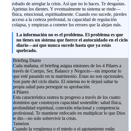
robado de arreglar la crisis. Así que no lo haces. Te desgastas.
Aprietas los dientes. Y eventualmente tu sistema se rinde—
física, emocional, espiritualmente. Cuando eso sucede, pierdes
acceso a la corteza prefrontal, tu capacidad de regulación
colapsa, y empiezas a cometer los errores que la alejan más.
La información no es el problema. El problema es que
no tienes un sistema que fuerce el autocuidado en el ciclo
diario—así que nunca sucede hasta que ya estás
quebrado.
Briefing Diario
Cada mañana, el briefing asigna misiones de los 4 Pilares a
través de Cuerpo, Ser, Balance y Negocio—sin importar lo
que esté pasando en tu matrimonio. Estas no son opcionales.
Son parte del ciclo diario. El sistema no te dejará saltar tu
propia salud para perseguir su aprobación.
4 Pilares
Esta característica rastrea tu progreso a través de los cuatro
dominios que construyen capacidad sostenible: salud física,
profundidad espiritual, conexión relacional y competencia
profesional. Te mantiene enfocado en multiplicar lo que Dios
te dio—no solo sobrevivir la crisis.
Tameion
Cuando la vergüenza o el miedo o el agotamiento están