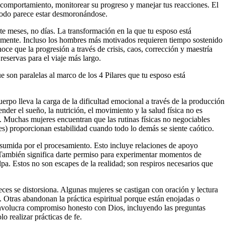
 comportamiento, monitorear su progreso y manejar tus reacciones. El
todo parece estar desmoronándose.
nte meses, no días. La transformación en la que tu esposo está
damente. Incluso los hombres más motivados requieren tiempo sostenido
oce que la progresión a través de crisis, caos, corrección y maestría
reservas para el viaje más largo.
e son paralelas al marco de los 4 Pilares que tu esposo está
uerpo lleva la carga de la dificultad emocional a través de la producción
ender el sueño, la nutrición, el movimiento y la salud física no es
 Muchas mujeres encuentran que las rutinas físicas no negociables
es) proporcionan estabilidad cuando todo lo demás se siente caótico.
nsumida por el procesamiento. Esto incluye relaciones de apoyo
 También significa darte permiso para experimentar momentos de
a. Estos no son escapes de la realidad; son respiros necesarios que
veces se distorsiona. Algunas mujeres se castigan con oración y lectura
. Otras abandonan la práctica espiritual porque están enojadas o
 involucra compromiso honesto con Dios, incluyendo las preguntas
o realizar prácticas de fe.