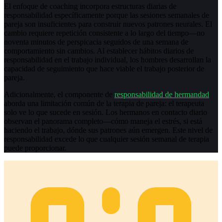
El enfoque de coaching incorpora estructuras diarias de
responsabilidad específicamente porque las sesiones semanales de
pareja son insuficientes para construir nuevos patrones neurales. El
cambio requiere repetición consistente a lo largo del tiempo—no
noventa minutos de perspicacia seguidos de una semana de
comportamiento sin cambios. Al establecer hábitos diarios de
responsabilidad en el trabajo individual, los hombres desarrollan la
capacidad de seguimiento que hace viable el trabajo posterior de
pareja.
Adicionalmente, el componente de
responsabilidad de hermandad
aborda una limitación común de la terapia de pareja: el terapeuta
solo ve lo que sucede en sesión. Los hermanos en contacto diario
observan el panorama completo—cómo maneja el estrés, si está
haciendo el trabajo, dónde sus patrones aún emergen. Este nivel de
responsabilidad excede lo que cualquier sesión semanal de terapia
puede proporcionar.