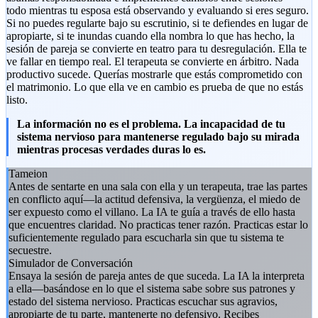
todo mientras tu esposa está observando y evaluando si eres seguro.
Si no puedes regularte bajo su escrutinio, si te defiendes en lugar de
apropiarte, si te inundas cuando ella nombra lo que has hecho, la
sesión de pareja se convierte en teatro para tu desregulación. Ella te
ve fallar en tiempo real. El terapeuta se convierte en árbitro. Nada
productivo sucede. Querías mostrarle que estás comprometido con
el matrimonio. Lo que ella ve en cambio es prueba de que no estás
listo.
La información no es el problema. La incapacidad de tu
sistema nervioso para mantenerse regulado bajo su mirada
mientras procesas verdades duras lo es.
Tameion
Antes de sentarte en una sala con ella y un terapeuta, trae las partes
en conflicto aquí—la actitud defensiva, la vergüenza, el miedo de
ser expuesto como el villano. La IA te guía a través de ello hasta
que encuentres claridad. No practicas tener razón. Practicas estar lo
suficientemente regulado para escucharla sin que tu sistema te
secuestre.
Simulador de Conversación
Ensaya la sesión de pareja antes de que suceda. La IA la interpreta
a ella—basándose en lo que el sistema sabe sobre sus patrones y
estado del sistema nervioso. Practicas escuchar sus agravios,
apropiarte de tu parte, mantenerte no defensivo. Recibes