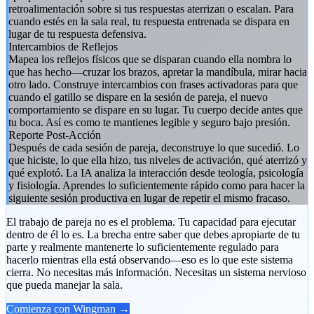
retroalimentación sobre si tus respuestas aterrizan o escalan. Para
cuando estés en la sala real, tu respuesta entrenada se dispara en
lugar de tu respuesta defensiva.
Intercambios de Reflejos
Mapea los reflejos físicos que se disparan cuando ella nombra lo
que has hecho—cruzar los brazos, apretar la mandíbula, mirar hacia
otro lado. Construye intercambios con frases activadoras para que
cuando el gatillo se dispare en la sesión de pareja, el nuevo
comportamiento se dispare en su lugar. Tu cuerpo decide antes que
tu boca. Así es como te mantienes legible y seguro bajo presión.
Reporte Post-Acción
Después de cada sesión de pareja, deconstruye lo que sucedió. Lo
que hiciste, lo que ella hizo, tus niveles de activación, qué aterrizó y
qué explotó. La IA analiza la interacción desde teología, psicología
y fisiología. Aprendes lo suficientemente rápido como para hacer la
siguiente sesión productiva en lugar de repetir el mismo fracaso.
El trabajo de pareja no es el problema. Tu capacidad para ejecutar
dentro de él lo es. La brecha entre saber que debes apropiarte de tu
parte y realmente mantenerte lo suficientemente regulado para
hacerlo mientras ella está observando—eso es lo que este sistema
cierra. No necesitas más información. Necesitas un sistema nervioso
que pueda manejar la sala.
Comienza con Wingman →