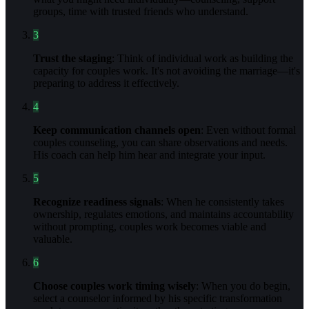
groups, time with trusted friends who understand.
3
Trust the staging
: Think of individual work as building the
capacity for couples work. It's not avoiding the marriage—it's
preparing to address it effectively.
4
Keep communication channels open
: Even without formal
couples counseling, you can share observations and needs.
His coach can help him hear and integrate your input.
5
Recognize readiness signals
: When he consistently takes
ownership, regulates emotions, and maintains accountability
without prompting, couples work becomes viable and
valuable.
6
Choose couples work timing wisely
: When you do begin,
select a counselor informed by his specific transformation