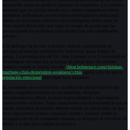
tratamiento como un predictor primario de resultados. Los estudios
muestran que las parejas donde uno o ambos compañeros tienen
problemas individuales no abordados (desregulación emocional,
trauma no procesado, patrones caracterológicos) tienen tasas de
éxito significativamente más bajas en terapia de pareja que las
parejas donde los problemas individuales han sido estabilizados
primero.
Este hallazgo ha llevado a muchos clínicos a recomendar un
enfoque secuencial: estabilización individual, luego trabajo de
pareja. La investigación del Dr. John Gottman en la Universidad de
Washington encontró que la terapia de pareja tiene efectividad
limitada cuando se intenta durante
//blog.bobgerace.com/christian-
marriage-crisis-desperation-weakness/:crisis
aguda antes de que la
regulación emocional
individual haya mejorado.
El mecanismo no es misterioso: el trabajo de pareja requiere que
ambos compañeros toleren la incomodidad, escuchen
retroalimentación difícil, asuman responsabilidad e implementen
cambios entre sesiones. Estas capacidades son exactamente lo que el
trabajo individual desarrolla. Intentar trabajo de pareja antes de que
estas capacidades existan a menudo produce sesiones donde la
desregulación de un compañero domina, el terapeuta se convierte en
árbitro y ocurre poco trabajo productivo.