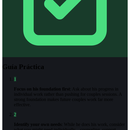
Guía Práctica
1
Focus on his foundation first
: Ask about his progress in
individual work rather than pushing for couples sessions. A
strong foundation makes future couples work far more
effective.
2
Identify your own needs
: While he does his work, consider
what you might need individually—counseling, support