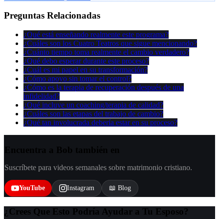
Preguntas Relacionadas
¿Qué está enseñando realmente este programa?
¿Cuáles son los Cuatro Teatros que sigue mencionando?
¿Cuánto tiempo toma realmente el cambio verdadero?
¿Qué debo esperar durante este proceso?
¿Cuál es mi papel en su transformación?
¿Cómo apoyo sin tomar el control?
¿Cómo es la terapia de recuperación después de una
infidelidad?
¿Qué incluye un coaching/terapia de calidad?
¿Cuáles son las etapas del trabajo de cambio?
¿Qué tan involucrada debería estar en su proceso?
Encuentra a Bob también en
Suscríbete para videos semanales sobre matrimonio cristiano.
YouTube
Instagram
📖 Blog
¿Crees Que Esto Podría Ayudar a Tu Esposo?