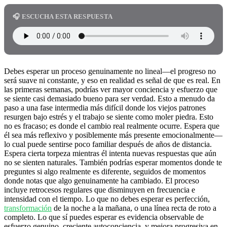
🎧 ESCUCHA ESTA RESPUESTA
Debes esperar un proceso genuinamente no lineal—el progreso no
será suave ni constante, y eso en realidad es señal de que es real. En
las primeras semanas, podrías ver mayor conciencia y esfuerzo que
se siente casi demasiado bueno para ser verdad. Esto a menudo da
paso a una fase intermedia más difícil donde los viejos patrones
resurgen bajo estrés y el trabajo se siente como moler piedra. Esto
no es fracaso; es donde el cambio real realmente ocurre. Espera que
él sea más reflexivo y posiblemente más presente emocionalmente—
lo cual puede sentirse poco familiar después de años de distancia.
Espera cierta torpeza mientras él intenta nuevas respuestas que aún
no se sienten naturales. También podrías esperar momentos donde te
preguntes si algo realmente es diferente, seguidos de momentos
donde notas que algo genuinamente ha cambiado. El proceso
incluye retrocesos regulares que disminuyen en frecuencia e
intensidad con el tiempo. Lo que no debes esperar es perfección,
transformación
de la noche a la mañana, o una línea recta de roto a
completo. Lo que sí puedes esperar es evidencia observable de
esfuerzo genuino, creciente autoconciencia, y mejora progresiva en