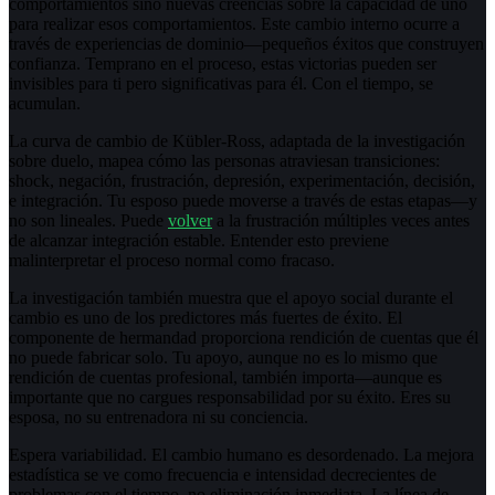
comportamientos sino nuevas creencias sobre la capacidad de uno
para realizar esos comportamientos. Este cambio interno ocurre a
través de experiencias de dominio—pequeños éxitos que construyen
confianza. Temprano en el proceso, estas victorias pueden ser
invisibles para ti pero significativas para él. Con el tiempo, se
acumulan.
La curva de cambio de Kübler-Ross, adaptada de la investigación
sobre duelo, mapea cómo las personas atraviesan transiciones:
shock, negación, frustración, depresión, experimentación, decisión,
e integración. Tu esposo puede moverse a través de estas etapas—y
no son lineales. Puede
volver
a la frustración múltiples veces antes
de alcanzar integración estable. Entender esto previene
malinterpretar el proceso normal como fracaso.
La investigación también muestra que el apoyo social durante el
cambio es uno de los predictores más fuertes de éxito. El
componente de hermandad proporciona rendición de cuentas que él
no puede fabricar solo. Tu apoyo, aunque no es lo mismo que
rendición de cuentas profesional, también importa—aunque es
importante que no cargues responsabilidad por su éxito. Eres su
esposa, no su entrenadora ni su conciencia.
Espera variabilidad. El cambio humano es desordenado. La mejora
estadística se ve como frecuencia e intensidad decrecientes de
problemas con el tiempo, no eliminación inmediata. La línea de