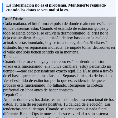
La información no es el problema. Mantenerte regulado
cuando los datos se ven mal sí lo es.
Brief Diario
Cada mañana, el brief toma el pulso de dónde realmente estás—no
donde desearías estar. Cuando el estallido de extinción golpea y
todo se siente como si se estuviera desmoronando, el brief no te
deja catastrofizar. Asigna la misión de hoy basada en la realidad
actual: si estás inundado, hoy se trata de regulación. Si ella está
distante, hoy es reparación indirecta. Te impide tomar decisiones en
el valle que solo tienen sentido en la montaña.
Tameion
Cuando el retroceso llega y tu cerebro está corriendo la historia
«nada está funcionando, ella nunca cambiará, estoy perdiendo mi
tiempo»—trae ese pensamiento exacto aquí. La IA te guía a través
de él hasta que encuentras claridad. Separas la historia de los datos.
Ves el estallido de extinción por lo que es: evidencia de que el
proceso está funcionando, no fallando. Recuperas tu corteza
prefrontal en línea antes de hacer contacto.
Repair Ops
Aquí es donde ves los datos reales—no tu lectura emocional de los
datos. Tu tasa de respuesta positiva. Tu calidad de ejecución. Las
tendencias con el tiempo. Cuando se siente como si nada fuera
diferente, Repair Ops te muestra si eso es verdad o si tu sistema