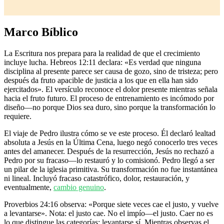
Marco Bíblico
La Escritura nos prepara para la realidad de que el crecimiento
incluye lucha. Hebreos 12:11 declara: «Es verdad que ninguna
disciplina al presente parece ser causa de gozo, sino de tristeza; pero
después da fruto apacible de justicia a los que en ella han sido
ejercitados». El versículo reconoce el dolor presente mientras señala
hacia el fruto futuro. El proceso de entrenamiento es incómodo por
diseño—no porque Dios sea duro, sino porque la transformación lo
requiere.
El viaje de Pedro ilustra cómo se ve este proceso. Él declaró lealtad
absoluta a Jesús en la Última Cena, luego negó conocerlo tres veces
antes del amanecer. Después de la resurrección, Jesús no rechazó a
Pedro por su fracaso—lo restauró y lo comisionó. Pedro llegó a ser
un pilar de la iglesia primitiva. Su transformación no fue instantánea
ni lineal. Incluyó fracaso catastrófico, dolor, restauración, y
eventualmente,
cambio genuino
.
Proverbios 24:16 observa: «Porque siete veces cae el justo, y vuelve
a levantarse». Nota: el justo cae. No el impío—el justo. Caer no es
lo que distingue las categorías; levantarse sí. Mientras observas el