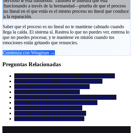
nervioso te está mintiendo. También te muestra qué está
funcionando a través de la hermandad—prueba de que el proceso
no lineal en el que estás es el mismo proceso no lineal que conduce
a la reparación.
Saber que el proceso es no lineal no te mantiene calmado cuando
llega la caída. El sistema sí. Rastrea lo que no puedes ver, entrena lo
que no puedes procesar, y te mantiene en misión cuando tus
emociones están gritando que renuncies.
Comienza con Wingman →
Preguntas Relacionadas
¿Cuánto tiempo toma realmente el cambio verdadero?
¿Qué está enseñando realmente este programa?
¿Cuál es mi papel en su transformación?
¿Cómo apoyo sin tomar el control?
¿Qué pasa si veo esfuerzo pero aún no veo resultados?
¿Cómo sabré si realmente está funcionando?
¿Cómo se ve la transformación real?
¿Cuánto tiempo toma la recuperación?
¿Cuáles son las «etapas del cambio»?