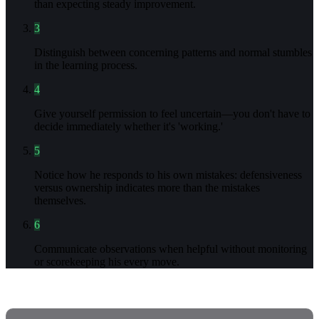
than expecting steady improvement.
3
Distinguish between concerning patterns and normal stumbles
in the learning process.
4
Give yourself permission to feel uncertain—you don't have to
decide immediately whether it's 'working.'
5
Notice how he responds to his own mistakes: defensiveness
versus ownership indicates more than the mistakes
themselves.
6
Communicate observations when helpful without monitoring
or scorekeeping his every move.