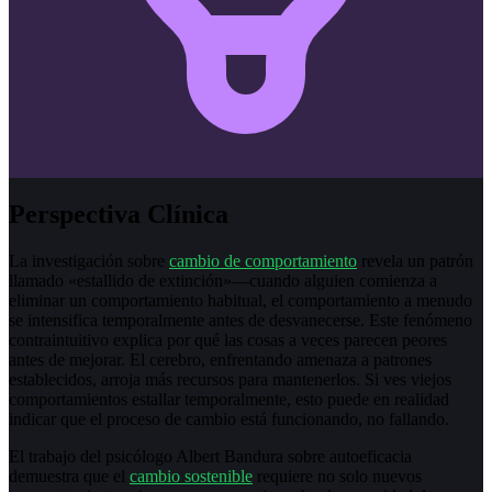
Perspectiva Clínica
La investigación sobre
cambio de comportamiento
revela un patrón
llamado «estallido de extinción»—cuando alguien comienza a
eliminar un comportamiento habitual, el comportamiento a menudo
se intensifica temporalmente antes de desvanecerse. Este fenómeno
contraintuitivo explica por qué las cosas a veces parecen peores
antes de mejorar. El cerebro, enfrentando amenaza a patrones
establecidos, arroja más recursos para mantenerlos. Si ves viejos
comportamientos estallar temporalmente, esto puede en realidad
indicar que el proceso de cambio está funcionando, no fallando.
El trabajo del psicólogo Albert Bandura sobre autoeficacia
demuestra que el
cambio sostenible
requiere no solo nuevos