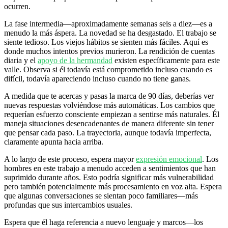
ocurren.
La fase intermedia—aproximadamente semanas seis a diez—es a
menudo la más áspera. La novedad se ha desgastado. El trabajo se
siente tedioso. Los viejos hábitos se sienten más fáciles. Aquí es
donde muchos intentos previos murieron. La rendición de cuentas
diaria y el
apoyo de la hermandad
existen específicamente para este
valle. Observa si él todavía está comprometido incluso cuando es
difícil, todavía apareciendo incluso cuando no tiene ganas.
A medida que te acercas y pasas la marca de 90 días, deberías ver
nuevas respuestas volviéndose más automáticas. Los cambios que
requerían esfuerzo consciente empiezan a sentirse más naturales. Él
maneja situaciones desencadenantes de manera diferente sin tener
que pensar cada paso. La trayectoria, aunque todavía imperfecta,
claramente apunta hacia arriba.
A lo largo de este proceso, espera mayor
expresión emocional
. Los
hombres en este trabajo a menudo acceden a sentimientos que han
suprimido durante años. Esto podría significar más vulnerabilidad
pero también potencialmente más procesamiento en voz alta. Espera
que algunas conversaciones se sientan poco familiares—más
profundas que sus intercambios usuales.
Espera que él haga referencia a nuevo lenguaje y marcos—los