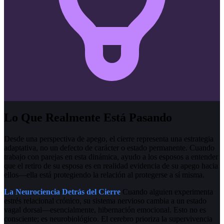
Lo Que Realmente Está Pasando
Desde una perspectiva de apego, el cierre representa una estrategia
adaptativa, no un defecto de carácter o estado permanente. Cuando
trabajo con parejas en esta dinámica, ayudo a los esposos a entender
que el retiro de su esposa es en realidad evidencia de su apego hacia
ellos—ella está protegiendo la relación al protegerse a sí misma.
La Neurociencia Detrás del Cierre
Cuando alguien experimenta
estrés relacional crónico, su sistema nervioso cambia a un estado
vagal dorsal—esencialmente, hibernación emocional. Esto no es
consciente; es neurobiológico. El cerebro prioriza la supervivencia