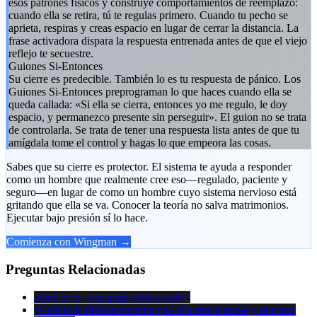
esos patrones físicos y construye comportamientos de reemplazo:
cuando ella se retira, tú te regulas primero. Cuando tu pecho se
aprieta, respiras y creas espacio en lugar de cerrar la distancia. La
frase activadora dispara la respuesta entrenada antes de que el viejo
reflejo te secuestre.
Guiones Si-Entonces
Su cierre es predecible. También lo es tu respuesta de pánico. Los
Guiones Si-Entonces preprograman lo que haces cuando ella se
queda callada: «Si ella se cierra, entonces yo me regulo, le doy
espacio, y permanezco presente sin perseguir». El guion no se trata
de controlarla. Se trata de tener una respuesta lista antes de que tu
amígdala tome el control y hagas lo que empeora las cosas.
Sabes que su cierre es protector. El sistema te ayuda a responder
como un hombre que realmente cree eso—regulado, paciente y
seguro—en lugar de como un hombre cuyo sistema nervioso está
gritando que ella se va. Conocer la teoría no salva matrimonios.
Ejecutar bajo presión sí lo hace.
Comienza con Wingman →
Preguntas Relacionadas
¿Qué es el «desapego emocional»?
¿Cuál es la diferencia entre que ella esté distante y que esté