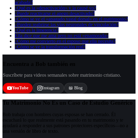
acabada?
¿Qué es la «desactivación» y la causé yo?
¿Puede reactivarse el apego desactivado?
¿Cómo se ve el «apagado vagal dorsal» en el matrimonio?
¿Pueden reabrirse las vías neuronales de vinculación?
¿Qué es la limerencia?
Ella dice que me ama pero no está «enamorada»
¿Cómo me convierto en el esposo que ella necesita?
¿Cómo se ve la transformación real?
Encuentra a Bob también en
Suscríbete para videos semanales sobre matrimonio cristiano.
YouTube
Instagram
📖 Blog
Tu Matrimonio No Es un Caso de Estudio Genérico
Bob trabaja con hombres cuyas esposas se han cerrado. Él
escuchará lo que realmente está pasando en tu matrimonio y te
ayudará a responder a sus patrones protectores específicos—no a
una versión de libro de texto.