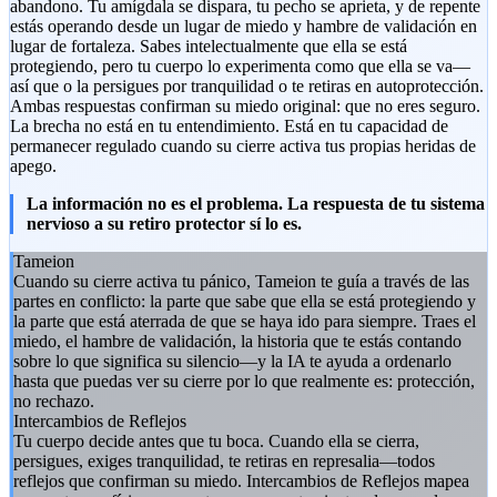
abandono. Tu amígdala se dispara, tu pecho se aprieta, y de repente
estás operando desde un lugar de miedo y hambre de validación en
lugar de fortaleza. Sabes intelectualmente que ella se está
protegiendo, pero tu cuerpo lo experimenta como que ella se va—
así que o la persigues por tranquilidad o te retiras en autoprotección.
Ambas respuestas confirman su miedo original: que no eres seguro.
La brecha no está en tu entendimiento. Está en tu capacidad de
permanecer regulado cuando su cierre activa tus propias heridas de
apego.
La información no es el problema. La respuesta de tu sistema
nervioso a su retiro protector sí lo es.
Tameion
Cuando su cierre activa tu pánico, Tameion te guía a través de las
partes en conflicto: la parte que sabe que ella se está protegiendo y
la parte que está aterrada de que se haya ido para siempre. Traes el
miedo, el hambre de validación, la historia que te estás contando
sobre lo que significa su silencio—y la IA te ayuda a ordenarlo
hasta que puedas ver su cierre por lo que realmente es: protección,
no rechazo.
Intercambios de Reflejos
Tu cuerpo decide antes que tu boca. Cuando ella se cierra,
persigues, exiges tranquilidad, te retiras en represalia—todos
reflejos que confirman su miedo. Intercambios de Reflejos mapea