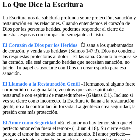
Lo Que Dice la Escritura
La Escritura nos da sabiduría profunda sobre protección, sanación y
restauración en las relaciones. Cuando entendemos el corazón de
Dios por las personas heridas, podemos responder al cierre de
nuestras esposas con compasión semejante a Cristo.
El Corazón de Dios por los Heridos
«Él sana a los quebrantados
de corazón, y venda sus heridas» (Salmos 147:3). Dios no condena
las respuestas protectoras al dolor—Él las sana. Cuando tu esposa se
ha cerrado, ella está cargando heridas que necesitan sanación, no
juicio. Tu papel es asociarte con Dios en crear espacio para esa
sanación.
El Llamado a la Restauración Gentil
«Hermanos, si alguno fuere
sorprendido en alguna falta, vosotros que sois espirituales,
restauradle con espíritu de mansedumbre» (Gálatas 6:1). Incluso si
ves su cierre como incorrecto, la Escritura te llama a la restauración
gentil, no a la confrontación forzada. La gentileza crea seguridad; la
presión crea más protección.
El Amor como Seguridad
«En el amor no hay temor, sino que el
perfecto amor echa fuera el temor» (1 Juan 4:18). Su cierre existe
porque el temor ha entrado en tu matrimonio. El amor perfecto—
amor consistente, paciente, bondadoso—es lo que echa fuera ese