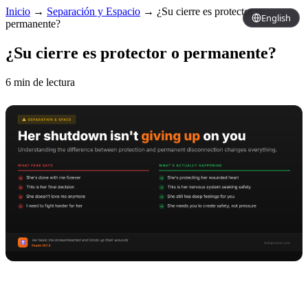
Inicio
→
Separación y Espacio
→
¿Su cierre es protector o
English
permanente?
¿Su cierre es protector o permanente?
6 min de lectura
Copy