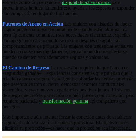
sobre la conexión, cerrando la
disponibilidad emocional
para
prevenir más heridas. Entender esto ayuda a los esposos a responder
con compasión en lugar de frustración.
Patrones de Apego en Acción
Las mujeres con historias de apego
seguro pueden cerrarse temporalmente cuando están abrumadas,
pero típicamente comunican sus necesidades claramente. Aquellas
con apego ansioso a menudo se cierran después de agotar sus
comportamientos de protesta. Las mujeres con tendencias evitativas
pueden cerrarse más rápidamente, pero aún pueden reconectarse
cuando se sienten verdaderamente seguras y valoradas.
El Camino de Regreso
La reconexión requiere lo que llamamos
«seguridad ganada»—experiencias consistentes que prueban que la
relación ahora es segura. Esto significa abordar las heridas originales
que desencadenaron el cierre, demostrar cambios conductuales
sostenidos, y crear nuevas experiencias positivas juntos. El sistema
de apego que creó la protección también puede crear conexión, pero
requiere paciencia y
transformación genuina
del compañero que
persigue.
Más importante aún, intentar forzar la conexión antes de establecer
seguridad solo reforzará la respuesta protectora. El objetivo no es
eliminar su protección—es hacer que la protección sea innecesaria.