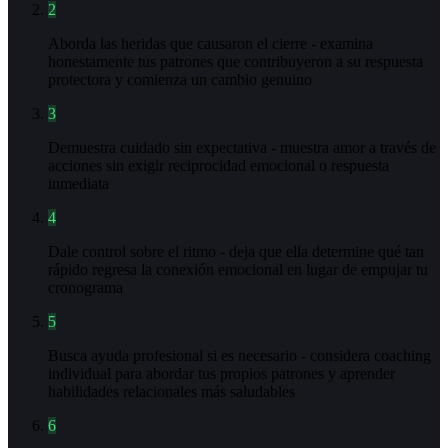
2
Aborda las heridas que causaron el cierre - examina
honestamente tus patrones que contribuyeron a su respuesta
protectora y comienza un cambio genuino
3
Demuestra cuidado sin expectativa - muestra amor a través de
acciones sin exigir reciprocidad emocional o respuesta
inmediata
4
Dale control sobre el ritmo - deja que ella determine qué tan
rápido regresa la conexión emocional en lugar de empujar tu
cronograma
5
Busca ayuda profesional si es necesario - considera coaching
individual para abordar tus propios patrones y aprender
habilidades relacionales más saludables
6