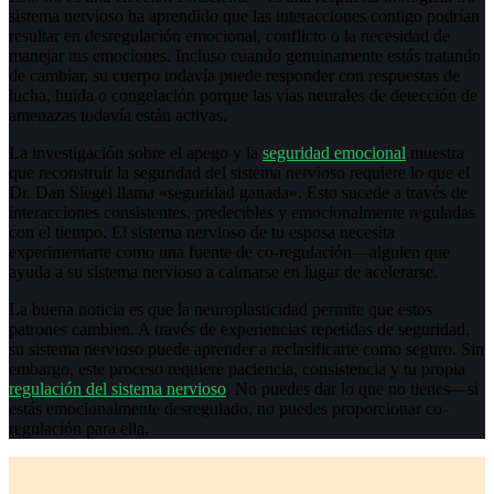
sistema nervioso ha aprendido que las interacciones contigo podrían
resultar en desregulación emocional, conflicto o la necesidad de
manejar tus emociones. Incluso cuando genuinamente estás tratando
de cambiar, su cuerpo todavía puede responder con respuestas de
lucha, huida o congelación porque las vías neurales de detección de
amenazas todavía están activas.
La investigación sobre el apego y la
seguridad emocional
muestra
que reconstruir la seguridad del sistema nervioso requiere lo que el
Dr. Dan Siegel llama «seguridad ganada». Esto sucede a través de
interacciones consistentes, predecibles y emocionalmente reguladas
con el tiempo. El sistema nervioso de tu esposa necesita
experimentarte como una fuente de co-regulación—alguien que
ayuda a su sistema nervioso a calmarse en lugar de acelerarse.
La buena noticia es que la neuroplasticidad permite que estos
patrones cambien. A través de experiencias repetidas de seguridad,
su sistema nervioso puede aprender a reclasificarte como seguro. Sin
embargo, este proceso requiere paciencia, consistencia y tu propia
regulación del sistema nervioso
. No puedes dar lo que no tienes—si
estás emocionalmente desregulado, no puedes proporcionar co-
regulación para ella.