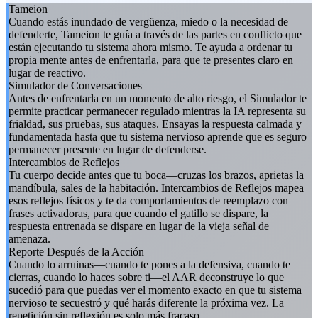
Tameion
Cuando estás inundado de vergüenza, miedo o la necesidad de
defenderte, Tameion te guía a través de las partes en conflicto que
están ejecutando tu sistema ahora mismo. Te ayuda a ordenar tu
propia mente antes de enfrentarla, para que te presentes claro en
lugar de reactivo.
Simulador de Conversaciones
Antes de enfrentarla en un momento de alto riesgo, el Simulador te
permite practicar permanecer regulado mientras la IA representa su
frialdad, sus pruebas, sus ataques. Ensayas la respuesta calmada y
fundamentada hasta que tu sistema nervioso aprende que es seguro
permanecer presente en lugar de defenderse.
Intercambios de Reflejos
Tu cuerpo decide antes que tu boca—cruzas los brazos, aprietas la
mandíbula, sales de la habitación. Intercambios de Reflejos mapea
esos reflejos físicos y te da comportamientos de reemplazo con
frases activadoras, para que cuando el gatillo se dispare, la
respuesta entrenada se dispare en lugar de la vieja señal de
amenaza.
Reporte Después de la Acción
Cuando lo arruinas—cuando te pones a la defensiva, cuando te
cierras, cuando lo haces sobre ti—el AAR deconstruye lo que
sucedió para que puedas ver el momento exacto en que tu sistema
nervioso te secuestró y qué harás diferente la próxima vez. La
repetición sin reflexión es solo más fracaso.