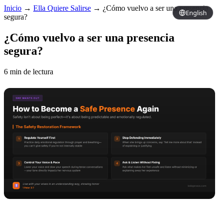
Inicio
→
Ella Quiere Salirse
→
¿Cómo vuelvo a ser una presencia
English
segura?
¿Cómo vuelvo a ser una presencia
segura?
6 min de lectura
Copy