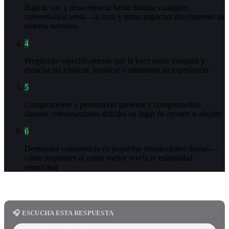
Baja tu voz y desacelera tu habla durante cualquier
conversación tensa—tu tono y ritmo impactan directamente su
sistema nervioso
4
Pregúntale específicamente qué la hace sentir insegura y
escucha sin explicar, justificar o minimizar su experiencia
5
Comprométete a permanecer presente y comprometido
durante conversaciones difíciles en lugar de cerrarte o alejarte
6
Demuestra consistencia en pequeñas interacciones diarias—
cómo respondes al estrés menor revela tu estabilidad
emocional
🎧 ESCUCHA ESTA RESPUESTA