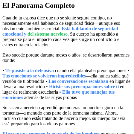
El Panorama Completo
Cuando tu esposa dice que no se siente segura contigo, no
necesariamente está hablando de seguridad física—aunque eso
obviamente también es crucial.
Está hablando de seguridad
emocional y
del sistema nervioso
.
Su cuerpo ha aprendido a
prepararse para el impacto cada vez que surge un conflicto o el
estrés entra en la relación.
Esto sucede porque durante meses o años, se desarrollaron patrones
donde:
•
Te pusiste a la defensiva
cuando ella planteaba preocupaciones •
Tus emociones se volvieron impredecibles
—ella nunca sabía qué
versión de ti obtendría •
Las conversaciones escalaban
en lugar de
llevar a una resolución •
Hiciste sus preocupaciones sobre ti
en
lugar de realmente escucharla •
Ella tuvo que manejar tus
emociones
además de las suyas propias
Su sistema nervioso aprendió que no eras un puerto seguro en la
tormenta—a menudo eras parte de la tormenta misma. Ahora,
incluso cuando estás tratando de hacerlo mejor, su cuerpo todavía
está preparado para los viejos patrones.
El error que cometen la mayoría de los hombres
es pensar que