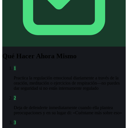
Qué Hacer Ahora Mismo
1
Practica la regulación emocional diariamente a través de la
oración, meditación o ejercicios de respiración—no puedes
dar seguridad si no estás internamente regulado
2
Deja de defenderte inmediatamente cuando ella plantea
preocupaciones y en su lugar di: «Cuéntame más sobre eso»
3