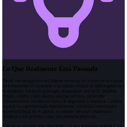
Lo Que Realmente Está Pasando
Desde una perspectiva del sistema nervioso, el cerebro de tu esposa
probablemente ha cambiado a un estado crónico de hipervigilancia a
tu alrededor. La teoría polivagal, desarrollada por el Dr. Stephen
Porges, explica cómo nuestro sistema nervioso autónomo
constantemente escanea en busca de seguridad o amenaza. Cuando
alguien ha experimentado repetidamente volatilidad emocional o
imprevisibilidad de su pareja, su sistema nervioso comienza a
clasificar a esa persona como una amenaza potencial.
Esto no es una elección consciente—es una respuesta biológica. Su