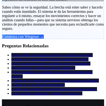
Sabes cómo se ve la seguridad. La brecha está entre saber y hacerlo
cuando estás inundado. El sistema te da las herramientas para
regularte a ti mismo, ensayar los movimientos correctos y hacer un
análisis cuando fallas—para que su sistema nervioso obtenga los
cientos de pequeños momentos que necesita para reclasificarte como
seguro.
Comienza con Wingman →
Preguntas Relacionadas
¿Qué señales de amenaza percibe su sistema nervioso?
¿Cómo se ve la seguridad para su sistema nervioso?
¿Soy una amenaza para su sistema en este momento?
¿Qué significa «neurocepción de peligro»?
¿Qué ayudaría a su sistema vagal ventral (compromiso
social)?
¿Cómo me co-regulo con alguien que no quiere participar?
¿Cómo se ve la sintonía emocional?
¿Cómo me convierto en una presencia emocional segura?
¿Qué significa realmente «sostener el espacio»?