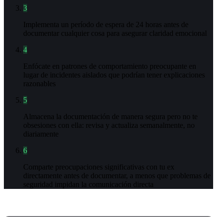
3
Implementa un período de espera de 24 horas antes de
documentar cualquier cosa para asegurar claridad emocional
4
Enfócate en patrones de comportamiento preocupante en
lugar de incidentes aislados que podrían tener explicaciones
razonables
5
Almacena la documentación de manera segura pero no te
obsesiones con ella: revisa y actualiza semanalmente, no
diariamente
6
Comparte preocupaciones significativas con tu ex
directamente antes de documentar, a menos que problemas de
seguridad impidan la comunicación directa