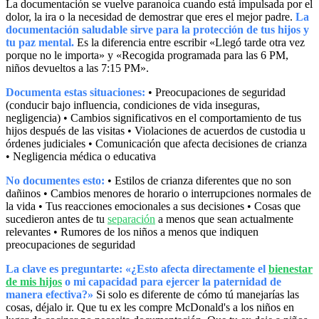
La documentación se vuelve paranoica cuando está impulsada por el
dolor, la ira o la necesidad de demostrar que eres el mejor padre.
La
documentación saludable sirve para la protección de tus hijos y
tu paz mental.
Es la diferencia entre escribir «Llegó tarde otra vez
porque no le importa» y «Recogida programada para las 6 PM,
niños devueltos a las 7:15 PM».
Documenta estas situaciones:
• Preocupaciones de seguridad
(conducir bajo influencia, condiciones de vida inseguras,
negligencia) • Cambios significativos en el comportamiento de tus
hijos después de las visitas • Violaciones de acuerdos de custodia u
órdenes judiciales • Comunicación que afecta decisiones de crianza
• Negligencia médica o educativa
No documentes esto:
• Estilos de crianza diferentes que no son
dañinos • Cambios menores de horario o interrupciones normales de
la vida • Tus reacciones emocionales a sus decisiones • Cosas que
sucedieron antes de tu
separación
a menos que sean actualmente
relevantes • Rumores de los niños a menos que indiquen
preocupaciones de seguridad
La clave es preguntarte: «¿Esto afecta directamente el
bienestar
de mis hijos
o mi capacidad para ejercer la paternidad de
manera efectiva?»
Si solo es diferente de cómo tú manejarías las
cosas, déjalo ir. Que tu ex les compre McDonald's a los niños en