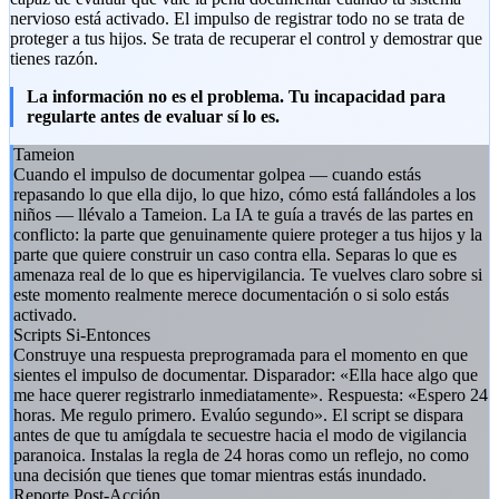
nervioso está activado. El impulso de registrar todo no se trata de
proteger a tus hijos. Se trata de recuperar el control y demostrar que
tienes razón.
La información no es el problema. Tu incapacidad para
regularte antes de evaluar sí lo es.
Tameion
Cuando el impulso de documentar golpea — cuando estás
repasando lo que ella dijo, lo que hizo, cómo está fallándoles a los
niños — llévalo a Tameion. La IA te guía a través de las partes en
conflicto: la parte que genuinamente quiere proteger a tus hijos y la
parte que quiere construir un caso contra ella. Separas lo que es
amenaza real de lo que es hipervigilancia. Te vuelves claro sobre si
este momento realmente merece documentación o si solo estás
activado.
Scripts Si-Entonces
Construye una respuesta preprogramada para el momento en que
sientes el impulso de documentar. Disparador: «Ella hace algo que
me hace querer registrarlo inmediatamente». Respuesta: «Espero 24
horas. Me regulo primero. Evalúo segundo». El script se dispara
antes de que tu amígdala te secuestre hacia el modo de vigilancia
paranoica. Instalas la regla de 24 horas como un reflejo, no como
una decisión que tienes que tomar mientras estás inundado.
Reporte Post-Acción