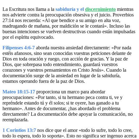
La Escritura nos llama a la
sabiduría y el
discernimiento
mientras
nos advierte contra la preocupación obsesiva y el juicio. Proverbios
27:14 nos recuerda: «Al que bendice a su amigo en alta voz,
madrugando de mañana, por maldición se le contará». Incluso las
buenas intenciones se vuelven destructivas cuando están impulsadas
por el espíritu equivocado.
Filipenses 4:6-7
aborda nuestra ansiedad directamente: «Por nada
estéis afanosos, sino sean conocidas vuestras peticiones delante de
Dios en toda oración y ruego, con acción de gracias. Y la paz de
Dios, que sobrepasa todo entendimiento, guardará vuestros
corazones y vuestros pensamientos en Cristo Jesús». Cuando la
documentación surge de la ansiedad en lugar de la sabiduría,
estamos operando fuera de la paz de Dios.
Mateo 18:15-17
proporciona un marco para abordar
preocupaciones: «Por tanto, si tu hermano peca contra ti, ve y
repréndele estando tú y él solos; si te oyere, has ganado a tu
hermano». Antes de documentar, ¿has abordado el problema
directamente? La documentación debe apoyar la comunicación, no
reemplazarla.
1 Corintios 13:7
nos dice que el amor «todo lo sufre, todo lo cree,
todo lo espera, todo lo soporta». Esto no significa ser ingenuo acerca