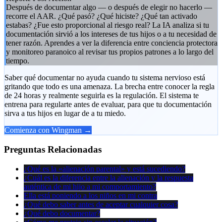
Después de documentar algo — o después de elegir no hacerlo —
recorre el AAR. ¿Qué pasó? ¿Qué hiciste? ¿Qué tan activado
estabas? ¿Fue esto proporcional al riesgo real? La IA analiza si tu
documentación sirvió a los intereses de tus hijos o a tu necesidad de
tener razón. Aprendes a ver la diferencia entre conciencia protectora
y monitoreo paranoico al revisar tus propios patrones a lo largo del
tiempo.
Saber qué documentar no ayuda cuando tu sistema nervioso está
gritando que todo es una amenaza. La brecha entre conocer la regla
de 24 horas y realmente seguirla es la regulación. El sistema te
entrena para regularte antes de evaluar, para que tu documentación
sirva a tus hijos en lugar de a tu miedo.
Comienza con Wingman →
Preguntas Relacionadas
¿Qué es la «alienación parental» y está sucediendo?
¿Cuál es la diferencia entre la alienación y la respuesta
auténtica de mi hijo a mi comportamiento?
Ella está poniendo a los niños en mi contra
¿Qué debo saber antes de aceptar cualquier cosa?
¿Qué debo documentar?