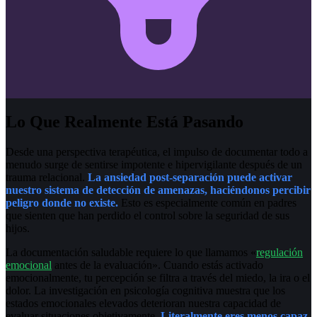
Lo Que Realmente Está Pasando
Desde una perspectiva terapéutica, el impulso de documentar todo a
menudo surge de sentirse impotente e hipervigilante después de un
trauma relacional.
La ansiedad post-separación puede activar
nuestro sistema de detección de amenazas, haciéndonos percibir
peligro donde no existe.
Esto es especialmente común en padres
que sienten que han perdido el control sobre la seguridad de sus
hijos.
La documentación saludable requiere lo que llamamos «
regulación
emocional
antes de la evaluación». Cuando estás activado
emocionalmente, tu percepción se filtra a través del miedo, la ira o el
dolor. La investigación en psicología cognitiva muestra que los
estados emocionales elevados deterioran nuestra capacidad de
evaluar situaciones objetivamente.
Literalmente eres menos capaz