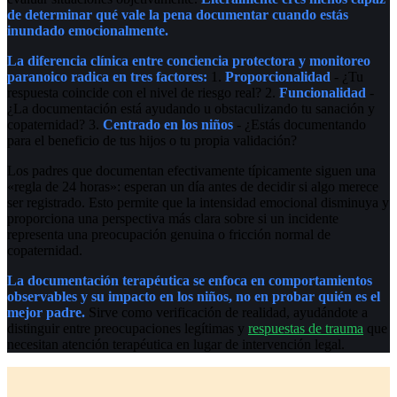
de determinar qué vale la pena documentar cuando estás
inundado emocionalmente.
La diferencia clínica entre conciencia protectora y monitoreo
paranoico radica en tres factores:
1.
Proporcionalidad
- ¿Tu
respuesta coincide con el nivel de riesgo real? 2.
Funcionalidad
-
¿La documentación está ayudando u obstaculizando tu sanación y
copaternidad? 3.
Centrado en los niños
- ¿Estás documentando
para el beneficio de tus hijos o tu propia validación?
Los padres que documentan efectivamente típicamente siguen una
«regla de 24 horas»: esperan un día antes de decidir si algo merece
ser registrado. Esto permite que la intensidad emocional disminuya y
proporciona una perspectiva más clara sobre si un incidente
representa una preocupación genuina o fricción normal de
copaternidad.
La documentación terapéutica se enfoca en comportamientos
observables y su impacto en los niños, no en probar quién es el
mejor padre.
Sirve como verificación de realidad, ayudándote a
distinguir entre preocupaciones legítimas y
respuestas de trauma
que
necesitan atención terapéutica en lugar de intervención legal.