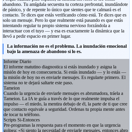
abandono. Tu amígdala secuestra tu corteza prefrontal, inundándote
de pánico, y de repente lo único que sientes que te calmará es el
contacto. Te dices que estás verificando cómo está. Te dices que es
solo un mensaje. Pero lo que realmente está pasando es que estás
intentando regular tu propio sistema nervioso forzándola a
interactuar con el tuyo — y esa es exactamente la dinámica que la
llevó a pedir espacio en primer lugar.
La información no es el problema. La inundación emocional
bajo la amenaza de abandono sí lo es.
Informe Diario
El informe matutino diagnostica si estás inundado y asigna la
misión de hoy en consecuencia. Si estás inundado — y lo estás —
la misión de hoy no es enviarle mensajes. Es regularte primero. El
sistema no te dejará saltarte este paso.
Tameion
Cuando la urgencia de enviarle mensajes es abrumadora, tráela a
Tameion. La IA te guía a través de lo que realmente impulsa el
impulso — el miedo, la mentira debajo de él, la parte de ti que cree
que contacto equivale a seguridad. Ordenas tu propia mente antes
de tocar tu teléfono.
Scripts Si-Entonces
Pre-programas la respuesta para el momento en que la urgencia
golpea: «Si siento la necesidad de enviarle mensajes, entonces abro