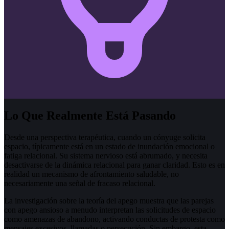
Lo Que Realmente Está Pasando
Desde una perspectiva terapéutica, cuando un cónyuge solicita
espacio, típicamente está en un estado de inundación emocional o
fatiga relacional. Su sistema nervioso está abrumado, y necesita
desactivarse de la dinámica relacional para ganar claridad. Esto es en
realidad un mecanismo de afrontamiento saludable, no
necesariamente una señal de fracaso relacional.
La investigación sobre la teoría del apego muestra que las parejas
con apego ansioso a menudo interpretan las solicitudes de espacio
como amenazas de abandono, activando conductas de protesta como
mensajes excesivos, llamadas o persecución. Sin embargo, esta