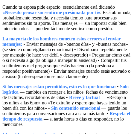
Cuando tu esposa pide espacio, esencialmente está diciendo
«Necesito pensar sin sentirme presionada por ti»
. Está abrumada,
probablemente resentida, y necesita tiempo para procesar sus
sentimientos sin tu aporte. Tus mensajes — sin importar cuán bien
intencionados — pueden fácilmente sentirse como presión.
La mayoría de los hombres cometen estos errores al enviar
mensajes:
• Enviar mensajes de «buenos días» y «buenas noches»
(se siente como vigilancia emocional) • Disculparse repetidamente
por mensaje (te hace ver débil y desesperado) • Preguntar cómo está
o si necesita algo (la obliga a manejar tu ansiedad) • Compartir tus
sentimientos o el progreso que estás haciendo (la presiona a
responder positivamente) • Enviar mensajes cuando estás activado o
ansioso (tu desesperación se nota claramente)
Si los mensajes están permitidos, esto es lo que funciona:
•
Solo
logística
— cambios en recoger a los niños, fechas de vencimiento
de facturas, recordatorios de citas •
Breve y factual
— «Recojo a
los niños a las 6pm» no «Te extraño y espero que hayas tenido un
buen día con los niños» •
Sin contenido emocional
— guarda los
sentimientos para conversaciones cara a cara más tarde •
Respeta el
tiempo de respuesta
— si tarda horas o días en responder, no lo
menciones