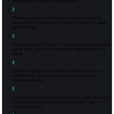
luego respeta la respuesta completamente
2
Elimina su número de tus favoritos y remueve atajos de
mensajería que faciliten enviar mensajes impulsivos cuando
estás emocional
3
Crea una regla de 24 horas — escribe mensajes primero en tu
app de notas, espera un día completo, luego elimínalos sin
enviar
4
Canaliza tu energía de mensajería en escribir un diario —
escríbele todos los mensajes que quieres enviar, pero
mantenlos privados
5
Enfócate en tu propio trabajo de sanación — usa este espacio
para abordar los problemas que contribuyeron a que
necesitara distancia