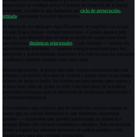
persecución en realidad activa el sistema de evitación de la pareja
solicitante, creando lo que llamamos un '
ciclo de persecución-
retirada
' que puede volverse destructivo.
El dilema de los mensajes específicamente se relaciona con lo que
los psicólogos llaman «trabajo emocional». Cuando alguien pide
espacio, está diciendo que no tiene el ancho de banda emocional
para procesar
dinámicas relacionales
. Cada mensaje — incluso los
aparentemente inocentes — requiere energía emocional para leer,
interpretar y potencialmente responder. Por esto incluso los mensajes
«cariñosos» pueden sentirse como una carga.
Neurológicamente, la pareja que pide espacio probablemente está
lidiando con niveles elevados de cortisol y puede estar en un estado
crónico de lucha-o-huida. Su cerebro necesita tiempo para volver a
la línea base antes de poder acceder a las funciones de la corteza
prefrontal necesarias para la resolución de problemas relacionales y
la intimidad emocional.
Los resultados más exitosos que he observado ocurren cuando la
pareja que no solicitó demuestra lo que llamamos «seguridad
ganada» — mostrando que pueden autorregular su ansiedad y
respetar límites sin volverse resentidos o retraídos. Esto en realidad
ayuda a regular los sistemas nerviosos de ambas parejas y crea
condiciones para una eventual reconexión.