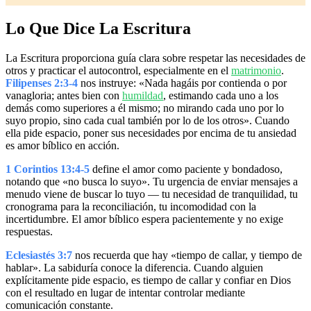
Lo Que Dice La Escritura
La Escritura proporciona guía clara sobre respetar las necesidades de
otros y practicar el autocontrol, especialmente en el
matrimonio
.
Filipenses 2:3-4
nos instruye: «Nada hagáis por contienda o por
vanagloria; antes bien con
humildad
, estimando cada uno a los
demás como superiores a él mismo; no mirando cada uno por lo
suyo propio, sino cada cual también por lo de los otros». Cuando
ella pide espacio, poner sus necesidades por encima de tu ansiedad
es amor bíblico en acción.
1 Corintios 13:4-5
define el amor como paciente y bondadoso,
notando que «no busca lo suyo». Tu urgencia de enviar mensajes a
menudo viene de buscar lo tuyo — tu necesidad de tranquilidad, tu
cronograma para la reconciliación, tu incomodidad con la
incertidumbre. El amor bíblico espera pacientemente y no exige
respuestas.
Eclesiastés 3:7
nos recuerda que hay «tiempo de callar, y tiempo de
hablar». La sabiduría conoce la diferencia. Cuando alguien
explícitamente pide espacio, es tiempo de callar y confiar en Dios
con el resultado en lugar de intentar controlar mediante
comunicación constante.