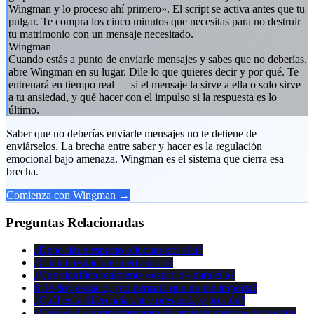
Wingman y lo proceso ahí primero». El script se activa antes que tu
pulgar. Te compra los cinco minutos que necesitas para no destruir
tu matrimonio con un mensaje necesitado.
Wingman
Cuando estás a punto de enviarle mensajes y sabes que no deberías,
abre Wingman en su lugar. Dile lo que quieres decir y por qué. Te
entrenará en tiempo real — si el mensaje la sirve a ella o solo sirve
a tu ansiedad, y qué hacer con el impulso si la respuesta es lo
último.
Saber que no deberías enviarle mensajes no te detiene de
enviárselos. La brecha entre saber y hacer es la regulación
emocional bajo amenaza. Wingman es el sistema que cierra esa
brecha.
Comienza con Wingman →
Preguntas Relacionadas
¿Debo darle espacio o luchar por ella?
¿Cuánto espacio es demasiado?
¿Qué significa realmente «espacio» para ella?
Si le doy espacio, ¿no pensará que no me importa?
¿Cuál es la diferencia entre presencia y presión?
¿Qué es el «comportamiento de protesta ansiosa» y lo estoy