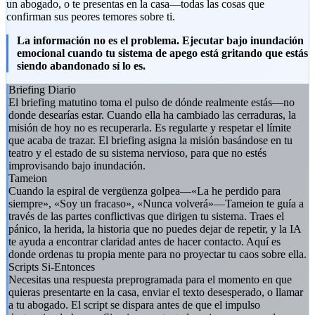
un abogado, o te presentas en la casa—todas las cosas que
confirman sus peores temores sobre ti.
La información no es el problema. Ejecutar bajo inundación
emocional cuando tu sistema de apego está gritando que estás
siendo abandonado sí lo es.
Briefing Diario
El briefing matutino toma el pulso de dónde realmente estás—no
donde desearías estar. Cuando ella ha cambiado las cerraduras, la
misión de hoy no es recuperarla. Es regularte y respetar el límite
que acaba de trazar. El briefing asigna la misión basándose en tu
teatro y el estado de su sistema nervioso, para que no estés
improvisando bajo inundación.
Tameion
Cuando la espiral de vergüenza golpea—«La he perdido para
siempre», «Soy un fracaso», «Nunca volverá»—Tameion te guía a
través de las partes conflictivas que dirigen tu sistema. Traes el
pánico, la herida, la historia que no puedes dejar de repetir, y la IA
te ayuda a encontrar claridad antes de hacer contacto. Aquí es
donde ordenas tu propia mente para no proyectar tu caos sobre ella.
Scripts Si-Entonces
Necesitas una respuesta preprogramada para el momento en que
quieras presentarte en la casa, enviar el texto desesperado, o llamar
a tu abogado. El script se dispara antes de que el impulso