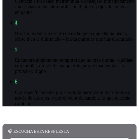
Contacta a un coach matrimonial o consejero inmediatamente
- necesitas orientación profesional, no consejos de amigos
enojados
4
Haz un inventario escrito de cada queja que ella ha hecho
sobre ti en el último año - busca patrones que has descartado
5
Encuentra alojamiento temporal que no cree drama - quédate
con familia, un hotel, cualquier lugar que mantenga esto
privado y digno
6
Ora específicamente por sabiduría para ver tu matrimonio a
través de sus ojos, y por el valor de cambiar lo que necesita
cambiar
🎧 ESCUCHA ESTA RESPUESTA