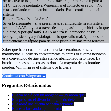
destructivo lo haga: «Si quiero contactarla, primero me regulo a
TTC, luego le pregunto a Wingman si el contacto es sabio». No
estás confiando en tu cerebro inundado. Estás confiando en el
sistema.
Reporte Después de la Acción
Si ya lo arruinaste—si te presentaste, si enfureciste, si enviaste el
texto—el AAR te guía a través de lo que pasó, lo que hiciste, lo que
ella hizo, y por qué falló. La IA analiza la interacción desde la
teología, psicología y fisiología de lo que salió mal. Aprendes lo
suficientemente rápido para dejar de pisar la misma mina terrestre.
Saber qué hacer cuando ella cambia las cerraduras no salva tu
matrimonio. Ejecutarlo correctamente mientras tu sistema nervioso
está convencido de que estás siendo abandonado sí lo hace. La
brecha entre esas dos cosas es donde la mayoría de los hombres
pierden. Wingman es el sistema que la cierra.
Comienza con Wingman →
Preguntas Relacionadas
Ella ya habló con un abogado — ¿y ahora qué?
Ella presentó el divorcio — ¿puedo detenerlo?
Ella abrió una cuenta bancaria separada
Ella está buscando apartamentos