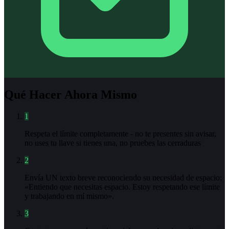
Qué Hacer Ahora Mismo
1
Respeta el límite completamente - no te presentes sin avisar,
no uses tu llave si tienes una, no pruebes las cerraduras
2
Envía UN texto breve reconociendo su necesidad de espacio:
«Entiendo que necesitas espacio. Estoy respetando ese límite
y trabajando en mí mismo».
3