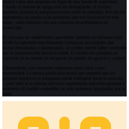
marital como una amenaza en lugar de una fuente de seguridad.
Cuando el sistema de apego está tan desregulado, el cerebro
primitivo prioriza la autopreservación sobre la conexión. Por eso los
argumentos racionales o las promesas rara vez funcionan en esta
etapa—estás lidiando con una respuesta neurobiológica de
protección.
El concepto de «indefensión aprendida» también es relevante aquí.
Si ella ha intentado repetidamente comunicar necesidades que
fueron descartadas o minimizadas, su cerebro puede haber concluido
que la comunicación directa es inútil. El cambio de cerradura se
convierte en su intento de recuperar un sentido de agencia y control.
Clínicamente, este momento representa tanto crisis como
oportunidad. La misma plasticidad neural que permitió que los
patrones negativos se arraigaran puede redirigirse hacia la sanación
—pero solo si su sistema nervioso experimenta seguridad genuina y
evidencia de cambio sostenible, no solo promesas impulsadas por la
crisis.