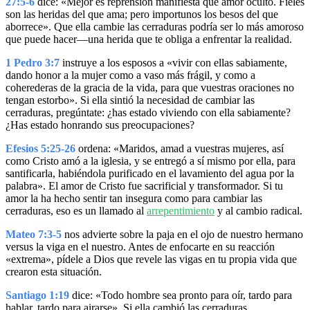
27:5-6
dice: «Mejor es reprensión manifiesta que amor oculto. Fieles
son las heridas del que ama; pero importunos los besos del que
aborrece». Que ella cambie las cerraduras podría ser lo más amoroso
que puede hacer—una herida que te obliga a enfrentar la realidad.
1 Pedro 3:7
instruye a los esposos a «vivir con ellas sabiamente,
dando honor a la mujer como a vaso más frágil, y como a
coherederas de la gracia de la vida, para que vuestras oraciones no
tengan estorbo». Si ella sintió la necesidad de cambiar las
cerraduras, pregúntate: ¿has estado viviendo con ella sabiamente?
¿Has estado honrando sus preocupaciones?
Efesios 5:25-26
ordena: «Maridos, amad a vuestras mujeres, así
como Cristo amó a la iglesia, y se entregó a sí mismo por ella, para
santificarla, habiéndola purificado en el lavamiento del agua por la
palabra». El amor de Cristo fue sacrificial y transformador. Si tu
amor la ha hecho sentir tan insegura como para cambiar las
cerraduras, eso es un llamado al
arrepentimiento
y al cambio radical.
Mateo 7:3-5
nos advierte sobre la paja en el ojo de nuestro hermano
versus la viga en el nuestro. Antes de enfocarte en su reacción
«extrema», pídele a Dios que revele las vigas en tu propia vida que
crearon esta situación.
Santiago 1:19
dice: «Todo hombre sea pronto para oír, tardo para
hablar, tardo para airarse». Si ella cambió las cerraduras,