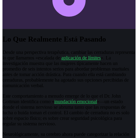
Lo Que Realmente Está Pasando
Desde una perspectiva terapéutica, cambiar las cerraduras representa
lo que llamamos «escalada de
aplicación de límites
». La
investigación muestra que las mujeres típicamente hacen un
promedio de seis intentos serios para abordar problemas maritales
antes de tomar acción drástica. Para cuando ella está cambiando
cerraduras, probablemente ha agotado sus opciones percibidas de
comunicación verbal.
Este comportamiento a menudo emerge de lo que el Dr. John
Gottman identifica como «
inundación emocional
»—un estado
donde el sistema nervioso se abruma tanto que las respuestas de
lucha o huida toman el control. El cambio de cerradura no es solo
sobre espacio físico; es sobre crear seguridad psicológica para
regular su sistema nervioso.
Neurológicamente, su cerebro ahora puede categorizar la relación