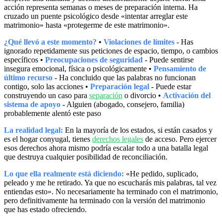
acción representa semanas o meses de preparación interna. Ha
cruzado un puente psicológico desde «intentar arreglar este
matrimonio» hasta «protegerme de este matrimonio».
¿Qué llevó a este momento?
•
Violaciones de límites
- Has
ignorado repetidamente sus peticiones de espacio, tiempo, o cambios
específicos •
Preocupaciones de seguridad
- Puede sentirse
insegura emocional, física o psicológicamente •
Pensamiento de
último recurso
- Ha concluido que las palabras no funcionan
contigo, solo las acciones •
Preparación legal
- Puede estar
construyendo un caso para
separación
o divorcio •
Activación del
sistema de apoyo
- Alguien (abogado, consejero, familia)
probablemente alentó este paso
La realidad legal:
En la mayoría de los estados, si están casados y
es el hogar conyugal, tienes
derechos legales
de acceso. Pero ejercer
esos derechos ahora mismo podría escalar todo a una batalla legal
que destruya cualquier posibilidad de reconciliación.
Lo que ella realmente está diciendo:
«He pedido, suplicado,
peleado y me he retirado. Ya que no escucharás mis palabras, tal vez
entiendas esto». No necesariamente ha terminado con el matrimonio,
pero definitivamente ha terminado con la versión del matrimonio
que has estado ofreciendo.