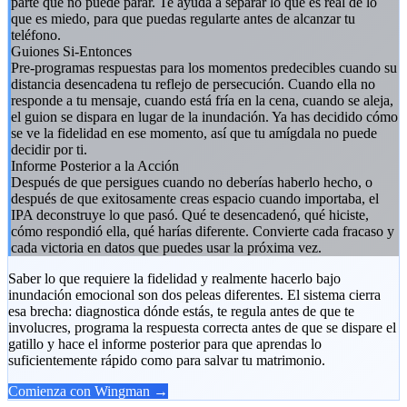
parte que no puede parar. Te ayuda a separar lo que es real de lo
que es miedo, para que puedas regularte antes de alcanzar tu
teléfono.
Guiones Si-Entonces
Pre-programas respuestas para los momentos predecibles cuando su
distancia desencadena tu reflejo de persecución. Cuando ella no
responde a tu mensaje, cuando está fría en la cena, cuando se aleja,
el guion se dispara en lugar de la inundación. Ya has decidido cómo
se ve la fidelidad en ese momento, así que tu amígdala no puede
decidir por ti.
Informe Posterior a la Acción
Después de que persigues cuando no deberías haberlo hecho, o
después de que exitosamente creas espacio cuando importaba, el
IPA deconstruye lo que pasó. Qué te desencadenó, qué hiciste,
cómo respondió ella, qué harías diferente. Convierte cada fracaso y
cada victoria en datos que puedes usar la próxima vez.
Saber lo que requiere la fidelidad y realmente hacerlo bajo
inundación emocional son dos peleas diferentes. El sistema cierra
esa brecha: diagnostica dónde estás, te regula antes de que te
involucres, programa la respuesta correcta antes de que se dispare el
gatillo y hace el informe posterior para que aprendas lo
suficientemente rápido como para salvar tu matrimonio.
Comienza con Wingman →