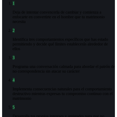
1
Deja de intentar convencerla de cambiar y comienza a
enfocarte en convertirte en el hombre que tu matrimonio
necesita
2
Identifica tres comportamientos específicos que has estado
permitiendo y decide qué límites establecerás alrededor de
ellos
3
Programa una conversación calmada para abordar el patrón de
no correspondencia sin atacar su carácter
4
Implementa consecuencias naturales para el comportamiento
destructivo mientras expresas tu compromiso continuo con el
matrimonio
5
Desarrolla tus propios intereses y amistades para que no