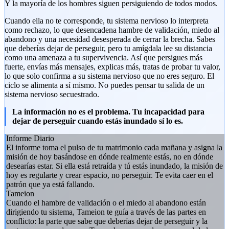
Y la mayoría de los hombres siguen persiguiendo de todos modos.
Cuando ella no te corresponde, tu sistema nervioso lo interpreta
como rechazo, lo que desencadena hambre de validación, miedo al
abandono y una necesidad desesperada de cerrar la brecha. Sabes
que deberías dejar de perseguir, pero tu amígdala lee su distancia
como una amenaza a tu supervivencia. Así que persigues más
fuerte, envías más mensajes, explicas más, tratas de probar tu valor,
lo que solo confirma a su sistema nervioso que no eres seguro. El
ciclo se alimenta a sí mismo. No puedes pensar tu salida de un
sistema nervioso secuestrado.
La información no es el problema. Tu incapacidad para
dejar de perseguir cuando estás inundado sí lo es.
Informe Diario
El informe toma el pulso de tu matrimonio cada mañana y asigna la
misión de hoy basándose en dónde realmente estás, no en dónde
desearías estar. Si ella está retraída y tú estás inundado, la misión de
hoy es regularte y crear espacio, no perseguir. Te evita caer en el
patrón que ya está fallando.
Tameion
Cuando el hambre de validación o el miedo al abandono están
dirigiendo tu sistema, Tameion te guía a través de las partes en
conflicto: la parte que sabe que deberías dejar de perseguir y la