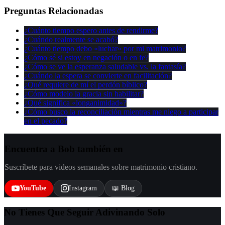
Preguntas Relacionadas
¿Cuánto tiempo espero antes de rendirme?
¿Cuándo realmente se acabó?
¿Cuánto tiempo debo «luchar» por mi matrimonio?
¿Cómo sé si estoy en negación o en fe?
¿Cómo se ve la esperanza saludable vs. la fantasía?
¿Cuándo la espera se convierte en facilitación?
¿Qué requiere de mí el perdón bíblico?
¿Cómo modelo la gracia sin habilitar?
¿Qué significa «longanimidad»?
¿Cómo busco la reconciliación mientras me niego a participar
en el pecado?
Encuentra a Bob también en
Suscríbete para videos semanales sobre matrimonio cristiano.
YouTube
Instagram
📖 Blog
No Tienes Que Seguir Adivinando Solo