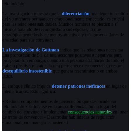
retraimiento.
La investigación muestra que la
diferenciación
, mantener tu sentido
del yo mientras permaneces emocionalmente conectado, es crucial
para las relaciones saludables. Muchos hombres se pierden a sí
mismos tratando de reconquistar a sus esposas, lo que
paradójicamente los hace menos atractivos y más provocadores de
ansiedad para sus cónyuges.
La investigación de Gottman
indica que las relaciones necesitan
una proporción de 5:1 de interacciones positivas a negativas para
prosperar. Sin embargo, cuando una persona está haciendo todo el
trabajo positivo mientras la otra permanece desconectada, crea un
desequilibrio insostenible
que genera resentimiento en ambos
lados.
El enfoque clínico implica
detener patrones ineficaces
en lugar de
intensificarlos. Esto significa:
• Reducir comportamientos de persecución que desencadenan
retraimiento • Enfocarse en la auto-diferenciación en lugar del
cambio del cónyuge • Implementar
consecuencias naturales
en lugar
de tratar de convencer • Desarrollar habilidades de regulación
emocional para manejar la ansiedad