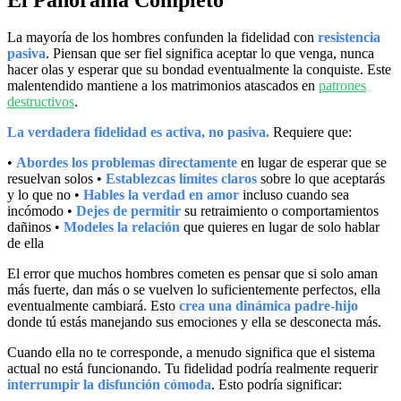
La mayoría de los hombres confunden la fidelidad con
resistencia
pasiva
. Piensan que ser fiel significa aceptar lo que venga, nunca
hacer olas y esperar que su bondad eventualmente la conquiste. Este
malentendido mantiene a los matrimonios atascados en
patrones
destructivos
.
La verdadera fidelidad es activa, no pasiva.
Requiere que:
•
Abordes los problemas directamente
en lugar de esperar que se
resuelvan solos •
Establezcas límites claros
sobre lo que aceptarás
y lo que no •
Hables la verdad en amor
incluso cuando sea
incómodo •
Dejes de permitir
su retraimiento o comportamientos
dañinos •
Modeles la relación
que quieres en lugar de solo hablar
de ella
El error que muchos hombres cometen es pensar que si solo aman
más fuerte, dan más o se vuelven lo suficientemente perfectos, ella
eventualmente cambiará. Esto
crea una dinámica padre-hijo
donde tú estás manejando sus emociones y ella se desconecta más.
Cuando ella no te corresponde, a menudo significa que el sistema
actual no está funcionando. Tu fidelidad podría realmente requerir
interrumpir la disfunción cómoda
. Esto podría significar: