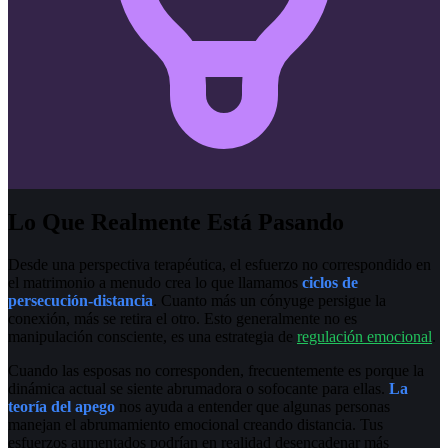
Lo Que Realmente Está Pasando
Desde una perspectiva terapéutica, el esfuerzo no correspondido en
el matrimonio a menudo crea lo que llamamos
ciclos de
persecución-distancia
. Cuanto más un cónyuge persigue la
conexión, más se retira el otro. Esto generalmente no es
manipulación consciente, es una estrategia de
regulación emocional
.
Cuando las esposas no corresponden, frecuentemente es porque la
dinámica actual se siente abrumadora o sofocante para ellas.
La
teoría del apego
nos ayuda a entender que algunas personas
manejan el abrumamiento emocional creando distancia. Tus
esfuerzos aumentados podrían en realidad desencadenar más