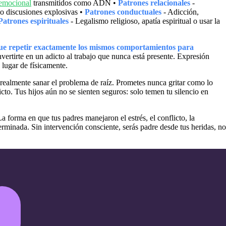
emocional
transmitidos como ADN •
Patrones relacionales
-
 o discusiones explosivas •
Patrones conductuales
- Adicción,
Patrones espirituales
- Legalismo religioso, apatía espiritual o usar la
que repetir exactamente los mismos comportamientos para
nvertirte en un adicto al trabajo que nunca está presente. Expresión
lugar de físicamente.
realmente sanar el problema de raíz. Prometes nunca gritar como lo
cto. Tus hijos aún no se sienten seguros: solo temen tu silencio en
a forma en que tus padres manejaron el estrés, el conflicto, la
erminada. Sin intervención consciente, serás padre desde tus heridas, no