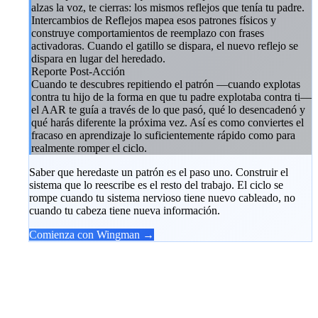
alzas la voz, te cierras: los mismos reflejos que tenía tu padre.
Intercambios de Reflejos mapea esos patrones físicos y
construye comportamientos de reemplazo con frases
activadoras. Cuando el gatillo se dispara, el nuevo reflejo se
dispara en lugar del heredado.
Reporte Post-Acción
Cuando te descubres repitiendo el patrón —cuando explotas
contra tu hijo de la forma en que tu padre explotaba contra ti—
el AAR te guía a través de lo que pasó, qué lo desencadenó y
qué harás diferente la próxima vez. Así es como conviertes el
fracaso en aprendizaje lo suficientemente rápido como para
realmente romper el ciclo.
Saber que heredaste un patrón es el paso uno. Construir el
sistema que lo reescribe es el resto del trabajo. El ciclo se
rompe cuando tu sistema nervioso tiene nuevo cableado, no
cuando tu cabeza tiene nueva información.
Comienza con Wingman →