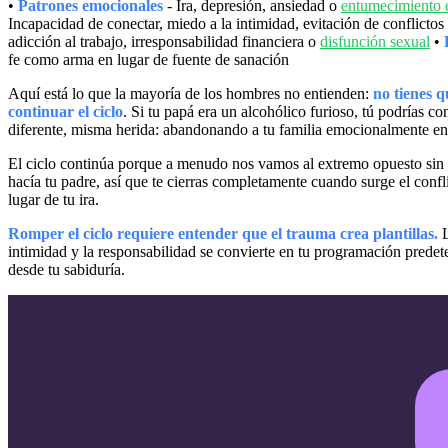
•
Patrones emocionales
- Ira, depresión, ansiedad o
entumecimiento 
Incapacidad de conectar, miedo a la intimidad, evitación de conflictos
adicción al trabajo, irresponsabilidad financiera o
disfunción sexual
•
fe como arma en lugar de fuente de sanación
Aquí está lo que la mayoría de los hombres no entienden:
no tienes 
continuar el ciclo
. Si tu papá era un alcohólico furioso, tú podrías co
diferente, misma herida: abandonando a tu familia emocionalmente en 
El ciclo continúa porque a menudo nos vamos al extremo opuesto sin 
hacía tu padre, así que te cierras completamente cuando surge el confli
lugar de tu ira.
Romper el ciclo requiere entender que el trauma crea plantillas.
L
intimidad y la responsabilidad se convierte en tu programación predet
desde tu sabiduría.