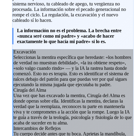
sistema nervioso, tu cableado de apego, tu vergüenza no
procesada. La información sobre el pecado generacional no
rompe el ciclo. La regulación, la excavación y el nuevo
cableado sí lo hacen.
La información no es el problema. La brecha entre
«nunca seré como mi padre» y «acabo de hacer
exactamente lo que hacía mi padre» sí lo es.
Excavación
Seleccionas la mentira específica que heredaste: «los hombres
de verdad no muestran debilidad», «la ira obtiene respeto»,
«solo valgo cuando rindo» — y la IA la rastrea hasta donde
comenzó. Esto no es terapia. Esto es identificar el sistema de
raíces debajo del patrón para que puedas ver por qué sigues
ejecutando la misma jugada que ejecutaba tu padre.
Cirugía del Alma
Una vez que has excavado la mentira, Cirugía del Alma es
donde operas sobre ella. Identificas la mentira, declaras la
verdad que la reemplaza, reconoces tu parte en mantenerla
viva y te comprometes a la acción que la rompe. Luego la IA
te guía a través de la teología, psicología y fisiología de lo que
acaba de suceder en tu alma.
Intercambios de Reflejos
Tu cuerpo decide antes que tu boca. Aprietas la mandíbula,