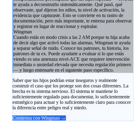
te ayuda a deconstruirlo sistemáticamente. Qué pasó, qué
observaste, qué dijeron los niños, tu nivel de activación, la
evidencia que capturaste. Esto se convierte en tu rastro de
documentación, pero más importante, te entrena para observar
y registrar en lugar de reaccionar y espiralar.
Wingman
Cuando estás en modo crisis a las 2 AM porque tu hija acaba
de decir algo que activó todas las alarmas, Wingman te ayuda
a separar señal de ruido. Conoce tus patrones, tu historia, los
patrones de tu ex. Puede ayudarte a evaluar si lo que estás
viendo es una amenaza nivel-ACE que requiere intervención
inmediata o ansiedad elevada que necesita regulación primero
— y luego entrenarte en el siguiente paso específico.
Saber que tus hijos podrían estar inseguros y realmente
construir el caso que los protege son dos cosas diferentes. La
brecha es tu sistema nervioso. El sistema te mantiene lo
suficientemente regulado para documentar, lo suficientemente
estratégico para actuar y lo suficientemente claro para conocer
la diferencia entre peligro real y miedo.
Comienza con Wingman →