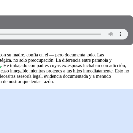
o con su madre, confía en él — pero documenta todo. Las
tégica, no solo preocupación. La diferencia entre paranoia y
s
. He trabajado con padres cuyas ex-esposas luchaban con adicción,
un caso innegable mientras proteges a tus hijos inmediatamente. Esto no
s. Necesitas asesoría legal, evidencia documentada y a menudo
a demostrar que tenías razón.