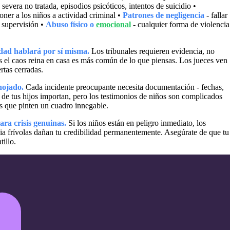
severa no tratada, episodios psicóticos, intentos de suicidio •
poner a los niños a actividad criminal •
Patrones de negligencia
- fallar
 supervisión •
Abuso físico o
emocional
- cualquier forma de violencia
dad hablará por sí misma.
Los tribunales requieren evidencia, no
s el caos reina en casa es más común de lo que piensas. Los jueces ven
rtas cerradas.
nojado.
Cada incidente preocupante necesita documentación - fechas,
 de tus hijos importan, pero los testimonios de niños son complicados
es que pinten un cuadro innegable.
ara crisis genuinas.
Si los niños están en peligro inmediato, los
a frívolas dañan tu credibilidad permanentemente. Asegúrate de que tu
tillo.