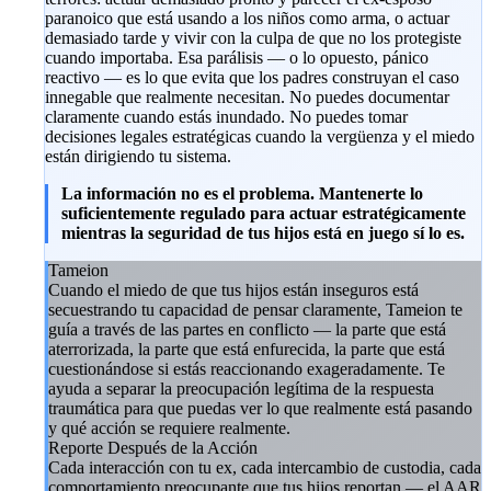
paranoico que está usando a los niños como arma, o actuar
demasiado tarde y vivir con la culpa de que no los protegiste
cuando importaba. Esa parálisis — o lo opuesto, pánico
reactivo — es lo que evita que los padres construyan el caso
innegable que realmente necesitan. No puedes documentar
claramente cuando estás inundado. No puedes tomar
decisiones legales estratégicas cuando la vergüenza y el miedo
están dirigiendo tu sistema.
La información no es el problema. Mantenerte lo
suficientemente regulado para actuar estratégicamente
mientras la seguridad de tus hijos está en juego sí lo es.
Tameion
Cuando el miedo de que tus hijos están inseguros está
secuestrando tu capacidad de pensar claramente, Tameion te
guía a través de las partes en conflicto — la parte que está
aterrorizada, la parte que está enfurecida, la parte que está
cuestionándose si estás reaccionando exageradamente. Te
ayuda a separar la preocupación legítima de la respuesta
traumática para que puedas ver lo que realmente está pasando
y qué acción se requiere realmente.
Reporte Después de la Acción
Cada interacción con tu ex, cada intercambio de custodia, cada
comportamiento preocupante que tus hijos reportan — el AAR