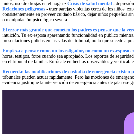
niños, uso de drogas en el hogar •
Crisis de salud mental
- depresión 
Relaciones peligrosas
- traer parejas violentas cerca de los niños, ex
consistentemente en proveer cuidado básico, dejar niños pequeños sin
o manipulación psicológica severa
El error más grande que cometen los padres es pensar que la ver
intuición. Tu ex-esposa aparentando funcionalidad en público mientra
presentaciones pulidas en las salas del tribunal, no lo que sucede a pue
Empieza a pensar como un investigador, no como un ex-esposo e
horas, testigos, fotos cuando sea apropiado. Los reportes de seguridad
en el tribunal de familia. Enfócate en hechos observables y verificabl
Recuerda: las modificaciones de custodia de emergencia existen p
tribunales pueden actuar rápidamente. Pero las mociones de emergenci
evidencia justifique la intervención de emergencia antes de jalar ese ga