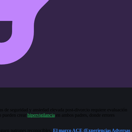
mas de seguridad y ansiedad elevada post-divorcio requiere evaluación
to pueden crear
hipervigilancia
en ambos padres, donde errores
iguen patrones reconocibles.
El marco ACE (Experiencias Adversas