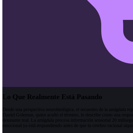
Lo Que Realmente Está Pasando
Desde una perspectiva neurobiológica, el secuestro de la amígdala re
Daniel Goleman, quien acuñó el término, lo describe como una respu
detonante real. La amígdala procesa información sensorial 20 milisegu
emocional ya está respondiendo antes de que tu cerebro racional siqui