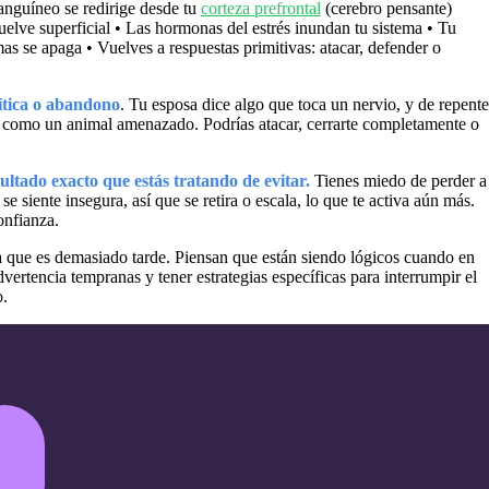
sanguíneo se redirige desde tu
corteza prefrontal
(cerebro pensante)
vuelve superficial • Las hormonas del estrés inundan tu sistema • Tu
s se apaga • Vuelves a respuestas primitivas: atacar, defender o
ítica o abandono
. Tu esposa dice algo que toca un nervio, y de repente
omo un animal amenazado. Podrías atacar, cerrarte completamente o
ultado exacto que estás tratando de evitar.
Tienes miedo de perder a
se siente insegura, así que se retira o escala, lo que te activa aún más.
onfianza.
 que es demasiado tarde. Piensan que están siendo lógicos cuando en
dvertencia tempranas y tener estrategias específicas para interrumpir el
o.