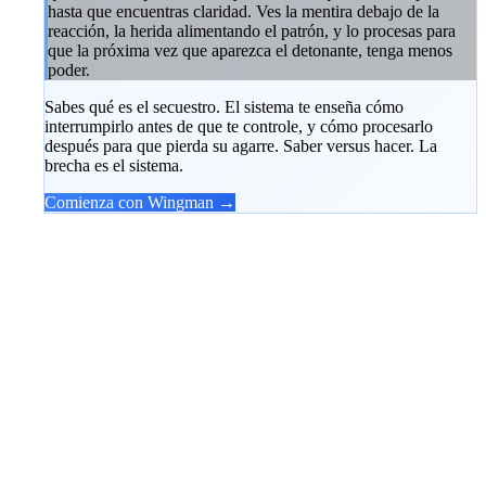
hasta que encuentras claridad. Ves la mentira debajo de la
reacción, la herida alimentando el patrón, y lo procesas para
que la próxima vez que aparezca el detonante, tenga menos
poder.
Sabes qué es el secuestro. El sistema te enseña cómo
interrumpirlo antes de que te controle, y cómo procesarlo
después para que pierda su agarre. Saber versus hacer. La
brecha es el sistema.
Comienza con Wingman →