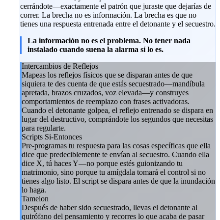
cerrándote—exactamente el patrón que juraste que dejarías de
correr. La brecha no es información. La brecha es que no
tienes una respuesta entrenada entre el detonante y el secuestro.
La información no es el problema. No tener nada
instalado cuando suena la alarma sí lo es.
Intercambios de Reflejos
Mapeas los reflejos físicos que se disparan antes de que
siquiera te des cuenta de que estás secuestrado—mandíbula
apretada, brazos cruzados, voz elevada—y construyes
comportamientos de reemplazo con frases activadoras.
Cuando el detonante golpea, el reflejo entrenado se dispara en
lugar del destructivo, comprándote los segundos que necesitas
para regularte.
Scripts Si-Entonces
Pre-programas tu respuesta para las cosas específicas que ella
dice que predeciblemente te envían al secuestro. Cuando ella
dice X, tú haces Y—no porque estés guionizando tu
matrimonio, sino porque tu amígdala tomará el control si no
tienes algo listo. El script se dispara antes de que la inundación
lo haga.
Tameion
Después de haber sido secuestrado, llevas el detonante al
quirófano del pensamiento y recorres lo que acaba de pasar