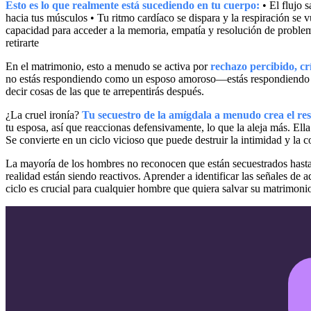
Esto es lo que realmente está sucediendo en tu cuerpo:
• El flujo 
hacia tus músculos • Tu ritmo cardíaco se dispara y la respiración se 
capacidad para acceder a la memoria, empatía y resolución de problema
retirarte
En el matrimonio, esto a menudo se activa por
rechazo percibido, cr
no estás respondiendo como un esposo amoroso—estás respondiendo c
decir cosas de las que te arrepentirás después.
¿La cruel ironía?
Tu secuestro de la amígdala a menudo crea el res
tu esposa, así que reaccionas defensivamente, lo que la aleja más. Ella 
Se convierte en un ciclo vicioso que puede destruir la intimidad y la c
La mayoría de los hombres no reconocen que están secuestrados hasta
realidad están siendo reactivos. Aprender a identificar las señales de a
ciclo es crucial para cualquier hombre que quiera salvar su matrimoni