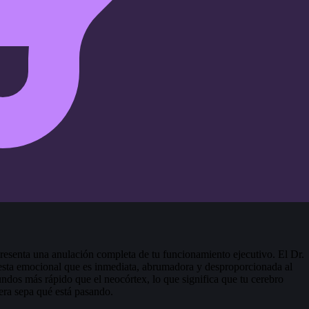
presenta una anulación completa de tu funcionamiento ejecutivo. El Dr.
esta emocional que es inmediata, abrumadora y desproporcionada al
ndos más rápido que el neocórtex, lo que significa que tu cerebro
era sepa qué está pasando.