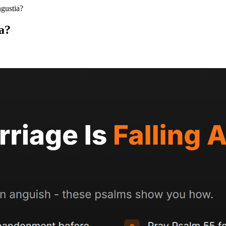
ngustia?
ia?