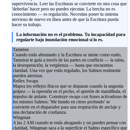
supervivencia. Leer las Escrituras se convierte en otra cosa que
'deberías' hacer pero no puedes ejecutar. La brecha no es
conocimiento — es regulación. Necesitas poner tu sistema
nervioso de nuevo en línea antes de que la Escritura pueda
hacer su trabajo.
La información no es el problema. Tu incapacidad para
regularte bajo inundación emocional sí lo es.
Tameion
Cuando estás abrumado y la Escritura se siente como ruido,
Tameion te guía a través de las partes en conflicto — la rabia,
la desesperación, la vergüenza — hasta que encuentras
claridad. Una vez que estás regulado, los Salmos realmente
pueden aterrizar.
Reflex Swaps
Mapea los reflejos físicos que se disparan cuando la angustia
golpea — la opresión en el pecho, el apretón de mandíbula, el
impulso de aislarte. Construye swaps con frases activadoras de
los mismos Salmos: 'Me hundo en cieno profundo' se
convierte en el disparador para una respiración de anclaje y
una declaración de confianza.
Wingman
A las 2 AM cuando te estás ahogando y no puedes pensar con
claridad, Wingman saca a la superficie el Salmo específico que