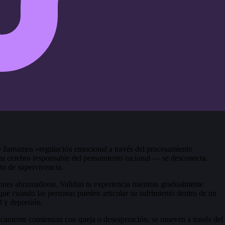
e llamamos «regulación emocional a través del procesamiento
e tu cerebro responsable del pensamiento racional — se desconecta.
to de supervivencia.
nes abrumadoras. Validan tu experiencia mientras gradualmente
 que cuando las personas pueden articular su sufrimiento dentro de un
 y depresión.
icamente comienzan con queja o desesperación, se mueven a través del