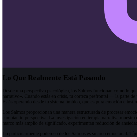
Lo Que Realmente Está Pasando
Desde una perspectiva psicológica, los Salmos funcionan como lo qu
narrativo». Cuando estás en crisis, tu corteza prefrontal — la parte d
Estás operando desde tu sistema límbico, que es pura emoción e instin
Los Salmos proporcionan una manera estructurada de procesar emocio
cambian tu perspectiva. La investigación en terapia narrativa muestra
marco más amplio de significado, experimentan reducción de ansiedad
Lo particularmente poderoso de los Salmos es su arco emocional. Típ