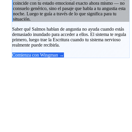
coincide con tu estado emocional exacto ahora mismo — no
consuelo genérico, sino el pasaje que habla a tu angustia esta
noche. Luego te guía a través de lo que significa para tu
situación.
Saber qué Salmos hablan de angustia no ayuda cuando estás
demasiado inundado para acceder a ellos. El sistema te regula
primero, luego trae la Escritura cuando tu sistema nervioso
realmente puede recibirla.
Comienza con Wingman →