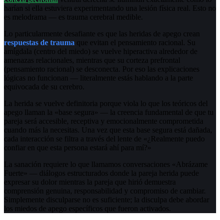
harían si ella estuviera experimentando una lesión física real. Esto no
es melodrama — es trauma cerebral medible.
Lo particularmente desafiante es que las heridas de apego crean
respuestas de trauma
que evitan el pensamiento racional. Su
amígdala (centro del miedo) se vuelve hiperactiva alrededor de
amenazas relacionales, mientras que su corteza prefrontal
(pensamiento racional) se desconecta. Por eso las explicaciones
lógicas no funcionan — literalmente estás hablando a la parte
equivocada de su cerebro.
La herida se vuelve definitoria porque viola lo que los teóricos del
apego llaman la «base segura» — la creencia fundamental de que tu
pareja será accesible, receptiva y emocionalmente comprometida
cuando más la necesitas. Una vez que esta base segura está dañada,
cada interacción se filtra a través del lente de «¿Realmente puedo
confiar en que esta persona estará ahí para mí?»
La sanación requiere lo que llamamos conversaciones «Abrázame
Fuerte» — diálogos estructurados donde la pareja herida puede
expresar su dolor mientras la pareja que hirió demuestra
comprensión genuina, responsabilidad y compromiso de cambiar.
Simplemente disculparse no es suficiente; la disculpa debe abordar
los miedos de apego específicos que fueron activados.