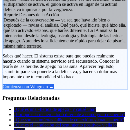
el disparador se activa, el guion se activa en lugar de tu actitud
defensiva impulsada por la vergüenza.
Reporte Después de la Acción
Después de la conversación — ya sea que haya ido bien o
explotado — revisa el análisis. Qué pasó, qué hiciste, qué hizo ella,
qué tan activado estabas, qué harías diferente. La IA analiza la
interacción desde la teología, psicología y fisiología de las heridas
de apego. Aprendes lo suficientemente rápido para dejar de pisar la
misma mina terrestre.
Sabes qué hacer. El sistema existe para que puedas realmente
hacerlo cuando tu sistema nervioso está secuestrado. Conocer la
teoría de las heridas de apego no las sana. Aparecer regulado,
asumir tu parte sin ponerte a la defensiva, y hacer su dolor más
importante que tu comodidad sí lo hace.
Comienza con Wingman →
Preguntas Relacionadas
¿Qué es una «herida de apego» y causé una?
¿Por qué ella recuerda todo diferente a como yo lo recuerdo?
¿Qué son las «ofertas fallidas de conexión» y cuántas perdí?
¿Qué es el «anulación del sentimiento positivo» y ella lo