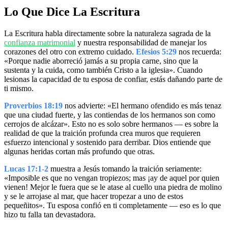
Lo Que Dice La Escritura
La Escritura habla directamente sobre la naturaleza sagrada de la
confianza matrimonial
y nuestra responsabilidad de manejar los
corazones del otro con extremo cuidado.
Efesios 5:29
nos recuerda:
«Porque nadie aborreció jamás a su propia carne, sino que la
sustenta y la cuida, como también Cristo a la iglesia». Cuando
lesionas la capacidad de tu esposa de confiar, estás dañando parte de
ti mismo.
Proverbios 18:19
nos advierte: «El hermano ofendido es más tenaz
que una ciudad fuerte, y las contiendas de los hermanos son como
cerrojos de alcázar». Esto no es solo sobre hermanos — es sobre la
realidad de que la traición profunda crea muros que requieren
esfuerzo intencional y sostenido para derribar. Dios entiende que
algunas heridas cortan más profundo que otras.
Lucas 17:1-2
muestra a Jesús tomando la traición seriamente:
«Imposible es que no vengan tropiezos; mas ¡ay de aquel por quien
vienen! Mejor le fuera que se le atase al cuello una piedra de molino
y se le arrojase al mar, que hacer tropezar a uno de estos
pequeñitos». Tu esposa confió en ti completamente — eso es lo que
hizo tu falla tan devastadora.