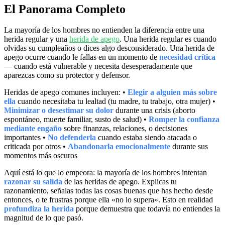
El Panorama Completo
La mayoría de los hombres no entienden la diferencia entre una
herida regular y una
herida de apego
. Una herida regular es cuando
olvidas su cumpleaños o dices algo desconsiderado. Una herida de
apego ocurre cuando le fallas en un momento de
necesidad crítica
— cuando está vulnerable y necesita desesperadamente que
aparezcas como su protector y defensor.
Heridas de apego comunes incluyen: •
Elegir a alguien más sobre
ella
cuando necesitaba tu lealtad (tu madre, tu trabajo, otra mujer) •
Minimizar o desestimar su dolor
durante una crisis (aborto
espontáneo, muerte familiar, susto de salud) •
Romper la confianza
mediante engaño
sobre finanzas, relaciones, o decisiones
importantes •
No defenderla
cuando estaba siendo atacada o
criticada por otros •
Abandonarla emocionalmente
durante sus
momentos más oscuros
Aquí está lo que lo empeora: la mayoría de los hombres intentan
razonar su salida
de las heridas de apego. Explicas tu
razonamiento, señalas todas las cosas buenas que has hecho desde
entonces, o te frustras porque ella «no lo supera». Esto en realidad
profundiza la herida
porque demuestra que todavía no entiendes la
magnitud de lo que pasó.