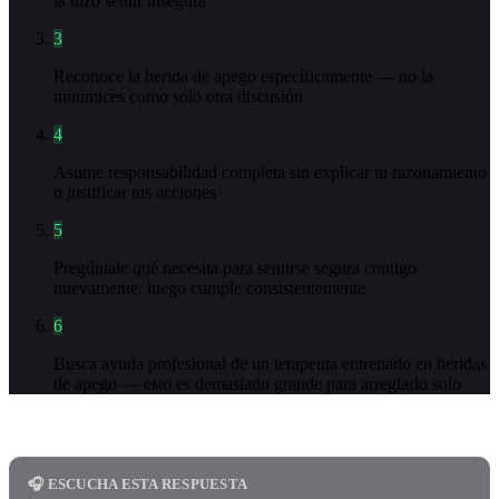
la hizo sentir insegura
3
Reconoce la herida de apego específicamente — no la
minimices como solo otra discusión
4
Asume responsabilidad completa sin explicar tu razonamiento
o justificar tus acciones
5
Pregúntale qué necesita para sentirse segura contigo
nuevamente, luego cumple consistentemente
6
Busca ayuda profesional de un terapeuta entrenado en heridas
de apego — esto es demasiado grande para arreglarlo solo
🎧 ESCUCHA ESTA RESPUESTA