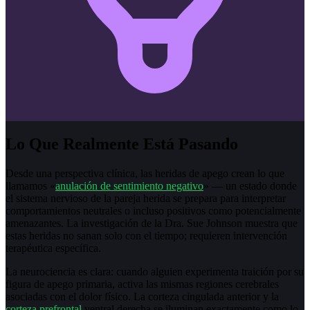
Lo Que Realmente Está Pasando
Desde una perspectiva clínica, las heridas de apego crean lo que
llamamos «
anulación de sentimiento negativo
» — un estado donde
el sistema nervioso de la pareja herida se prepara para interpretar
comportamientos neutrales o incluso positivos como potencialmente
amenazantes. La investigación de la Dra. Sue Johnson muestra que
estas heridas no sanan solo con el tiempo; requieren intervención
terapéutica específica.
La neurociencia es clara: cuando alguien experimenta traición por su
figura de apego primaria, activa las mismas regiones cerebrales
asociadas con el dolor físico. La corteza cingulada anterior y la
corteza prefrontal
ventral derecha se iluminan exactamente como lo