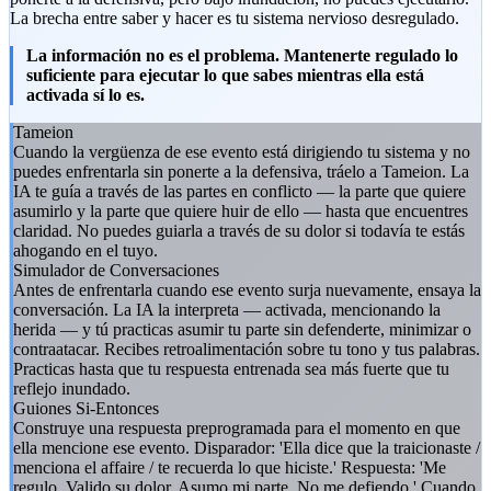
La brecha entre saber y hacer es tu sistema nervioso desregulado.
La información no es el problema. Mantenerte regulado lo
suficiente para ejecutar lo que sabes mientras ella está
activada sí lo es.
Tameion
Cuando la vergüenza de ese evento está dirigiendo tu sistema y no
puedes enfrentarla sin ponerte a la defensiva, tráelo a Tameion. La
IA te guía a través de las partes en conflicto — la parte que quiere
asumirlo y la parte que quiere huir de ello — hasta que encuentres
claridad. No puedes guiarla a través de su dolor si todavía te estás
ahogando en el tuyo.
Simulador de Conversaciones
Antes de enfrentarla cuando ese evento surja nuevamente, ensaya la
conversación. La IA la interpreta — activada, mencionando la
herida — y tú practicas asumir tu parte sin defenderte, minimizar o
contraatacar. Recibes retroalimentación sobre tu tono y tus palabras.
Practicas hasta que tu respuesta entrenada sea más fuerte que tu
reflejo inundado.
Guiones Si-Entonces
Construye una respuesta preprogramada para el momento en que
ella mencione ese evento. Disparador: 'Ella dice que la traicionaste /
menciona el affaire / te recuerda lo que hiciste.' Respuesta: 'Me
regulo. Valido su dolor. Asumo mi parte. No me defiendo.' Cuando