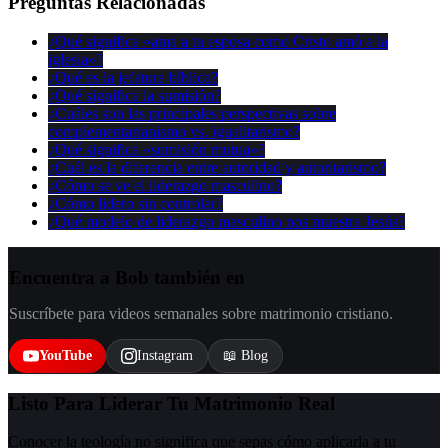
Preguntas Relacionadas
¿Qué significa «ama a tu esposa como Cristo amó a la
iglesia»?
¿Qué es la jefatura bíblica?
¿Qué significa la sumisión?
¿Cuáles son las principales perspectivas sobre
complementarianismo vs. igualitarismo?
¿Qué significa «sumisión mutua»?
¿Cuál es la diferencia entre autoridad y autoritarismo?
¿Cómo se ve el liderazgo masculino?
¿Cómo lidero sin controlar?
¿Qué modelo de liderazgo masculino nos muestra Jesús?
Encuentra a Bob también en
Suscríbete para videos semanales sobre matrimonio cristiano.
YouTube
Instagram
📖 Blog
Listo Para Liderar Tu Matrimonio Real
Conocer la teología no significa que sepas cómo aplicarla a tu