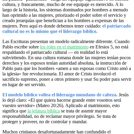
cultura, y francamente, mucho de ese equipaje es merecido. A lo
largo de la historia, los sistemas dominados por hombres a menudo
han oprimido a las mujeres, priorizado el poder sobre el servicio y
creado jerarquías que benefician a los hombres a expensas de las
mujeres. Pero aquí es donde debemos tener cuidado:
el patriarcado
cultural no es lo mismo que el liderazgo bíblico
.
Las Escrituras presentan un modelo radicalmente diferente. Cuando
Pablo escribe sobre
los roles en el matrimonio
en Efesios 5, no está
respaldando el patriarcado cultural — en realidad lo está
subvirtiendo. En una cultura romana donde las mujeres tenían pocos
derechos y los esposos tenían autoridad absoluta, la instrucción de
Pablo para que los hombres «amen a sus esposas como Cristo amó a
la iglesia» fue revolucionaria. El amor de Cristo involucró el
sacrificio supremo, poner a otros primero y usar Su poder para servir
en lugar de ser servido.
El modelo bíblico voltea el liderazgo mundano de cabeza.
Jesús
lo dejó claro: «El que quiera hacerse grande entre vosotros será
vuestro servidor» (Mateo 20:26). Aplicado al matrimonio, esto
significa que
la jefatura bíblica
se trata de asumir mayor
responsabilidad, no de reclamar mayor privilegio. Se trata de
proteger y proveer, no de controlar y mandar.
Muchos cristianos desafortunadamente han confundido el