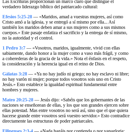
Las Escrituras proporcionan un marco claro que distingue el
verdadero liderazgo bíblico del patriarcado cultural:
Efesios 5:25-28
— «Maridos, amad a vuestras mujeres, así como
Cristo amó a la iglesia, y se entregó a sí mismo por ella... Así
también los maridos deben amar a sus mujeres como a sus mismos
cuerpos.» Este pasaje enfatiza el sacrificio y la entrega de sí mismo,
no la autoridad y el control.
1 Pedro 3:7
— «Vosotros, maridos, igualmente, vivid con ellas
sabiamente, dando honor a la mujer como a vaso más frágil, y como
a coherederas de la gracia de la vida.» Nota el énfasis en el respeto,
la consideración y la herencia igual en el reino de Dios.
Gálatas 3:28
— «Ya no hay judío ni griego; no hay esclavo ni libre;
no hay varón ni mujer; porque todos vosotros sois uno en Cristo
Jesús.» Esto establece la igualdad espiritual fundamental entre
hombres y mujeres.
Mateo 20:25-28
— Jesús dijo: «Sabéis que los gobernantes de las
naciones se enseñorean de ellas, y los que son grandes ejercen sobre
ellas potestad. Mas entre vosotros no será así, sino que el que quiera
hacerse grande entre vosotros será vuestro servidor.» Esto contradice
directamente las estructuras de poder patriarcales.
Filipenses 2:3-4
— «Nada hagáis por contienda o por vanagloria;