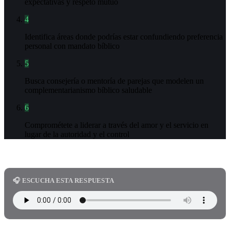
expectativas y respeto mutuo
4
Identifica áreas donde podrías estar confundiendo preferencia
personal con mandato bíblico
5
Busca consejería o mentoría de parejas que modelen un
complementarianismo bíblico saludable
6
Comprométete a liderar a través del amor y el servicio en
lugar de la autoridad y el control
🎧 ESCUCHA ESTA RESPUESTA