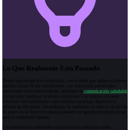
Lo Que Realmente Está Pasando
Desde una perspectiva terapéutica, veo el daño que ambos extremos
pueden causar en los matrimonios. Las estructuras patriarcales
autoritarias crean resentimiento, suprimen la
comunicación saludable
y a menudo conducen al abuso emocional. Las mujeres en estas
relaciones frecuentemente experimentan ansiedad, depresión y
pérdida de identidad. Sin embargo, la confusión de roles y las luchas
de poder en la dirección opuesta pueden ser igualmente destructivas
para la estabilidad marital.
Los matrimonios saludables requieren tanto liderazgo como