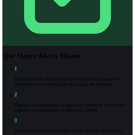
Qué Hacer Ahora Mismo
1
Estudia el estilo de liderazgo de Jesús en los Evangelios,
enfocándote en cómo Él sirvió en lugar de dominar
2
Examina tu matrimonio en busca de señales de patriarcado
cultural versus patrones de liderazgo bíblico
3
Ten conversaciones honestas con tu cónyuge sobre roles,