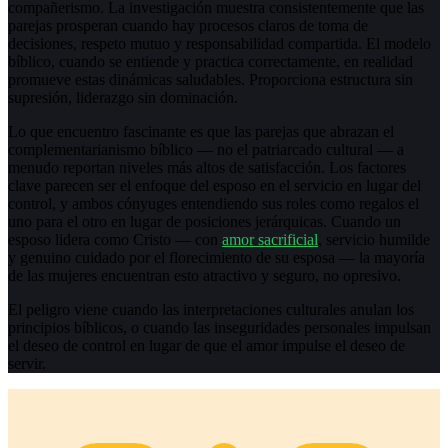
compañerismo. La investigación muestra consistentemente que las
parejas prosperan cuando hay procesos claros de toma de
decisiones, respeto mutuo y responsabilidad compartida. El modelo
bíblico, cuando se entiende y practica correctamente, en realidad
promueve estas dinámicas saludables. Proporciona estructura sin
supresión, liderazgo sin dominación.
Lo que encuentro fascinante es que las parejas que abrazan el
complementarianismo bíblico — no el patriarcado cultural — a
menudo reportan niveles más altos de satisfacción. Los factores
clave parecen ser el enfoque del esposo en el servicio en lugar del
control, y ambos cónyuges entendiendo sus roles como regalos el
uno para el otro en lugar de posiciones jerárquicas. Cuando un
esposo lidera como Cristo — con
amor sacrificial
, servicio humilde
y genuino cuidado por el florecimiento de su esposa — la mayoría
de las mujeres encuentran esto atractivo y seguro, no opresivo.
El peligro viene cuando las interpretaciones culturales anulan los
principios bíblicos, o cuando las inseguridades personales impulsan
el deseo de control en lugar de que el amor impulse el deseo de
servir.