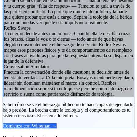
Cuando sientes que viene la inundación — cuando ella te cuestiona
y tu cuerpo grita «falta de respeto» — Tameion te guía a través de
las partes en conflicto. La parte que quiere liderar bien y la parte
que quiere probar que estás a cargo. Separa la teología de la herida
para que puedas ver qué te está impulsando realmente.
Reflex Swaps
Tu cuerpo decide antes que tu boca. Cuando ella te desafía, cruzas
los brazos, alzas la voz o te cierras — todo antes de que hayas
elegido conscientemente el liderazgo de servicio. Reflex Swaps
mapea esos patrones físicos y te da comportamientos de reemplazo
con frases activadoras para que la respuesta entrenada se dispare en
lugar de la defensiva.
Conversation Simulator
Practica la conversación donde ella cuestiona tu decisión antes de
tenerla de verdad. La IA la interpreta. Ensayas mantenerte regulado,
liderar sin dominar, mantener el marco sin control. Recibes
retroalimentación sobre si tu enfoque se percibe como liderazgo de
servicio o suena como patriarcado disfrazado de teología.
Saber cómo se ve el liderazgo bíblico no te hace capaz de ejecutarlo
bajo presión. La brecha entre la teología y el comportamiento es tu
sistema nervioso. El sistema lo entrena.
Comienza con Wingman →