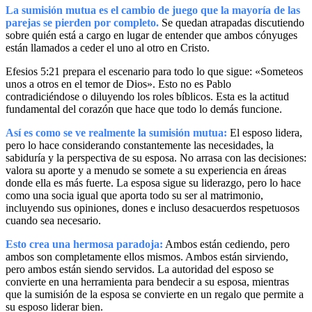
La sumisión mutua es el cambio de juego que la mayoría de las
parejas se pierden por completo.
Se quedan atrapadas discutiendo
sobre quién está a cargo en lugar de entender que ambos cónyuges
están llamados a ceder el uno al otro en Cristo.
Efesios 5:21 prepara el escenario para todo lo que sigue: «Someteos
unos a otros en el temor de Dios». Esto no es Pablo
contradiciéndose o diluyendo los roles bíblicos. Esta es la actitud
fundamental del corazón que hace que todo lo demás funcione.
Así es como se ve realmente la sumisión mutua:
El esposo lidera,
pero lo hace considerando constantemente las necesidades, la
sabiduría y la perspectiva de su esposa. No arrasa con las decisiones:
valora su aporte y a menudo se somete a su experiencia en áreas
donde ella es más fuerte. La esposa sigue su liderazgo, pero lo hace
como una socia igual que aporta todo su ser al matrimonio,
incluyendo sus opiniones, dones e incluso desacuerdos respetuosos
cuando sea necesario.
Esto crea una hermosa paradoja:
Ambos están cediendo, pero
ambos son completamente ellos mismos. Ambos están sirviendo,
pero ambos están siendo servidos. La autoridad del esposo se
convierte en una herramienta para bendecir a su esposa, mientras
que la sumisión de la esposa se convierte en un regalo que permite a
su esposo liderar bien.