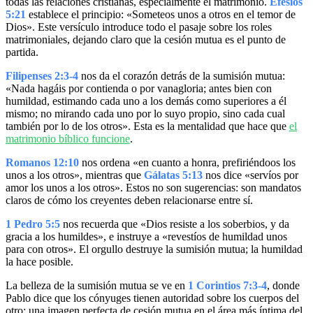
todas las relaciones cristianas, especialmente el matrimonio.
Efesios
5:21
establece el principio: «Someteos unos a otros en el temor de
Dios». Este versículo introduce todo el pasaje sobre los roles
matrimoniales, dejando claro que la cesión mutua es el punto de
partida.
Filipenses 2:3-4
nos da el corazón detrás de la sumisión mutua:
«Nada hagáis por contienda o por vanagloria; antes bien con
humildad, estimando cada uno a los demás como superiores a él
mismo; no mirando cada uno por lo suyo propio, sino cada cual
también por lo de los otros». Esta es la mentalidad que hace que
el
matrimonio bíblico funcione
.
Romanos 12:10
nos ordena «en cuanto a honra, prefiriéndoos los
unos a los otros», mientras que
Gálatas 5:13
nos dice «servíos por
amor los unos a los otros». Estos no son sugerencias: son mandatos
claros de cómo los creyentes deben relacionarse entre sí.
1 Pedro 5:5
nos recuerda que «Dios resiste a los soberbios, y da
gracia a los humildes», e instruye a «revestíos de humildad unos
para con otros». El orgullo destruye la sumisión mutua; la humildad
la hace posible.
La belleza de la sumisión mutua se ve en
1 Corintios 7:3-4
, donde
Pablo dice que los cónyuges tienen autoridad sobre los cuerpos del
otro: una imagen perfecta de cesión mutua en el área más íntima del