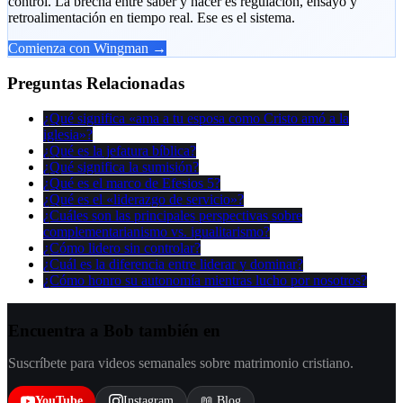
control. La brecha entre saber y hacer es regulación, ensayo y
retroalimentación en tiempo real. Ese es el sistema.
Comienza con Wingman →
Preguntas Relacionadas
¿Qué significa «ama a tu esposa como Cristo amó a la
iglesia»?
¿Qué es la jefatura bíblica?
¿Qué significa la sumisión?
¿Qué es el marco de Efesios 5?
¿Qué es el «liderazgo de servicio»?
¿Cuáles son las principales perspectivas sobre
complementarianismo vs. igualitarismo?
¿Cómo lidero sin controlar?
¿Cuál es la diferencia entre liderar y dominar?
¿Cómo honro su autonomía mientras lucho por nosotros?
Encuentra a Bob también en
Suscríbete para videos semanales sobre matrimonio cristiano.
YouTube
Instagram
📖 Blog