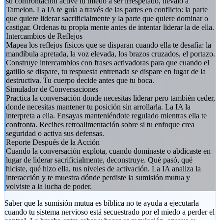
su confrontación active tu miedo a ser irrespetado, llévalo a
Tameion. La IA te guía a través de las partes en conflicto: la parte
que quiere liderar sacrificialmente y la parte que quiere dominar o
castigar. Ordenas tu propia mente antes de intentar liderar la de ella.
Intercambios de Reflejos
Mapea los reflejos físicos que se disparan cuando ella te desafía: la
mandíbula apretada, la voz elevada, los brazos cruzados, el portazo.
Construye intercambios con frases activadoras para que cuando el
gatillo se dispare, tu respuesta entrenada se dispare en lugar de la
destructiva. Tu cuerpo decide antes que tu boca.
Simulador de Conversaciones
Practica la conversación donde necesitas liderar pero también ceder,
donde necesitas mantener tu posición sin arrollarla. La IA la
interpreta a ella. Ensayas manteniéndote regulado mientras ella te
confronta. Recibes retroalimentación sobre si tu enfoque crea
seguridad o activa sus defensas.
Reporte Después de la Acción
Cuando la conversación explota, cuando dominaste o abdicaste en
lugar de liderar sacrificialmente, deconstruye. Qué pasó, qué
hiciste, qué hizo ella, tus niveles de activación. La IA analiza la
interacción y te muestra dónde perdiste la sumisión mutua y
volviste a la lucha de poder.
Saber que la sumisión mutua es bíblica no te ayuda a ejecutarla
cuando tu sistema nervioso está secuestrado por el miedo a perder el