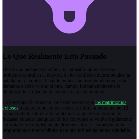
Lo Que Realmente Está Pasando
Desde una perspectiva clínica, la sumisión mutua aborda el
problema central en la mayoría de los conflictos matrimoniales: la
batalla por el control. Cuando ambos socios entienden que están
llamados a ceder el uno al otro, cambia fundamentalmente la
dinámica de la relación de adversarial a colaborativa.
La investigación muestra consistentemente que
los matrimonios
exitosos
requieren que ambos socios se influyan mutuamente. El
trabajo del Dr. John Gottman demuestra que los matrimonios
fracasan cuando cualquiera de los cónyuges se vuelve rígidamente
controlador o completamente desconectado. La sumisión mutua
proporciona el marco bíblico para una influencia mutua saludable.