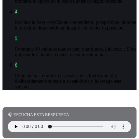
buscarás el aporte de tu esposa antes de seguir adelante
4
Practica la frase «Ayúdame a entender tu perspectiva» durante
tu próximo desacuerdo en lugar de defender tu posición
5
Programa 15 minutos diarios para orar juntos, pidiendo a Dios
que ayude a ambos a crecer en sumisión mutua
6
Elige un área donde tu esposa es más fuerte que tú y
deliberadamente somete a su sabiduría y liderazgo esta
semana
🎧 ESCUCHA ESTA RESPUESTA