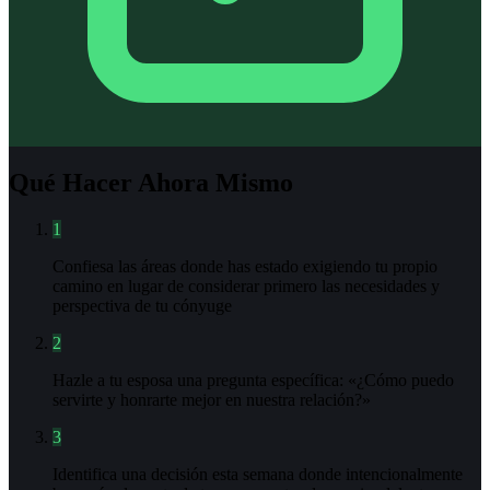
Qué Hacer Ahora Mismo
1
Confiesa las áreas donde has estado exigiendo tu propio
camino en lugar de considerar primero las necesidades y
perspectiva de tu cónyuge
2
Hazle a tu esposa una pregunta específica: «¿Cómo puedo
servirte y honrarte mejor en nuestra relación?»
3
Identifica una decisión esta semana donde intencionalmente