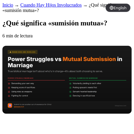
Inicio
→
Cuando Hay Hijos Involucrados
→
¿Qué significa
English
«sumisión mutua»?
¿Qué significa «sumisión mutua»?
6 min de lectura
Copy