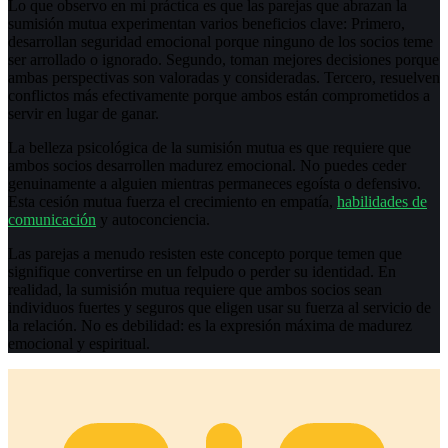
Lo que observo en mi práctica es que las parejas que abrazan la
sumisión mutua experimentan varios beneficios clave: Primero,
desarrollan seguridad emocional porque ninguno de los socios teme
ser arrollado o ignorado. Segundo, toman mejores decisiones porque
ambas perspectivas son valoradas y consideradas. Tercero, resuelven
conflictos más efectivamente porque ambos están comprometidos a
servir en lugar de ganar.
La belleza psicológica de la sumisión mutua es que requiere que
ambos socios desarrollen madurez emocional. No puedes ceder
genuinamente a alguien mientras permaneces egoísta o defensivo.
Esta cesión mutua fuerza el crecimiento en empatía,
habilidades de
comunicación
y autoconciencia.
Las parejas a menudo resisten este concepto porque temen que
signifique convertirse en un felpudo o perder su identidad. En
realidad, la sumisión mutua requiere que ambos socios sean
individuos fuertes y seguros que eligen usar su fuerza al servicio de
la relación. No es debilidad: es la expresión máxima de madurez
emocional y espiritual.