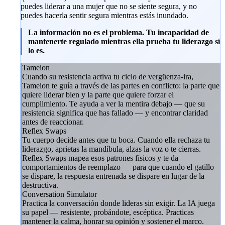
puedes liderar a una mujer que no se siente segura, y no
puedes hacerla sentir segura mientras estás inundado.
La información no es el problema. Tu incapacidad de
mantenerte regulado mientras ella prueba tu liderazgo sí
lo es.
Tameion
Cuando su resistencia activa tu ciclo de vergüenza-ira,
Tameion te guía a través de las partes en conflicto: la parte que
quiere liderar bien y la parte que quiere forzar el
cumplimiento. Te ayuda a ver la mentira debajo — que su
resistencia significa que has fallado — y encontrar claridad
antes de reaccionar.
Reflex Swaps
Tu cuerpo decide antes que tu boca. Cuando ella rechaza tu
liderazgo, aprietas la mandíbula, alzas la voz o te cierras.
Reflex Swaps mapea esos patrones físicos y te da
comportamientos de reemplazo — para que cuando el gatillo
se dispare, la respuesta entrenada se dispare en lugar de la
destructiva.
Conversation Simulator
Practica la conversación donde lideras sin exigir. La IA juega
su papel — resistente, probándote, escéptica. Practicas
mantener la calma, honrar su opinión y sostener el marco.