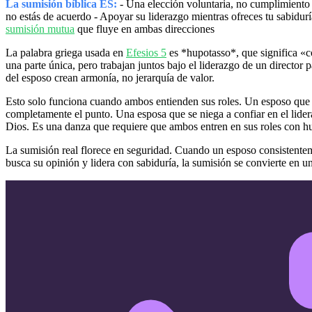
La sumisión bíblica ES:
- Una elección voluntaria, no cumplimiento 
no estás de acuerdo - Apoyar su liderazgo mientras ofreces tu sabiduría
sumisión mutua
que fluye en ambas direcciones
La palabra griega usada en
Efesios 5
es *hupotasso*, que significa «
una parte única, pero trabajan juntos bajo el liderazgo de un director 
del esposo crean armonía, no jerarquía de valor.
Esto solo funciona cuando ambos entienden sus roles. Un esposo que 
completamente el punto. Una esposa que se niega a confiar en el lide
Dios. Es una danza que requiere que ambos entren en sus roles con h
La sumisión real florece en seguridad. Cuando un esposo consistente
busca su opinión y lidera con sabiduría, la sumisión se convierte en u