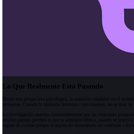
Lo Que Realmente Está Pasando
Desde una perspectiva psicológica, la sumisión saludable en el matrim
prósperas. Cuando la sumisión funciona correctamente, no se trata de
La investigación muestra consistentemente que las relaciones prospe
muchas parejas pierden es que la sumisión bíblica, cuando se practica
segura de confiar porque el esposo ha demostrado ser confiable a travé