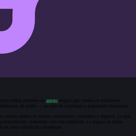
onio refleja patrones de
apego
seguro que vemos en relaciones
 dinámicas de poder — se trata de confianza y seguridad emocional.
ran cuando ambos se sienten escuchados, valorados y seguros. Lo que
 correctamente, realmente crea este ambiente. La esposa se siente
s de amor sacrificial consistente.