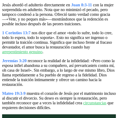
Jesús abordó el adulterio directamente en
Juan 8:3-11
con la mujer
sorprendida en adulterio. Nota que no minimizó el pecado, pero
tampoco condenó a la persona. Ofreció tanto verdad como gracia
—«Vete, y no peques más»—mostrándonos que la redención es
posible incluso después de las peores traiciones.
1 Corintios 13:7
nos dice que el amor «todo lo sufre, todo lo cree,
todo lo espera, todo lo soporta». Esto no significa ser ingenuo o
permitir la traición continua. Significa que incluso frente al fracaso
devastador, el amor busca la restauración cuando hay
arrepentimiento genuino
.
Jeremías 3:20
reconoce la realidad de la infidelidad: «Pero como la
esposa infiel abandona a su compañero, así prevaricasteis contra mí,
oh casa de Israel». Sin embargo, a lo largo de ese mismo libro, Dios
llama repetidamente a Su pueblo de regreso a la fidelidad. Dios
entiende la traición íntimamente y ofrece un camino hacia la
restauración.
Mateo 19:3-9
muestra el corazón de Jesús por el matrimonio incluso
al discutir el divorcio. Su deseo es siempre la restauración, pero
también reconoce que a veces la infidelidad crea
circunstancias
que
requieren decisiones difíciles.