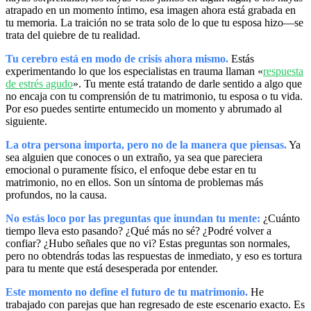
atrapado en un momento íntimo, esa imagen ahora está grabada en
tu memoria. La traición no se trata solo de lo que tu esposa hizo—se
trata del quiebre de tu realidad.
Tu cerebro está en modo de crisis ahora mismo.
Estás
experimentando lo que los especialistas en trauma llaman «
respuesta
de estrés agudo
». Tu mente está tratando de darle sentido a algo que
no encaja con tu comprensión de tu matrimonio, tu esposa o tu vida.
Por eso puedes sentirte entumecido un momento y abrumado al
siguiente.
La otra persona importa, pero no de la manera que piensas.
Ya
sea alguien que conoces o un extraño, ya sea que pareciera
emocional o puramente físico, el enfoque debe estar en tu
matrimonio, no en ellos. Son un síntoma de problemas más
profundos, no la causa.
No estás loco por las preguntas que inundan tu mente:
¿Cuánto
tiempo lleva esto pasando? ¿Qué más no sé? ¿Podré volver a
confiar? ¿Hubo señales que no vi? Estas preguntas son normales,
pero no obtendrás todas las respuestas de inmediato, y eso es tortura
para tu mente que está desesperada por entender.
Este momento no define el futuro de tu matrimonio.
He
trabajado con parejas que han regresado de este escenario exacto. Es