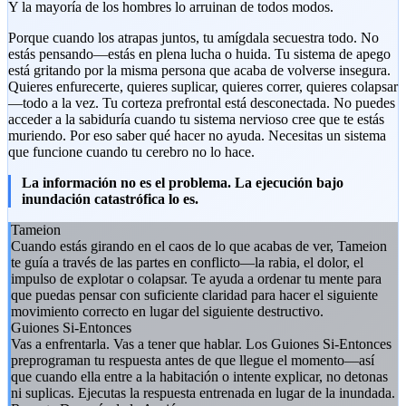
Y la mayoría de los hombres lo arruinan de todos modos.
Porque cuando los atrapas juntos, tu amígdala secuestra todo. No
estás pensando—estás en plena lucha o huida. Tu sistema de apego
está gritando por la misma persona que acaba de volverse insegura.
Quieres enfurecerte, quieres suplicar, quieres correr, quieres colapsar
—todo a la vez. Tu corteza prefrontal está desconectada. No puedes
acceder a la sabiduría cuando tu sistema nervioso cree que te estás
muriendo. Por eso saber qué hacer no ayuda. Necesitas un sistema
que funcione cuando tu cerebro no lo hace.
La información no es el problema. La ejecución bajo
inundación catastrófica lo es.
Tameion
Cuando estás girando en el caos de lo que acabas de ver, Tameion
te guía a través de las partes en conflicto—la rabia, el dolor, el
impulso de explotar o colapsar. Te ayuda a ordenar tu mente para
que puedas pensar con suficiente claridad para hacer el siguiente
movimiento correcto en lugar del siguiente destructivo.
Guiones Si-Entonces
Vas a enfrentarla. Vas a tener que hablar. Los Guiones Si-Entonces
preprograman tu respuesta antes de que llegue el momento—así
que cuando ella entre a la habitación o intente explicar, no detonas
ni suplicas. Ejecutas la respuesta entrenada en lugar de la inundada.