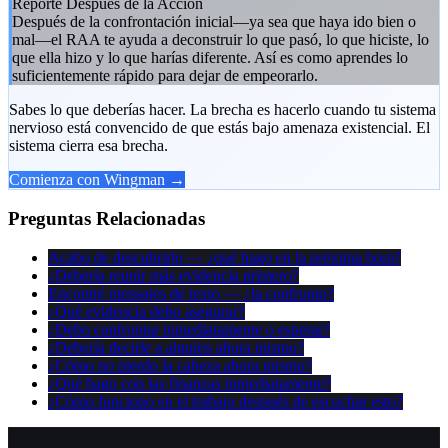
Reporte Después de la Acción
Después de la confrontación inicial—ya sea que haya ido bien o
mal—el RAA te ayuda a deconstruir lo que pasó, lo que hiciste, lo
que ella hizo y lo que harías diferente. Así es como aprendes lo
suficientemente rápido para dejar de empeorarlo.
Sabes lo que deberías hacer. La brecha es hacerlo cuando tu sistema
nervioso está convencido de que estás bajo amenaza existencial. El
sistema cierra esa brecha.
Comienza con Wingman →
Preguntas Relacionadas
Acabo de descubrirlo — ¿qué hago en la próxima hora?
¿Debería reunir más evidencia primero?
Encontré mensajes de texto — ¿la confronto?
¿Qué evidencia debo asegurar?
¿Debo confrontar inmediatamente o esperar?
¿Debería decirle a alguien ahora mismo?
¿Cómo no pierdo la cabeza ahora mismo?
¿Qué hago con las finanzas inmediatamente?
¿Cómo funciono en el trabajo después de escuchar esto?