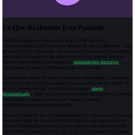
Lo Que Realmente Está Pasando
Cuando atrapas a tu esposa en el acto de traición, estás
experimentando lo que llamamos «trauma de descubrimiento». Esto
no es solo dolor emocional—es un evento genuinamente traumático
que activa las respuestas de supervivencia de tu sistema nervioso.
Puedes experimentar hipervigilancia,
pensamientos intrusivos
,
alteraciones del sueño y dificultad para concentrarte.
Tu sistema de apego ha sido severamente interrumpido. La persona
que debería ser tu refugio seguro se ha convertido en una fuente de
peligro, creando lo que los psicólogos llaman «
apego
desorganizado
». Esto explica por qué puedes encontrarte queriendo
correr hacia tu esposa en busca de consuelo mientras
simultáneamente quieres huir de ella.
Es crucial entender que el comportamiento de aventura de tu esposa
a menudo surge de la compartimentalización—un mecanismo de
defensa psicológico donde ha creado espacios mentales separados
para diferentes aspectos de su vida. Esto no excusa sus decisiones,