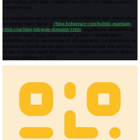
pero explica cómo pudo mantener una doble vida mientras parecía
normal en casa.
La recuperación del descubrimiento de infidelidad típicamente sigue
un patrón: shock inicial y
//blog.bobgerace.com/holistic-marriage-
crisis-coaching-integrate-domains/:crisis
, seguido por un período de
caos emocional, luego estabilización gradual a medida que se
desarrollan nuevos mecanismos de afrontamiento. La mayoría de las
personas se benefician del apoyo profesional durante este proceso,
ya que el trauma puede desencadenar depresión, ansiedad e incluso
síntomas similares al TEPT.