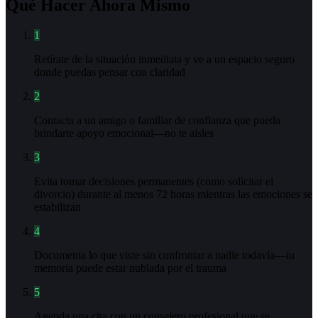
Qué Hacer Ahora Mismo
1
Retírate de la situación inmediata y ve a un espacio seguro
donde puedas pensar con claridad
2
Contacta a un amigo o familiar de confianza que pueda
brindarte apoyo emocional—no te aísles
3
Evita tomar decisiones permanentes (como solicitar el
divorcio) durante al menos 72 horas mientras las emociones se
estabilizan
4
Documenta lo que viste sin confrontar a nadie todavía—tu
memoria puede estar nublada por el trauma
5
Agenda una cita con un consejero profesional que se