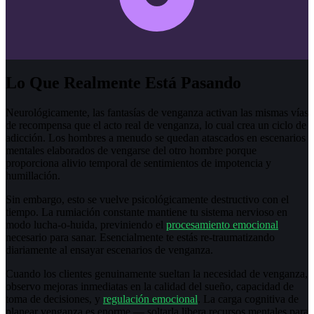
Lo Que Realmente Está Pasando
Neurológicamente, las fantasías de venganza activan las mismas vías
de recompensa que el acto real de venganza, lo cual crea un ciclo de
adicción. Los hombres a menudo se quedan atascados en escenarios
mentales elaborados de vengarse del otro hombre porque
proporciona alivio temporal de sentimientos de impotencia y
humillación.
Sin embargo, esto se vuelve psicológicamente destructivo con el
tiempo. La rumiación constante mantiene tu sistema nervioso en
modo lucha-o-huida, previniendo el
procesamiento emocional
necesario para sanar. Esencialmente te estás re-traumatizando
diariamente al ensayar escenarios de venganza.
Cuando los clientes genuinamente sueltan la necesidad de venganza,
observo mejoras inmediatas en la calidad del sueño, capacidad de
toma de decisiones, y
regulación emocional
. La carga cognitiva de
planear venganza es enorme — soltarla libera recursos mentales para