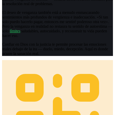
la resolución real de problemas.
El deseo de venganza también está a menudo enmascarando
sentimientos más profundos de vergüenza e inadecuación. «Si tan
solo puedo hacerlo pagar, entonces me sentiré poderoso otra vez».
Pero la venganza en realidad no restaura tu sentido de autoestima —
solo
límites
saludables, autocuidado, y reconstruir tu vida pueden
hacer eso.
Confiar en Dios con la justicia te permite procesar las emociones
reales debajo de la ira — duelo, miedo, decepción. Aquí es donde
ocurre la sanación real.