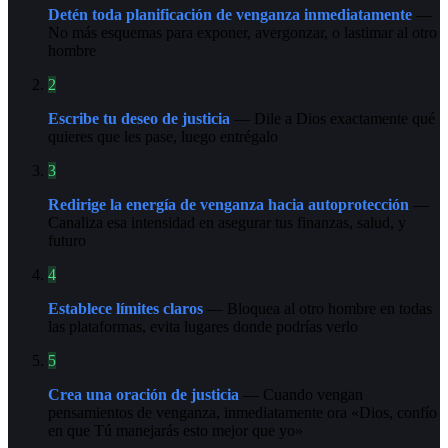
Detén toda planificación de venganza inmediatamente
—
No más esquemas para exponer, avergonzar, o lastimar al otro
hombre
2
Escribe tu deseo de justicia
— Dile a Dios exactamente qué
quieres que les pase, luego entrégalo
3
Redirige la energía de venganza hacia autoprotección
—
Canaliza esa intensidad en asegurar tus finanzas, salud, y
futuro
4
Establece límites claros
— Bloquea al otro hombre en todas
las plataformas, evita lugares donde podrías verlo
5
Crea una oración de justicia
— Cuando vengan
pensamientos de venganza, inmediatamente ora «Dios, confío
en que Tú manejarás esto mejor que yo»