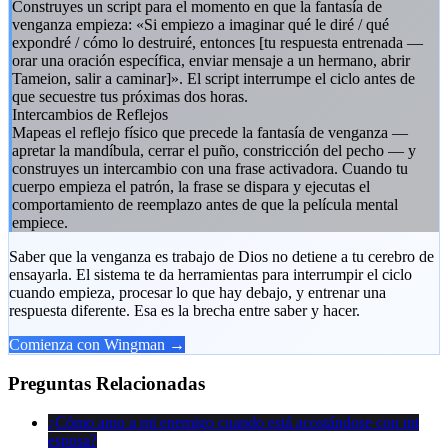
Construyes un script para el momento en que la fantasía de
venganza empieza: «Si empiezo a imaginar qué le diré / qué
expondré / cómo lo destruiré, entonces [tu respuesta entrenada —
orar una oración específica, enviar mensaje a un hermano, abrir
Tameion, salir a caminar]». El script interrumpe el ciclo antes de
que secuestre tus próximas dos horas.
Intercambios de Reflejos
Mapeas el reflejo físico que precede la fantasía de venganza —
apretar la mandíbula, cerrar el puño, constricción del pecho — y
construyes un intercambio con una frase activadora. Cuando tu
cuerpo empieza el patrón, la frase se dispara y ejecutas el
comportamiento de reemplazo antes de que la película mental
empiece.
Saber que la venganza es trabajo de Dios no detiene a tu cerebro de
ensayarla. El sistema te da herramientas para interrumpir el ciclo
cuando empieza, procesar lo que hay debajo, y entrenar una
respuesta diferente. Esa es la brecha entre saber y hacer.
Comienza con Wingman →
Preguntas Relacionadas
¿Cómo amo a mi enemigo cuando está acostándose con mi
esposa?