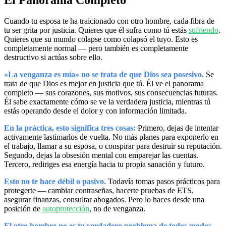
Cuando tu esposa te ha traicionado con otro hombre, cada fibra de
tu ser grita por justicia. Quieres que él sufra como tú estás
sufriendo
.
Quieres que su mundo colapse como colapsó el tuyo. Esto es
completamente normal — pero también es completamente
destructivo si actúas sobre ello.
«La venganza es mía» no se trata de que Dios sea posesivo.
Se
trata de que Dios es mejor en justicia que tú. Él ve el panorama
completo — sus corazones, sus motivos, sus consecuencias futuras.
Él sabe exactamente cómo se ve la verdadera justicia, mientras tú
estás operando desde el dolor y con información limitada.
En la práctica, esto significa tres cosas:
Primero, dejas de intentar
activamente lastimarlos de vuelta. No más planes para exponerlo en
el trabajo, llamar a su esposa, o conspirar para destruir su reputación.
Segundo, dejas la obsesión mental con emparejar las cuentas.
Tercero, rediriges esa energía hacia tu propia sanación y futuro.
Esto no te hace débil o pasivo.
Todavía tomas pasos prácticos para
protegerte — cambiar contraseñas, hacerte pruebas de ETS,
asegurar finanzas, consultar abogados. Pero lo haces desde una
posición de
autoprotección
, no de venganza.
El otro hombre no es tu verdadero problema de todos modos.