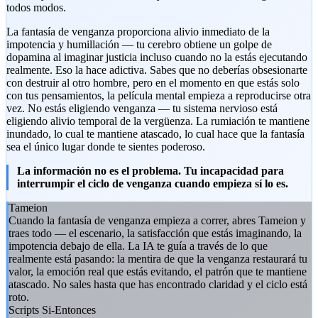
todos modos.
La fantasía de venganza proporciona alivio inmediato de la
impotencia y humillación — tu cerebro obtiene un golpe de
dopamina al imaginar justicia incluso cuando no la estás ejecutando
realmente. Eso la hace adictiva. Sabes que no deberías obsesionarte
con destruir al otro hombre, pero en el momento en que estás solo
con tus pensamientos, la película mental empieza a reproducirse otra
vez. No estás eligiendo venganza — tu sistema nervioso está
eligiendo alivio temporal de la vergüenza. La rumiación te mantiene
inundado, lo cual te mantiene atascado, lo cual hace que la fantasía
sea el único lugar donde te sientes poderoso.
La información no es el problema. Tu incapacidad para
interrumpir el ciclo de venganza cuando empieza sí lo es.
Tameion
Cuando la fantasía de venganza empieza a correr, abres Tameion y
traes todo — el escenario, la satisfacción que estás imaginando, la
impotencia debajo de ella. La IA te guía a través de lo que
realmente está pasando: la mentira de que la venganza restaurará tu
valor, la emoción real que estás evitando, el patrón que te mantiene
atascado. No sales hasta que has encontrado claridad y el ciclo está
roto.
Scripts Si-Entonces