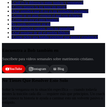
¿Cuál es la diferencia entre justicia y venganza?
¿Cómo manejo la ira justa sin pecar?
¿Qué significa que él no es mi verdadero enemigo?
¿Cómo se ve aquí «vencer el mal con el bien»?
¿Cómo oro por el otro hombre?
No puedo controlar mi ira
¿Qué significa «airaos, pero no pequéis»?
¿Qué requiere de mí el perdón bíblico?
¿Cómo peleo una batalla espiritual que parece romántica?
Encuentra a Bob también en
Suscríbete para videos semanales sobre matrimonio cristiano.
YouTube
Instagram
📖 Blog
No Tienes Que Resolver Esto Solo
Soltar la venganza en tu situación específica — cuando todavía
sientes la traición cada día — requiere más que principios. Un coach
que conoce tu historia te ayuda a caminar esto sin volverte pasivo o
estúpido.