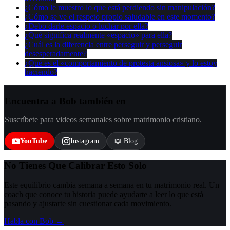
¿Cómo le muestro lo que está perdiendo sin manipulación?
¿Cómo se ve el respeto propio saludable en este momento?
¿Debo darle espacio o luchar por ella?
¿Qué significa realmente «espacio» para ella?
¿Cuál es la diferencia entre perseguir y perseguir
desesperadamente?
¿Qué es el «comportamiento de protesta ansiosa» y lo estoy
haciendo?
Encuentra a Bob también en
Suscríbete para videos semanales sobre matrimonio cristiano.
YouTube
Instagram
📖 Blog
No Tienes Que Calibrar Esto Solo
Este equilibrio cambia semana a semana en tu matrimonio real. Un
coach que conoce tu historia puede ayudarte a leer lo que está
pasando y ajustarte sin cuestionar cada movimiento.
Habla con Bob →