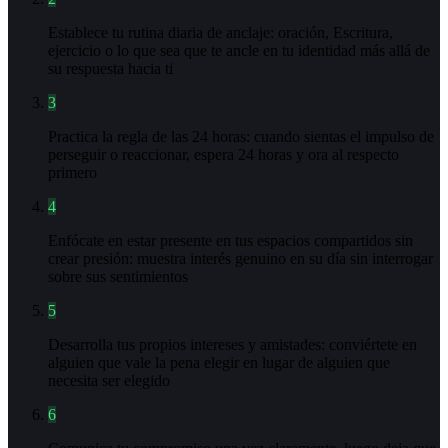
Establece tu rutina diaria de anclaje: oración, Escritura,
ejercicio o lo que sea que te ancle en tu identidad más allá de
su respuesta hacia ti
3
Practica la regla de las 24 horas: cuando sientas el impulso de
perseguir o reaccionar, espera 24 horas y ora al respecto
primero
4
Enfócate en estar presente en tus espacios compartidos sin
crear presión: muestra interés genuino en su día sin interrogar
sobre sus sentimientos
5
Desarrolla tus propios intereses y amistades: conviértete en
alguien que vale la pena elegir en lugar de alguien que
necesita ser elegido
6