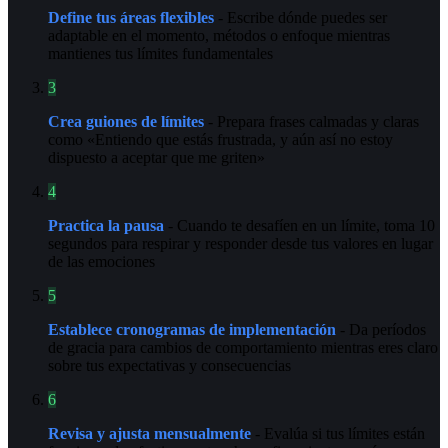
Define tus áreas flexibles
- Escribe dónde puedes ser
adaptable en el momento, métodos o enfoque mientras
mantienes tus límites fundamentales
3
Crea guiones de límites
- Prepara frases calmadas y claras
como «Entiendo que estás frustrada, y aún así no estoy
dispuesto a aceptar que me griten»
4
Practica la pausa
- Cuando te desafíen en un límite, toma 10
segundos para respirar y responder desde tus valores en lugar
de las emociones
5
Establece cronogramas de implementación
- Da períodos
de gracia para cambios de comportamiento mientras eres claro
sobre tus expectativas y consecuencias
6
Revisa y ajusta mensualmente
- Evalúa si tus límites están