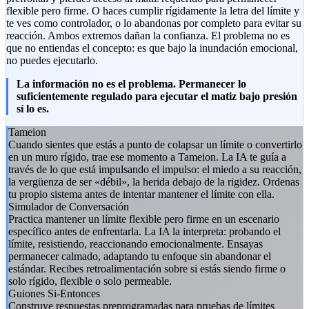
flexible pero firme. O haces cumplir rígidamente la letra del límite y
te ves como controlador, o lo abandonas por completo para evitar su
reacción. Ambos extremos dañan la confianza. El problema no es
que no entiendas el concepto: es que bajo la inundación emocional,
no puedes ejecutarlo.
La información no es el problema. Permanecer lo
suficientemente regulado para ejecutar el matiz bajo presión
sí lo es.
Tameion
Cuando sientes que estás a punto de colapsar un límite o convertirlo
en un muro rígido, trae ese momento a Tameion. La IA te guía a
través de lo que está impulsando el impulso: el miedo a su reacción,
la vergüenza de ser «débil», la herida debajo de la rigidez. Ordenas
tu propio sistema antes de intentar mantener el límite con ella.
Simulador de Conversación
Practica mantener un límite flexible pero firme en un escenario
específico antes de enfrentarla. La IA la interpreta: probando el
límite, resistiendo, reaccionando emocionalmente. Ensayas
permanecer calmado, adaptando tu enfoque sin abandonar el
estándar. Recibes retroalimentación sobre si estás siendo firme o
solo rígido, flexible o solo permeable.
Guiones Si-Entonces
Construye respuestas preprogramadas para pruebas de límites