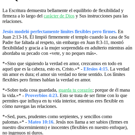
La Escritura demuestra bellamente el equilibrio de flexibilidad y
firmeza a lo largo del
carácter de Dios
y Sus instrucciones para las
relaciones.
Jesús modeló perfectamente límites flexibles pero firmes.
En
Juan 2:13-16, Él limpió firmemente el templo cuando la casa de Su
Padre fue faltada al respeto, sin embargo en Juan 8:3-11, mostró
flexibilidad y gracia a la mujer sorprendida en adulterio mientras aún
abordaba su pecado con «vete, y no peques más».
*«Sino que siguiendo la verdad en amor, crezcamos en todo en
aquel que es la cabeza, esto es, Cristo.»* -
Efesios 4:15
. La verdad
sin amor es dura; el amor sin verdad no tiene sentido. Los límites
flexibles pero firmes hablan la verdad en amor.
*«Sobre toda cosa guardada,
guarda tu corazón
; porque de él mana
la vida.»* -
Proverbios 4:23
. Esto se trata de ser firme con lo que
permites que influya en tu vida interior, mientras eres flexible en
cómo navegas las relaciones.
*«Sed, pues, prudentes como serpientes, y sencillos como
palomas.»* -
Mateo 10:16
. Jesús nos llama a ser sabios (firmes en
nuestro discernimiento) e inocentes (flexibles en nuestro enfoque),
no ingenuos ni duros.