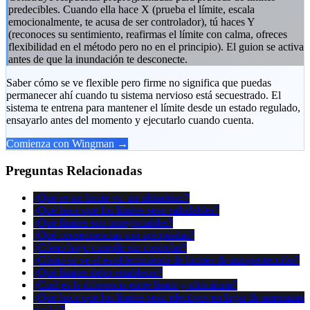
predecibles. Cuando ella hace X (prueba el límite, escala
emocionalmente, te acusa de ser controlador), tú haces Y
(reconoces su sentimiento, reafirmas el límite con calma, ofreces
flexibilidad en el método pero no en el principio). El guion se activa
antes de que la inundación te desconecte.
Saber cómo se ve flexible pero firme no significa que puedas
permanecer ahí cuando tu sistema nervioso está secuestrado. El
sistema te entrena para mantener el límite desde un estado regulado,
ensayarlo antes del momento y ejecutarlo cuando cuenta.
Comienza con Wingman →
Preguntas Relacionadas
¿Qué es un límite vs. un ultimátum?
¿Qué hace que los límites sean saludables?
¿Qué límites son innegociables?
¿Qué consecuencias son apropiadas?
¿Cómo hago cumplir sin controlar?
¿Cómo se ve el establecimiento de límites de autoprotección?
¿Qué límites debo establecer?
¿Cuál es la diferencia entre límite y ultimátum?
¿Qué hace que los límites sean efectivos en lugar de amenazas
vacías?