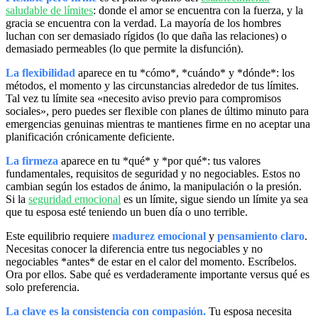
saludable de límites
: donde el amor se encuentra con la fuerza, y la
gracia se encuentra con la verdad. La mayoría de los hombres
luchan con ser demasiado rígidos (lo que daña las relaciones) o
demasiado permeables (lo que permite la disfunción).
La flexibilidad
aparece en tu *cómo*, *cuándo* y *dónde*: los
métodos, el momento y las circunstancias alrededor de tus límites.
Tal vez tu límite sea «necesito aviso previo para compromisos
sociales», pero puedes ser flexible con planes de último minuto para
emergencias genuinas mientras te mantienes firme en no aceptar una
planificación crónicamente deficiente.
La firmeza
aparece en tu *qué* y *por qué*: tus valores
fundamentales, requisitos de seguridad y no negociables. Estos no
cambian según los estados de ánimo, la manipulación o la presión.
Si la
seguridad emocional
es un límite, sigue siendo un límite ya sea
que tu esposa esté teniendo un buen día o uno terrible.
Este equilibrio requiere
madurez emocional
y
pensamiento claro
.
Necesitas conocer la diferencia entre tus negociables y no
negociables *antes* de estar en el calor del momento. Escríbelos.
Ora por ellos. Sabe qué es verdaderamente importante versus qué es
solo preferencia.
La clave es la consistencia con compasión.
Tu esposa necesita