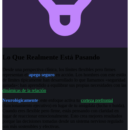
Lo Que Realmente Está Pasando
Desde una perspectiva clínica, los límites flexibles pero firmes
representan el
apego seguro
en acción. Los hombres con este estilo
de límites típicamente han desarrollado lo que llamamos «seguridad
ganada»: han aprendido a equilibrar sus propias necesidades con las
dinámicas de la relación
.
Neurológicamente
, este enfoque activa tu
corteza prefrontal
(funcionamiento ejecutivo) en lugar de tu amígdala (lucha o huida).
Cuando eres flexible pero firme, estás pensando con claridad en
lugar de reaccionar emocionalmente. Esto crea mejores resultados
porque las decisiones tomadas desde un sistema nervioso regulado
son más sostenibles y efectivas.