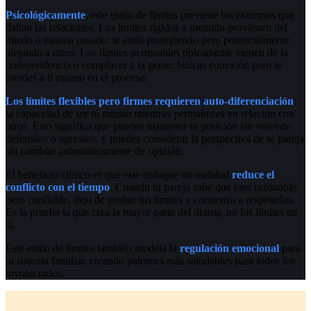
Psicológicamente
, este estilo de límites previene los extremos que
dañan las relaciones. Los límites rígidos a menudo provienen del
miedo o trauma pasado: te estás protegiendo pero potencialmente
alejando a otros. Los límites permeables típicamente vienen de la
codependencia o complacer a la gente: buscas conexión pero te
pierdes a ti mismo en el proceso.
Los límites flexibles pero firmes requieren auto-diferenciación
:
la capacidad de ser tú mismo mientras permaneces en relación con
otros. Esto significa que puedes mantener tu posición sin volverte
defensivo o agresivo, y puedes considerar la perspectiva de tu pareja
sin cambiar automáticamente de opinión.
El beneficio clínico es que este enfoque en realidad
reduce el
conflicto con el tiempo
. Cuando tu pareja sabe que eres razonable
pero confiable, deja de probar tus límites y comienza a respetarlos.
Es la prueba la que crea la mayor parte del drama, no los límites en
sí.
Este estilo de límites también modela la
regulación emocional
para
tu sistema familiar, creando patrones más saludables para todos los
involucrados.