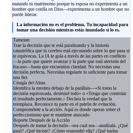
matando tu matrimonio porque tu esposa no experimenta a un
hombre que confía en Dios—experimenta a un hombre que no
puede liderar.
La información no es el problema. Tu incapacidad para
tomar una decisión mientras estás inundado sí lo es.
Tameion
Trae la decisión que te está paralizando y la historia
catastrófica que tu cerebro está ejecutando sobre lo que pasa si
te equivocas. La IA te guía a través de las partes en conflicto
—la parte que quiere avanzar y la parte que está aterrada del
fracaso—hasta que encuentras claridad. No necesitas una
decisión perfecta. Necesitas regularte lo suficiente para tomar
una fiel.
Cirugía del Alma
Identifica la mentira debajo de la parálisis—«Si tomo la
decisión equivocada, destruiré todo» o «Tengo que controlar
el resultado perfectamente.» Declara la verdad que la
reemplaza. Reconoce tu parte en el patrón de evitación.
Comprométete a la acción. Aquí es donde operas sobre el
perfeccionismo que te mantiene atascado.
Reporte Después de la Acción
Después de tomar la decisión—sea cual sea—analízala. ¿Qué
pasó? ¿Qué hiciste? ¿Cómo respondió ella? ¿Qué harías