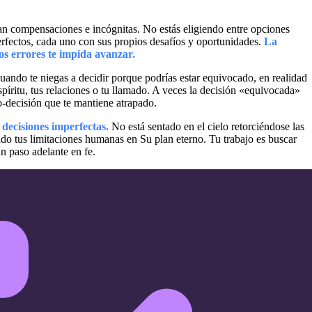
cran compensaciones e incógnitas. No estás eligiendo entre opciones
erfectos, cada uno con sus propios desafíos y oportunidades.
La
los errores te impida avanzar.
uando te niegas a decidir porque podrías estar equivocado, en realidad
spíritu, tus relaciones o tu llamado. A veces la decisión «equivocada»
o-decisión que te mantiene atrapado.
 decisiones imperfectas.
No está sentado en el cielo retorciéndose las
 tus limitaciones humanas en Su plan eterno. Tu trabajo es buscar
un paso adelante en fe.