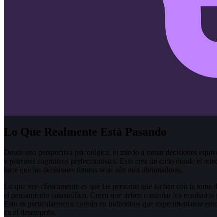
Lo Que Realmente Está Pasando
Desde una perspectiva psicológica, el miedo a tomar decisiones equ
y patrones cognitivos perfeccionistas. Esto crea un ciclo donde el mie
hace que las decisiones futuras sean aún más abrumadoras.
Lo que veo clínicamente es que las personas que luchan con la toma d
el pensamiento catastrófico. Creen que deben controlar los resultados 
Esto es particularmente común en individuos que experimentaron ento
en el desempeño.