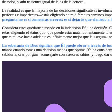
de todos, y aún te sientes igual de lejos de la certeza.
La realidad es que la mayoría de las decisiones significativas involu
perfectas e imperfectas—estás eligiendo entre diferentes caminos imp
pregunta no es si cometerás errores; es si dejarás que el miedo a 
Considera esto: quedarte atascado en la indecisión ES una decisión. C
estás eligiendo el status quo, que puede estar matando lentamente tu e
que te mueve hacia adelante es infinitamente mejor que la «segura» n
La soberanía de Dios significa que Él puede obrar a través de tus
manos cuando tomas una decisión menos que óptima. Ya ha considerado
sabiduría, orar por guía, aconsejarte con asesores sabios, y luego dar 