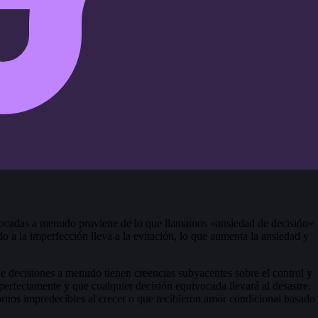
ivocadas a menudo proviene de lo que llamamos «ansiedad de decisión»
do a la imperfección lleva a la evitación, lo que aumenta la ansiedad y
e decisiones a menudo tienen creencias subyacentes sobre el control y
perfectamente y que cualquier decisión equivocada llevará al desastre.
rnos impredecibles al crecer o que recibieron amor condicional basado