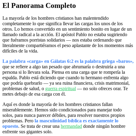
El Panorama Completo
La mayoría de los hombres cristianos han malentendido
completamente lo que significa llevar las cargas los unos de los
otros. Lo hemos convertido en un sentimiento bonito en lugar de un
llamado radical a la acción. El apóstol Pablo no estaba sugiriendo
que fuéramos porristas solidarios — nos estaba ordenando que
literalmente compartiéramos el peso aplastante de los momentos más
difíciles de la vida.
La palabra «carga» en Gálatas 6:2 es la palabra griega «baros»,
que se refiere a algo tan pesado que abrumaría o destruiría a una
persona si lo llevara sola. Piensa en una carga que te rompería la
espalda. Pablo está diciendo que cuando tu hermano enfrenta algo
que podría quebrarlo — ya sea ruina financiera, crisis matrimonial,
problemas de salud, o
guerra espiritual
— no solo ofreces orar. Te
metes debajo de esa carga con él.
Aquí es donde la mayoría de los hombres cristianos fallan
miserablemente. Hemos sido condicionados para manejar todo
solos, para nunca parecer débiles, para resolver nuestros propios
problemas. Pero
la masculinidad bíblica es exactamente lo
opuesto
. Se trata de crear una
hermandad
donde ningún hombre
enfrente sus gigantes solo.