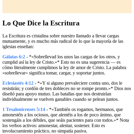
Lo Que Dice la Escritura
La Escritura es cristalina sobre nuestro llamado a llevar cargas
mutuamente, y es mucho más radical de lo que la mayoría de las
iglesias enseñan:
Gálatas 6:2
- *«Sobrellevad los unos las cargas de los otros, y
cumplid así la ley de Cristo.»* Esto no es una sugerencia — es
cómo literalmente cumplimos la ley de amor de Cristo. La palabra
«sobrellevar» significa tomar, cargar, y soportar juntos.
Eclesiastés 4:12
- *«Y si alguno prevaleciere contra uno, dos le
resistirán; y cordón de tres dobleces no se rompe pronto.»* Dios nos
diseñó para apoyo mutuo. Las batallas que nos destruirían
individualmente se vuelven ganables cuando se pelean juntos.
1 Tesalonicenses 5:14
- *«También os rogamos, hermanos, que
amonestéis a los ociosos, que alentéis a los de poco ánimo, que
sostengáis a los débiles, que seáis pacientes para con todos.»* Nota
los verbos activos: amonestar, alentar, sostener. Esto es
involucramiento práctico, no simpatía pasiva.