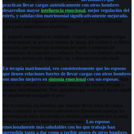
practican llevar cargas auténticamente con otros hombres
desarrollan mayor
inteligencia emocional
, mejor regulación del
estrés, y satisfacción matrimonial significativamente mejorada.
Aprenden a co-regularse emocionalmente, que es una habilidad
crítica para matrimonios saludables.
El impacto neurológico es profundo. Cuando compartimos cargas
auténticamente, se activa el sistema de apego del cerebro y se libera
oxitocina, que reduce las hormonas del estrés y aumenta los
sentimientos de conexión y confianza. Por eso los hombres aislados
a menudo luchan con depresión, ira, y desconexión relacional.
En terapia matrimonial, veo consistentemente que los esposos
que tienen relaciones fuertes de llevar cargas con otros hombres
son mucho mejores en
sintonía emocional
con sus esposas.
Han
practicado sentarse con emociones difíciles sin intentar arreglar o
escapar inmediatamente. Han aprendido que a veces el mayor regalo
es simplemente compartir el peso.
Por el contrario, los hombres que intentan llevar todas las cargas
solos a menudo se vuelven controladores (intentando manejar los
problemas de todos los demás) o retraídos (abrumados por el peso).
Ningún patrón sirve bien a los matrimonios.
Los esposos
emocionalmente más saludables con los que trabajo han
aprendido tanto a dar como a recibir apoyo de otros hombres,