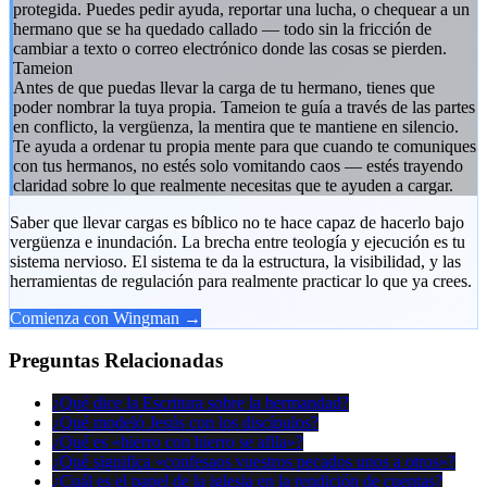
protegida. Puedes pedir ayuda, reportar una lucha, o chequear a un
hermano que se ha quedado callado — todo sin la fricción de
cambiar a texto o correo electrónico donde las cosas se pierden.
Tameion
Antes de que puedas llevar la carga de tu hermano, tienes que
poder nombrar la tuya propia. Tameion te guía a través de las partes
en conflicto, la vergüenza, la mentira que te mantiene en silencio.
Te ayuda a ordenar tu propia mente para que cuando te comuniques
con tus hermanos, no estés solo vomitando caos — estés trayendo
claridad sobre lo que realmente necesitas que te ayuden a cargar.
Saber que llevar cargas es bíblico no te hace capaz de hacerlo bajo
vergüenza e inundación. La brecha entre teología y ejecución es tu
sistema nervioso. El sistema te da la estructura, la visibilidad, y las
herramientas de regulación para realmente practicar lo que ya crees.
Comienza con Wingman →
Preguntas Relacionadas
¿Qué dice la Escritura sobre la hermandad?
¿Qué modeló Jesús con los discípulos?
¿Qué es «hierro con hierro se afila»?
¿Qué significa «confesaos vuestros pecados unos a otros»?
¿Cuál es el papel de la iglesia en la rendición de cuentas?