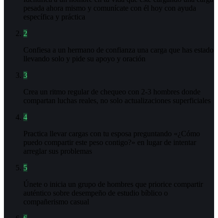
pesada ahora mismo y comunícate con él hoy con ayuda
específica y práctica
2
Confiesa a un hermano de confianza una carga que has estado
llevando solo y pide su apoyo y oración
3
Crea un ritmo regular de chequeo con 2-3 hombres donde
compartan luchas reales, no solo actualizaciones superficiales
4
Practica llevar cargas con tu esposa preguntando «¿Cómo
puedo compartir este peso contigo?» en lugar de intentar
arreglar sus problemas
5
Únete o inicia un grupo de hombres que priorice compartir
auténtico sobre desempeño de estudio bíblico o
compañerismo casual