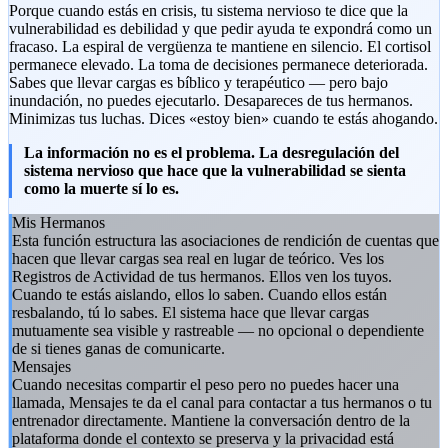
Porque cuando estás en crisis, tu sistema nervioso te dice que la
vulnerabilidad es debilidad y que pedir ayuda te expondrá como un
fracaso. La espiral de vergüenza te mantiene en silencio. El cortisol
permanece elevado. La toma de decisiones permanece deteriorada.
Sabes que llevar cargas es bíblico y terapéutico — pero bajo
inundación, no puedes ejecutarlo. Desapareces de tus hermanos.
Minimizas tus luchas. Dices «estoy bien» cuando te estás ahogando.
La información no es el problema. La desregulación del
sistema nervioso que hace que la vulnerabilidad se sienta
como la muerte sí lo es.
Mis Hermanos
Esta función estructura las asociaciones de rendición de cuentas que
hacen que llevar cargas sea real en lugar de teórico. Ves los
Registros de Actividad de tus hermanos. Ellos ven los tuyos.
Cuando te estás aislando, ellos lo saben. Cuando ellos están
resbalando, tú lo sabes. El sistema hace que llevar cargas
mutuamente sea visible y rastreable — no opcional o dependiente
de si tienes ganas de comunicarte.
Mensajes
Cuando necesitas compartir el peso pero no puedes hacer una
llamada, Mensajes te da el canal para contactar a tus hermanos o tu
entrenador directamente. Mantiene la conversación dentro de la
plataforma donde el contexto se preserva y la privacidad está