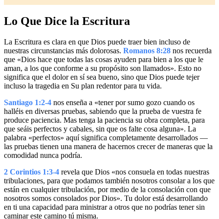
Lo Que Dice la Escritura
La Escritura es clara en que Dios puede traer bien incluso de
nuestras circunstancias más dolorosas.
Romanos 8:28
nos recuerda
que «Dios hace que todas las cosas ayuden para bien a los que le
aman, a los que conforme a su propósito son llamados». Esto no
significa que el dolor en sí sea bueno, sino que Dios puede tejer
incluso la tragedia en Su plan redentor para tu vida.
Santiago 1:2-4
nos enseña a «tener por sumo gozo cuando os
halléis en diversas pruebas, sabiendo que la prueba de vuestra fe
produce paciencia. Mas tenga la paciencia su obra completa, para
que seáis perfectos y cabales, sin que os falte cosa alguna». La
palabra «perfectos» aquí significa completamente desarrollados —
las pruebas tienen una manera de hacernos crecer de maneras que la
comodidad nunca podría.
2 Corintios 1:3-4
revela que Dios «nos consuela en todas nuestras
tribulaciones, para que podamos también nosotros consolar a los que
están en cualquier tribulación, por medio de la consolación con que
nosotros somos consolados por Dios». Tu dolor está desarrollando
en ti una capacidad para ministrar a otros que no podrías tener sin
caminar este camino tú misma.