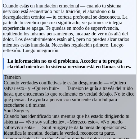
Cuando estás en inundación emocional — cuando tu sistema
nervioso está secuestrado por la traición, el abandono o la
desregulación crónica — tu corteza prefrontal se desconecta. La
parte de tu cerebro que crea significado, ve patrones e integra
experiencia se apaga. Te quedas en modo de supervivencia,
repitiendo los mismos pensamientos, incapaz de ver más allá del
dolor. Los descubrimientos están ahí, pero no puedes alcanzarlos
mientras estás inundada. Necesitas regulación primero. Luego
reflexión. Luego integración.
La información no es el problema. Acceder a tu propia
claridad mientras tu sistema nervioso está en llamas sí lo es.
Tameion
Cuando verdades conflictivas te están desgarrando — «Quiero
salvar esto» y «Quiero huir» — Tameion te guía a través del ruido
hasta que encuentras lo que realmente es verdad debajo. No te dice
qué pensar. Te ayuda a pensar con suficiente claridad para
escucharte a ti misma.
Soul Surgery
Cuando has identificado una mentira que ha estado dirigiendo tu
sistema — «No soy suficiente», «Merezco esto», «No puedo
sobrevivir sola» — Soul Surgery te da la mesa de operaciones:
identifica la mentira, declara la verdad, reconoce tu parte,
comprométete a la acción. Aquí es donde el dolor se convierte en