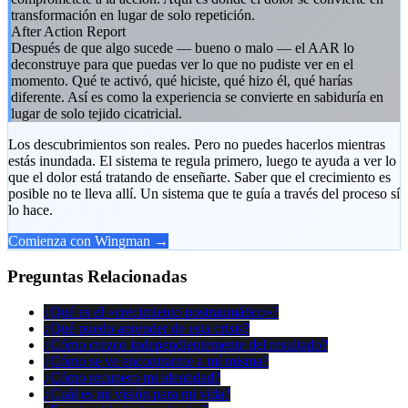
transformación en lugar de solo repetición.
After Action Report
Después de que algo sucede — bueno o malo — el AAR lo
deconstruye para que puedas ver lo que no pudiste ver en el
momento. Qué te activó, qué hiciste, qué hizo él, qué harías
diferente. Así es como la experiencia se convierte en sabiduría en
lugar de solo tejido cicatricial.
Los descubrimientos son reales. Pero no puedes hacerlos mientras
estás inundada. El sistema te regula primero, luego te ayuda a ver lo
que el dolor está tratando de enseñarte. Saber que el crecimiento es
posible no te lleva allí. Un sistema que te guía a través del proceso sí
lo hace.
Comienza con Wingman →
Preguntas Relacionadas
¿Qué es el «crecimiento postraumático»?
¿Qué puedo aprender de esta crisis?
¿Cómo crezco independientemente del resultado?
¿Cómo se ve encontrarme a mí misma?
¿Cómo recupero mi identidad?
¿Cuál es mi visión para mi vida?