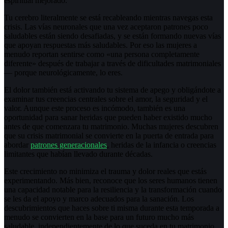
espiritual mejorado.
Tu cerebro literalmente se está recableando mientras navegas esta
crisis. Las vías neuronales que una vez aceptaron patrones poco
saludables están siendo desafiadas, y se están formando nuevas vías
que apoyan respuestas más saludables. Por eso las mujeres a
menudo reportan sentirse como «una persona completamente
diferente» después de trabajar a través de dificultades matrimoniales
— porque neurológicamente, lo eres.
El dolor también está activando tu sistema de apego y obligándote a
examinar tus creencias centrales sobre el amor, la seguridad y el
valor. Aunque este proceso es incómodo, también es una
oportunidad para sanar heridas que pueden haber existido mucho
antes de que comenzara tu matrimonio. Muchas mujeres descubren
que su crisis matrimonial se convierte en la puerta de entrada para
abordar
patrones generacionales
, heridas de la infancia o creencias
limitantes que habían llevado durante décadas.
Este crecimiento no minimiza el trauma y dolor reales que estás
experimentando. Más bien, reconoce que los seres humanos tienen
una capacidad notable para la resiliencia y la transformación cuando
se les da el apoyo y marco adecuados para la sanación. Los
descubrimientos que haces sobre ti misma durante esta temporada a
menudo se convierten en la base para un futuro mucho más
saludable, independientemente de lo que suceda en tu matrimonio.