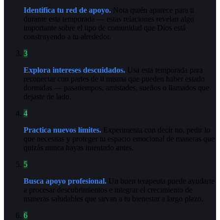
Identifica tu red de apoyo.
Nota quién aparece para ti
durante esta temporada — estas relaciones revelan algo
importante sobre el tipo de comunidad que Dios está
construyendo a tu alrededor.
3
Explora intereses descuidados.
Usa esta temporada para
reconectar con partes de ti misma que pueden haber estado
dormidas — pasatiempos, amistades, sueños o llamados que
dejaste de lado.
4
Practica nuevos límites.
Experimenta con decir no, pedir lo
que necesitas y proteger tu espacio emocional de maneras que
quizás nunca hayas intentado antes.
5
Busca apoyo profesional.
Un buen terapeuta puede ayudarte
a procesar descubrimientos e integrar el crecimiento de
maneras saludables que sirvan a tu bienestar a largo plazo.
6