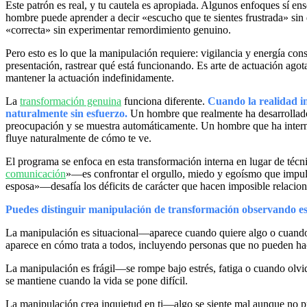
Este patrón es real, y tu cautela es apropiada. Algunos enfoques sí ens
hombre puede aprender a decir «escucho que te sientes frustrada» sin 
«correcta» sin experimentar remordimiento genuino.
Pero esto es lo que la manipulación requiere: vigilancia y energía con
presentación, rastrear qué está funcionando. Es arte de actuación ag
mantener la actuación indefinidamente.
La
transformación genuina
funciona diferente.
Cuando la realidad i
naturalmente sin esfuerzo.
Un hombre que realmente ha desarrollado
preocupación y se muestra automáticamente. Un hombre que ha interna
fluye naturalmente de cómo te ve.
El programa se enfoca en esta transformación interna en lugar de técni
comunicación
»—es confrontar el orgullo, miedo y egoísmo que impuls
esposa»—desafía los déficits de carácter que hacen imposible relacio
Puedes distinguir manipulación de transformación observando e
La manipulación es situacional—aparece cuando quiere algo o cuando 
aparece en cómo trata a todos, incluyendo personas que no pueden hac
La manipulación es frágil—se rompe bajo estrés, fatiga o cuando olvi
se mantiene cuando la vida se pone difícil.
La manipulación crea inquietud en ti—algo se siente mal aunque no p