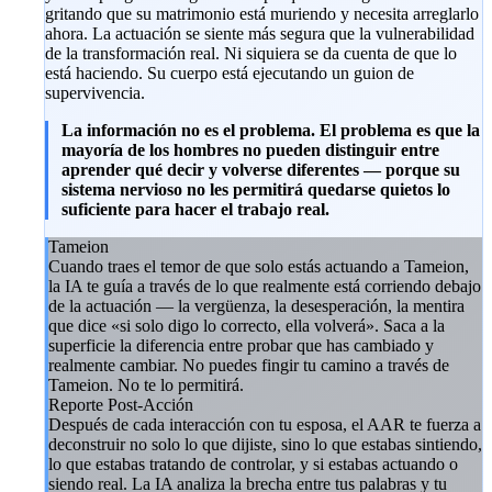
gritando que su matrimonio está muriendo y necesita arreglarlo
ahora. La actuación se siente más segura que la vulnerabilidad
de la transformación real. Ni siquiera se da cuenta de que lo
está haciendo. Su cuerpo está ejecutando un guion de
supervivencia.
La información no es el problema. El problema es que la
mayoría de los hombres no pueden distinguir entre
aprender qué decir y volverse diferentes — porque su
sistema nervioso no les permitirá quedarse quietos lo
suficiente para hacer el trabajo real.
Tameion
Cuando traes el temor de que solo estás actuando a Tameion,
la IA te guía a través de lo que realmente está corriendo debajo
de la actuación — la vergüenza, la desesperación, la mentira
que dice «si solo digo lo correcto, ella volverá». Saca a la
superficie la diferencia entre probar que has cambiado y
realmente cambiar. No puedes fingir tu camino a través de
Tameion. No te lo permitirá.
Reporte Post-Acción
Después de cada interacción con tu esposa, el AAR te fuerza a
deconstruir no solo lo que dijiste, sino lo que estabas sintiendo,
lo que estabas tratando de controlar, y si estabas actuando o
siendo real. La IA analiza la brecha entre tus palabras y tu