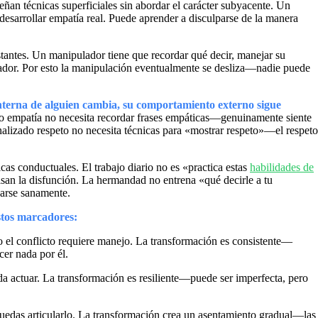
eñan técnicas superficiales sin abordar el carácter subyacente. Un
desarrollar empatía real. Puede aprender a disculparse de la manera
stantes. Un manipulador tiene que recordar qué decir, manejar su
otador. Por esto la manipulación eventualmente se desliza—nadie puede
nterna de alguien cambia, su comportamiento externo sigue
 empatía no necesita recordar frases empáticas—genuinamente siente
lizado respeto no necesita técnicas para «mostrar respeto»—el respeto
cas conductuales. El trabajo diario no es «practica estas
habilidades de
an la disfunción. La hermandad no entrena «qué decirle a tu
narse sanamente.
stos marcadores:
el conflicto requiere manejo. La transformación es consistente—
er nada por él.
da actuar. La transformación es resiliente—puede ser imperfecta, pero
uedas articularlo. La transformación crea un asentamiento gradual—las