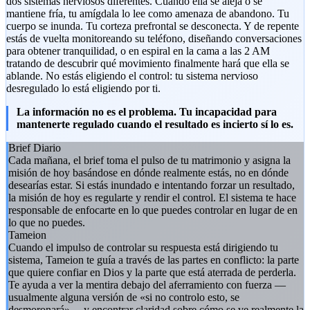
dos sistemas nerviosos diferentes. Cuando ella se aleja o se
mantiene fría, tu amígdala lo lee como amenaza de abandono. Tu
cuerpo se inunda. Tu corteza prefrontal se desconecta. Y de repente
estás de vuelta monitoreando su teléfono, diseñando conversaciones
para obtener tranquilidad, o en espiral en la cama a las 2 AM
tratando de descubrir qué movimiento finalmente hará que ella se
ablande. No estás eligiendo el control: tu sistema nervioso
desregulado lo está eligiendo por ti.
La información no es el problema. Tu incapacidad para
mantenerte regulado cuando el resultado es incierto sí lo es.
Brief Diario
Cada mañana, el brief toma el pulso de tu matrimonio y asigna la
misión de hoy basándose en dónde realmente estás, no en dónde
desearías estar. Si estás inundado e intentando forzar un resultado,
la misión de hoy es regularte y rendir el control. El sistema te hace
responsable de enfocarte en lo que puedes controlar en lugar de en
lo que no puedes.
Tameion
Cuando el impulso de controlar su respuesta está dirigiendo tu
sistema, Tameion te guía a través de las partes en conflicto: la parte
que quiere confiar en Dios y la parte que está aterrada de perderla.
Te ayuda a ver la mentira debajo del aferramiento con fuerza —
usualmente alguna versión de «si no controlo esto, se
desmoronará»— y encontrar claridad sobre cómo se ve realmente la