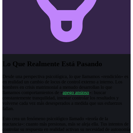
Lo Que Realmente Está Pasando
Desde una perspectiva psicológica, lo que llamamos «rendición» es
en realidad un cambio de locus de control externo a interno. Los
hombres en crisis matrimonial a menudo desarrollan lo que
llamamos comportamientos de «
apego ansioso
»: buscar
constantemente tranquilidad, intentar controlar los resultados y
volverse cada vez más desesperados a medida que sus esfuerzos
fallan.
Esto crea un fenómeno psicológico llamado «teoría de la
reactancia»: cuanto más presionas, más se aleja ella. Tus intentos de
controlar su respuesta en realidad activan su necesidad de autonomía