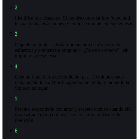
2
Identifica tres cosas que SÍ puedes controlar hoy (tu actitud,
tus palabras, tus acciones) y enfócate completamente en esas
3
Deja de preguntar «¿Está funcionando esto?» sobre tus
esfuerzos y comienza a preguntar «¿Es esto correcto?» sin
importar su respuesta
4
Crea un ritual diario de rendición: pasa 10 minutos cada
mañana dándole a Dios tu agenda para el día y pidiendo la
Suya en su lugar
5
Practica responderle con amor y respeto incluso cuando ella
no responde como quieres; esto construye músculo de
rendición
6