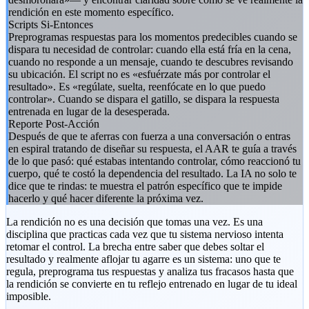
rendición en este momento específico.
Scripts Si-Entonces
Preprogramas respuestas para los momentos predecibles cuando se
dispara tu necesidad de controlar: cuando ella está fría en la cena,
cuando no responde a un mensaje, cuando te descubres revisando
su ubicación. El script no es «esfuérzate más por controlar el
resultado». Es «regúlate, suelta, reenfócate en lo que puedo
controlar». Cuando se dispara el gatillo, se dispara la respuesta
entrenada en lugar de la desesperada.
Reporte Post-Acción
Después de que te aferras con fuerza a una conversación o entras
en espiral tratando de diseñar su respuesta, el AAR te guía a través
de lo que pasó: qué estabas intentando controlar, cómo reaccionó tu
cuerpo, qué te costó la dependencia del resultado. La IA no solo te
dice que te rindas: te muestra el patrón específico que te impide
hacerlo y qué hacer diferente la próxima vez.
La rendición no es una decisión que tomas una vez. Es una
disciplina que practicas cada vez que tu sistema nervioso intenta
retomar el control. La brecha entre saber que debes soltar el
resultado y realmente aflojar tu agarre es un sistema: uno que te
regula, preprograma tus respuestas y analiza tus fracasos hasta que
la rendición se convierte en tu reflejo entrenado en lugar de tu ideal
imposible.