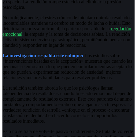
y espacio. La rendición rompe este ciclo al eliminar la presión
psicológica.
Neurológicamente, el estrés crónico de intentar controlar resultados
incontrolables mantiene tu cerebro en modo de lucha o huida. Esto
deteriora tu corteza prefrontal, la parte responsable de la
regulación
emocional
, la empatía y la toma de decisiones sabias. La rendición
activa tu sistema nervioso parasimpático, permitiéndote pensar con
claridad y responder en lugar de reaccionar.
La investigación respalda este enfoque:
Los estudios sobre
«intervenciones basadas en la aceptación» muestran que cuando las
personas se enfocan en lo que pueden controlar mientras aceptan lo
que no pueden, experimentan reducción de ansiedad, mejores
relaciones y mejores habilidades para resolver problemas.
La rendición también aborda lo que los psicólogos llaman
«dependencia de resultados»: cuando tu estado emocional depende
completamente de resultados externos. Esto crea patrones de ánimo
inestables y comportamiento errático que alejan más a tu esposa. La
verdadera rendición desarrolla «enfoque en el proceso»: encontrar
satisfacción e identidad en hacer lo correcto sin importar los
resultados inmediatos.
Esto no se trata de volverte pasivo o indiferente. Se trata de volverte
lo que llamamos «diferencialmente comprometido»: profundamente