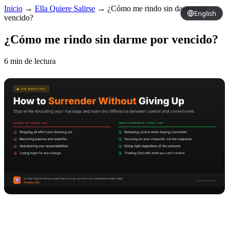
Inicio
→
Ella Quiere Salirse
→
¿Cómo me rindo sin darme por
English
vencido?
¿Cómo me rindo sin darme por vencido?
6 min de lectura
Copy