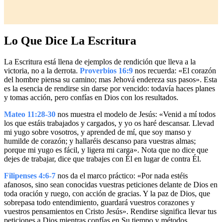
Lo Que Dice La Escritura
La Escritura está llena de ejemplos de rendición que lleva a la
victoria, no a la derrota.
Proverbios 16:9
nos recuerda: «El corazón
del hombre piensa su camino; mas Jehová endereza sus pasos». Esta
es la esencia de rendirse sin darse por vencido: todavía haces planes
y tomas acción, pero confías en Dios con los resultados.
Mateo 11:28-30
nos muestra el modelo de Jesús: «Venid a mí todos
los que estáis trabajados y cargados, y yo os haré descansar. Llevad
mi yugo sobre vosotros, y aprended de mí, que soy manso y
humilde de corazón; y hallaréis descanso para vuestras almas;
porque mi yugo es fácil, y ligera mi carga». Nota que no dice que
dejes de trabajar, dice que trabajes con Él en lugar de contra Él.
Filipenses 4:6-7
nos da el marco práctico: «Por nada estéis
afanosos, sino sean conocidas vuestras peticiones delante de Dios en
toda oración y ruego, con acción de gracias. Y la paz de Dios, que
sobrepasa todo entendimiento, guardará vuestros corazones y
vuestros pensamientos en Cristo Jesús». Rendirse significa llevar tus
peticiones a Dios mientras confías en Su tiempo y métodos.