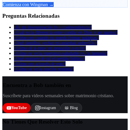
Comienza con Wingman →
Preguntas Relacionadas
¿Es mi desesperación fe o codependencia?
¿Cuál es la diferencia entre confiar en Dios y ser pasivo?
¿Cómo oro cuando no puedo formar palabras?
¿Qué significa «echar mi ansiedad sobre Él»?
¿Cómo sé si estoy en negación o en fe?
¿Cómo se ve la esperanza saludable vs. la fantasía?
¿Qué requiere de mí el perdón bíblico?
¿Cómo oro a través de esto?
¿Cómo se ve la oración rendida?
Encuentra a Bob también en
Suscríbete para videos semanales sobre matrimonio cristiano.
YouTube
Instagram
📖 Blog
No Tienes Que Resolver Esto Solo