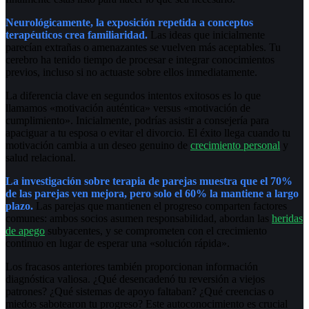
Neurológicamente, la exposición repetida a conceptos
terapéuticos crea familiaridad.
Las ideas que inicialmente
parecían extrañas o amenazantes se vuelven más aceptables. Tu
cerebro ha tenido tiempo de procesar e integrar conocimientos
previos, incluso si no actuaste sobre ellos inmediatamente.
La diferencia clave en segundos intentos exitosos es lo que
llamamos «motivación auténtica» versus «motivación de
cumplimiento». Inicialmente, podrías asistir a consejería para
apaciguar a tu esposa o evitar el divorcio. El éxito llega cuando tu
motivación cambia a un deseo genuino de
crecimiento personal
y
salud relacional.
La investigación sobre terapia de parejas muestra que el 70%
de las parejas ven mejora, pero solo el 60% la mantiene a largo
plazo.
Las parejas que mantienen el progreso comparten factores
comunes: ambos socios asumen responsabilidad, abordan las
heridas
de apego
subyacentes, y se comprometen con el crecimiento
continuo en lugar de esperar una «solución rápida».
Los fracasos anteriores también proporcionan información
diagnóstica valiosa. ¿Qué desencadenó tu reversión a viejos
patrones? ¿Qué sistemas de apoyo faltaban? ¿Qué creencias o
miedos sabotearon tu progreso? Este autoconocimiento es crucial