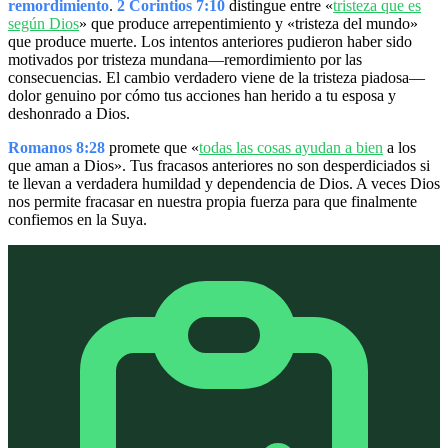
remordimiento
.
2 Corintios 7:10
distingue entre «
tristeza que es
según Dios
» que produce arrepentimiento y «tristeza del mundo»
que produce muerte. Los intentos anteriores pudieron haber sido
motivados por tristeza mundana—remordimiento por las
consecuencias. El cambio verdadero viene de la tristeza piadosa—
dolor genuino por cómo tus acciones han herido a tu esposa y
deshonrado a Dios.
Romanos 8:28
promete que «
todas las cosas ayudan a bien
a los
que aman a Dios». Tus fracasos anteriores no son desperdiciados si
te llevan a verdadera humildad y dependencia de Dios. A veces Dios
nos permite fracasar en nuestra propia fuerza para que finalmente
confiemos en la Suya.