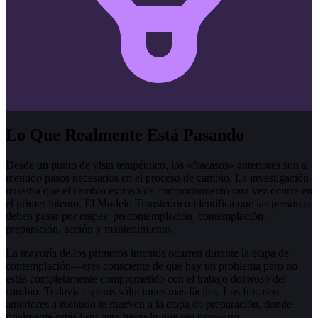
Lo Que Realmente Está Pasando
Desde un punto de vista terapéutico, los «fracasos» anteriores son a
menudo pasos necesarios en el proceso de cambio. La investigación
muestra que el cambio exitoso de comportamiento rara vez ocurre en
el primer intento. El Modelo Transteórico identifica que las personas
deben pasar por etapas: precontemplación, contemplación,
preparación, acción y mantenimiento.
La mayoría de los primeros intentos ocurren durante la etapa de
contemplación—eres consciente de que hay un problema pero no
estás completamente comprometido con el trabajo doloroso del
cambio. Todavía esperas soluciones más fáciles. Los fracasos
anteriores a menudo te mueven a la etapa de preparación, donde
finalmente estás listo para hacer lo que sea necesario.