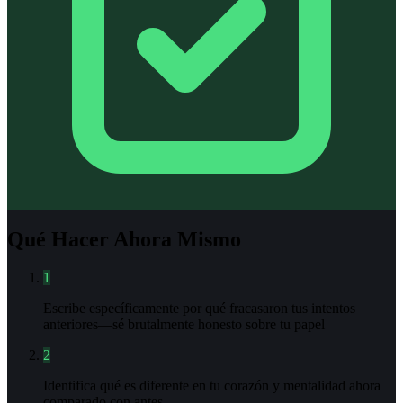
Qué Hacer Ahora Mismo
1
Escribe específicamente por qué fracasaron tus intentos
anteriores—sé brutalmente honesto sobre tu papel
2
Identifica qué es diferente en tu corazón y mentalidad ahora
comparado con antes