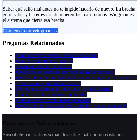
Saber qué salió mal antes no te impide hacerlo de nuevo. La brecha
entre saber y hacer es donde mueren los matrimonios. Wingman es
el sistema que cierra esa brecha.
Comienza con Wingman →
Preguntas Relacionadas
¿Cuánto tiempo espero antes de rendirme?
¿Cuándo realmente se acabó?
¿Existe un punto sin retorno?
¿Qué factores predicen una reconciliación exitosa?
¿Qué distingue a los matrimonios que lo logran de los que no?
¿Y si cambio y ella aún así se va?
¿Puede un matrimonio sobrevivir a la infidelidad?
¿Cómo se ve la transformación real?
¿Cuánto tiempo toma la recuperación?
¿Qué hace que el cambio sea sostenible versus temporal?
Encuentra a Bob también en
Suscríbete para videos semanales sobre matrimonio cristiano.