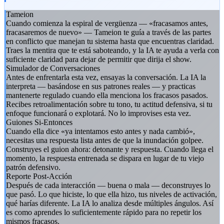
Tameion
Cuando comienza la espiral de vergüenza — «fracasamos antes,
fracasaremos de nuevo» — Tameion te guía a través de las partes
en conflicto que manejan tu sistema hasta que encuentras claridad.
Traes la mentira que te está saboteando, y la IA te ayuda a verla con
suficiente claridad para dejar de permitir que dirija el show.
Simulador de Conversaciones
Antes de enfrentarla esta vez, ensayas la conversación. La IA la
interpreta — basándose en sus patrones reales — y practicas
mantenerte regulado cuando ella menciona los fracasos pasados.
Recibes retroalimentación sobre tu tono, tu actitud defensiva, si tu
enfoque funcionará o explotará. No lo improvises esta vez.
Guiones Si-Entonces
Cuando ella dice «ya intentamos esto antes y nada cambió»,
necesitas una respuesta lista antes de que la inundación golpee.
Construyes el guion ahora: detonante y respuesta. Cuando llega el
momento, la respuesta entrenada se dispara en lugar de tu viejo
patrón defensivo.
Reporte Post-Acción
Después de cada interacción — buena o mala — deconstruyes lo
que pasó. Lo que hiciste, lo que ella hizo, tus niveles de activación,
qué harías diferente. La IA lo analiza desde múltiples ángulos. Así
es como aprendes lo suficientemente rápido para no repetir los
mismos fracasos.