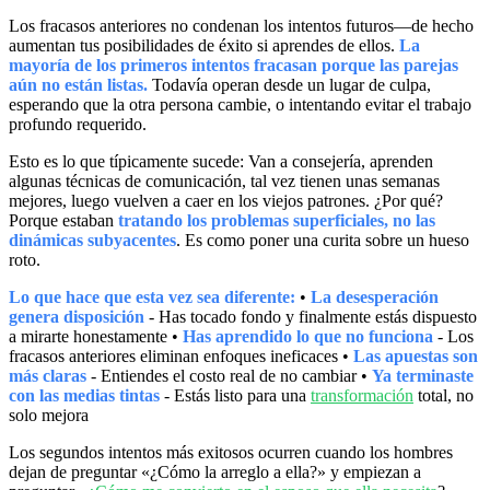
Los fracasos anteriores no condenan los intentos futuros—de hecho
aumentan tus posibilidades de éxito si aprendes de ellos.
La
mayoría de los primeros intentos fracasan porque las parejas
aún no están listas.
Todavía operan desde un lugar de culpa,
esperando que la otra persona cambie, o intentando evitar el trabajo
profundo requerido.
Esto es lo que típicamente sucede: Van a consejería, aprenden
algunas técnicas de comunicación, tal vez tienen unas semanas
mejores, luego vuelven a caer en los viejos patrones. ¿Por qué?
Porque estaban
tratando los problemas superficiales, no las
dinámicas subyacentes
. Es como poner una curita sobre un hueso
roto.
Lo que hace que esta vez sea diferente:
•
La desesperación
genera disposición
- Has tocado fondo y finalmente estás dispuesto
a mirarte honestamente •
Has aprendido lo que no funciona
- Los
fracasos anteriores eliminan enfoques ineficaces •
Las apuestas son
más claras
- Entiendes el costo real de no cambiar •
Ya terminaste
con las medias tintas
- Estás listo para una
transformación
total, no
solo mejora
Los segundos intentos más exitosos ocurren cuando los hombres
dejan de preguntar «¿Cómo la arreglo a ella?» y empiezan a