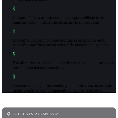
3
Comprométete a asumir completa responsabilidad de tu
transformación, independientemente de su respuesta
4
Encuentra un coach o consejero que se especialice en tu
situación específica, no en consejería matrimonial general
5
Establece sistemas de rendición de cuentas que no estuvieron
presentes en intentos anteriores
6
Ora diariamente por un cambio genuino de corazón, no solo
modificación de comportamiento o mejores resultados
🎧 ESCUCHA ESTA RESPUESTA