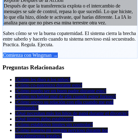
Reporte Después de la Acción
Después de que la transferencia explota o el intercambio de
mensajes se sale de control, repasa lo que sucedió. Lo que hiciste,
lo que ella hizo, dónde te activaste, qué harías diferente. La IA lo
analiza para que no pises esa mina terrestre otra vez.
Sabes cómo se ve la buena copaternidad. El sistema cierra la brecha
entre saberlo y hacerlo cuando tu sistema nervioso está secuestrado.
Practica. Regula. Ejecuta.
Comienza con Wingman →
Preguntas Relacionadas
¿Cómo les digo a los niños?
¿Cómo co-paternizo durante esto?
¿Cómo puedo ser un buen padre durante esto?
¿Cómo no hablar mal de ella cuando estoy furioso?
¿Cómo apoyo su relación con ella cuando me está
lastimando?
¿Qué necesitan más los hijos de papá durante el divorcio?
¿Qué límites debo establecer?
¿Cómo establezco límites sin controlar?
¿Cómo manejo mi sistema nervioso durante los
procedimientos legales?