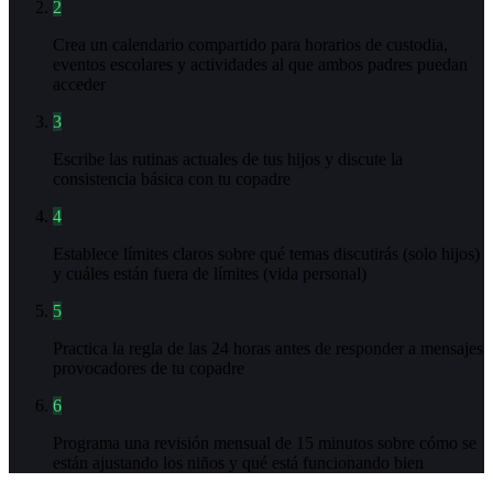
2
Crea un calendario compartido para horarios de custodia,
eventos escolares y actividades al que ambos padres puedan
acceder
3
Escribe las rutinas actuales de tus hijos y discute la
consistencia básica con tu copadre
4
Establece límites claros sobre qué temas discutirás (solo hijos)
y cuáles están fuera de límites (vida personal)
5
Practica la regla de las 24 horas antes de responder a mensajes
provocadores de tu copadre
6
Programa una revisión mensual de 15 minutos sobre cómo se
están ajustando los niños y qué está funcionando bien