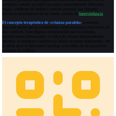
contrario, cuando los niños navegan constantemente diferentes
reglas, conflictos de lealtad y tensión parental, sus sistemas
nerviosos permanecen en un estado crónico de
hipervigilancia
.
El concepto terapéutico de «crianza paralela»
a menudo
funciona mejor que la copaternidad tradicional para situaciones de
alto conflicto. Esto implica comunicación directa mínima,
transferencias estructuradas y estilos de crianza independientes
mientras se mantiene consistencia básica en temas importantes. No
es ideal, pero es funcional y protege a los niños de la exposición
continua al conflicto.