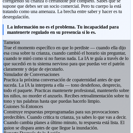
corrigiendo su crianza o cerrándote por completo. Sabes que se
supone que debes ser un socio comercial. Pero tu cuerpo la está
tratando como una amenaza. La brecha entre saber y hacer es tu
desregulación.
La información no es el problema. Tu incapacidad para
mantenerte regulado en su presencia sí lo es.
Tameion
Trae el momento específico en que lo perdiste — cuando ella dijo
esa cosa sobre tu crianza, cuando cambió el horario sin preguntar,
cuando te miró como si no fueras nada. La IA te guía a través de lo
que sucedió en tu sistema nervioso para que puedas ver el patrón
claramente y dejar de ejecutarlo.
Simulador de Conversaciones
Practica la próxima conversación de copaternidad antes de que
suceda. La IA la interpreta a ella — tono desdeñoso, desprecio,
todo el paquete. Practicas mantenerte profesional, mantenerlo sobre
los niños, no morder el anzuelo. Recibes retroalimentación sobre tu
tono y tus palabras hasta que puedas hacerlo limpio.
Guiones Si-Entonces
Construye respuestas preprogramadas para sus provocaciones
predecibles. Cuando critica tu crianza, ya sabes lo que vas a decir.
Cuando cambia planes a último minuto, tu respuesta está lista. El
guion se dispara antes de que llegue la inundación.