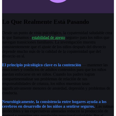
Lo Que Realmente Está Pasando
Desde un punto de vista psicológico, la copaternidad saludable crea
lo que llamamos «
estabilidad de apego
seguro» para los niños que
navegan transiciones familiares. La investigación muestra
consistentemente que el ajuste de los niños después del divorcio
depende mucho más de la calidad de la copaternidad que del
divorcio en sí.
El principio psicológico clave es la contención
— mantener las
emociones y conflictos de adultos contenidos para que los niños
puedan enfocarse en ser niños. Cuando los padres logran
compartimentalizar sus problemas de relación de sus
responsabilidades de crianza, los niños muestran tasas
significativamente menores de ansiedad, depresión y problemas de
conducta.
Neurológicamente, la consistencia entre hogares ayuda a los
cerebros en desarrollo de los niños a sentirse seguros.
Las rutinas
predecibles y las expectativas alineadas reducen la producción de
cortisol y permiten una regulación emocional saludable. Por el