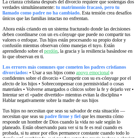
La crianza cristiana después del divorcio requiere que sostengas dos
verdades simultáneamente:
tu matrimonio fracasó, pero tu
llamado como padre no ha cambiado
. Esta tensión crea desafíos
únicos que las familias intactas no enfrentan.
Ahora estás criando en un sistema fracturado donde las decisiones
deben coordinarse con un ex-cónyuge que puede no compartir tus
valores o enfoque. Tus hijos están procesando su propio dolor y
confusión mientras observan cómo manejas el tuyo. Están
aprendiendo sobre el
perdón
, la gracia y la resiliencia basándose en
lo que observan en ti.
Los errores más comunes que cometen los padres cristianos
divorciados:
• Usar a sus hijos como
apoyo emocional
o
confidentes sobre el divorcio • Competir con su ex-cónyuge por el
afecto de los hijos • Sobrecompensar con permisividad o cosas
materiales • Volverse amargados o cínicos sobre la fe y dejarlo ver •
Intentar ser el «padre divertido» mientras evitan la disciplina •
Hablar negativamente sobre la madre de sus hijos
Tus hijos no necesitan que seas su salvador de esta situación —
necesitan que seas su
padre firme y fiel
que les muestra cómo
responde un hombre de Dios cuando la vida no sale según lo
planeado. Están observando para ver si tu fe es real cuando es
probada, si tu amor por ellos permanece constante cuando todo lo