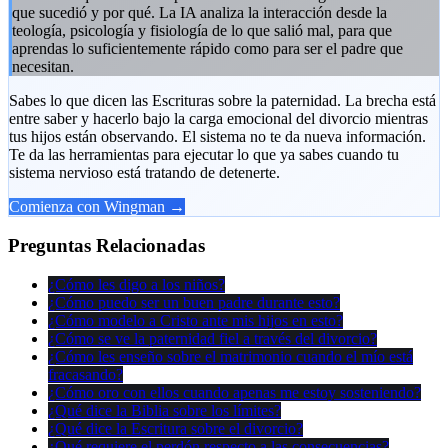
que sucedió y por qué. La IA analiza la interacción desde la
teología, psicología y fisiología de lo que salió mal, para que
aprendas lo suficientemente rápido como para ser el padre que
necesitan.
Sabes lo que dicen las Escrituras sobre la paternidad. La brecha está
entre saber y hacerlo bajo la carga emocional del divorcio mientras
tus hijos están observando. El sistema no te da nueva información.
Te da las herramientas para ejecutar lo que ya sabes cuando tu
sistema nervioso está tratando de detenerte.
Comienza con Wingman →
Preguntas Relacionadas
¿Cómo les digo a los niños?
¿Cómo puedo ser un buen padre durante esto?
¿Cómo modelo a Cristo ante mis hijos en esto?
¿Cómo se ve la paternidad fiel a través del divorcio?
¿Cómo les enseño sobre el matrimonio cuando el mío está
fracasando?
¿Cómo oro con ellos cuando apenas me estoy sosteniendo?
¿Qué dice la Biblia sobre los límites?
¿Qué dice la Escritura sobre el divorcio?
¿Qué requiere el perdón respecto a las consecuencias?