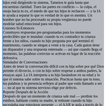
hijos está dirigiendo tu sistema, Tameion te guía hasta que
encuentras claridad. Traes las partes en conflicto — la culpa, el
enojo hacia tu ex, el miedo de que tus hijos te rechacen — y la IA
te ayuda a separar lo que es verdad de lo que es mentira. Un
hombre que no ha procesado su propia vergüenza no puede
modelar salud emocional para sus hijos.
Guiones Si-Entonces
Construyes respuestas pre-programadas para los momentos
predecibles que te inundan: cuando tu ex contradice tu crianza
frente a los niños, cuando tu hijo pregunta por qué terminó el
matrimonio, cuando se niegan a venir a tu casa. Cada guion tiene
un disparador y una respuesta entrenada — así que cuando llega el
momento, las palabras correctas se activan en lugar de la reacción
defensiva.
Simulador de Conversaciones
Antes de tener la conversación difícil con tu hija sobre por qué Dios
permite el divorcio, o con tu hijo sobre respetar a ambos padres, la
ensayas aquí. La IA interpreta a tu hijo basándose en su edad y lo
que el sistema sabe sobre tu situación. Practicas hasta que tu tono,
tus palabras y tu presencia reflejen al padre que estás llamado a ser
— no al que tu sistema nervioso elige por defecto.
Reporte Después de la Acción
Después de que un momento de crianza sale mal — perdiste los
estribos, hablaste contra su madre, te retiraste cuando tu hijo
necesitaba que estuvieras presente — el AAR te guía a través de lo