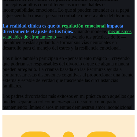
conceptos adultos como diferencias irreconciliables o
incompatibilidad emocional. Lo que sí pueden entender es si papá
sigue siendo la misma persona confiable que era antes del divorcio.
La realidad clínica es que tu
regulación emocional
impacta
directamente el ajuste de tus hijos.
Cuando modelas
mecanismos
saludables de afrontamiento
— incluyendo tus prácticas de fe —
literalmente estás ayudando a formar sus vías neuronales en
desarrollo para el manejo del estrés y la resiliencia emocional.
Los niños también participan en «pensamiento mágico», creyendo
que podrían ser responsables del divorcio o que de alguna manera
pueden arreglarlo. La crianza basada en las Escrituras ayuda a
contrarrestar estas distorsiones cognitivas al proporcionar una fuente
externa y estable de verdad que trasciende las circunstancias
familiares.
Los padres divorciados más exitosos en mi práctica son aquellos que
pueden separar su rol como ex-esposo de su rol como padre,
manteniendo límites claros mientras demuestran amor incondicional.