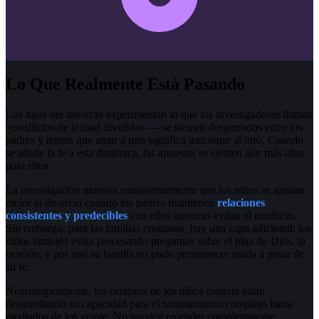
Lo Que Realmente Está Pasando
Los hijos del divorcio experimentan lo que los investigadores llaman
«conflictos de lealtad dividida» — se sienten desgarrados entre los
padres y temen que amar a uno significa traicionar al otro. Cuando
se añade la fe a esta dinámica, las apuestas se sienten aún más altas
para ellos.
La investigación muestra consistentemente que los niños se ajustan
mejor al divorcio cuando los padres mantienen
relaciones
consistentes y predecibles
con ellos mientras evitan el conflicto.
Sin embargo, para las familias cristianas, hay una capa adicional: los
niños también están procesando preguntas sobre el plan de Dios, la
oración, y por qué su familia no pudo permanecer unida a pesar de
su fe.
Neurológicamente, los cerebros de los niños todavía están
desarrollando su capacidad para el razonamiento complejo hasta
mediados de los veinte. No pueden entender completamente