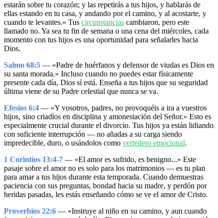
estarán sobre tu corazón; y las repetirás a tus hijos, y hablarás de
ellas estando en tu casa, y andando por el camino, y al acostarte, y
cuando te levantes.» Tus
circunstancias
cambiaron, pero este
llamado no. Ya sea tu fin de semana o una cena del miércoles, cada
momento con tus hijos es una oportunidad para señalarles hacia
Dios.
Salmo 68:5
— «Padre de huérfanos y defensor de viudas es Dios en
su santa morada.» Incluso cuando no puedes estar físicamente
presente cada día, Dios sí está. Enseña a tus hijos que su seguridad
última viene de su Padre celestial que nunca se va.
Efesios 6:4
— «Y vosotros, padres, no provoquéis a ira a vuestros
hijos, sino criadlos en disciplina y amonestación del Señor.» Esto es
especialmente crucial durante el divorcio. Tus hijos ya están lidiando
con suficiente interrupción — no añadas a su carga siendo
impredecible, duro, o usándolos como
vertedero emocional
.
1 Corintios 13:4-7
— «El amor es sufrido, es benigno...» Este
pasaje sobre el amor no es solo para los matrimonios — es tu plan
para amar a tus hijos durante esta temporada. Cuando demuestras
paciencia con sus preguntas, bondad hacia su madre, y perdón por
heridas pasadas, les estás enseñando cómo se ve el amor de Cristo.
Proverbios 22:6
— «Instruye al niño en su camino, y aun cuando