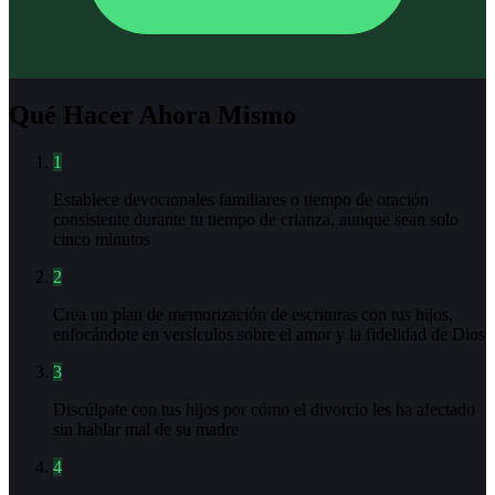
Qué Hacer Ahora Mismo
1
Establece devocionales familiares o tiempo de oración
consistente durante tu tiempo de crianza, aunque sean solo
cinco minutos
2
Crea un plan de memorización de escrituras con tus hijos,
enfocándote en versículos sobre el amor y la fidelidad de Dios
3
Discúlpate con tus hijos por cómo el divorcio les ha afectado
sin hablar mal de su madre
4