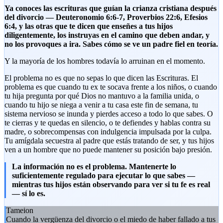
Ya conoces las escrituras que guían la crianza cristiana después
del divorcio — Deuteronomio 6:6-7, Proverbios 22:6, Efesios
6:4, y las otras que te dicen que enseñes a tus hijos
diligentemente, los instruyas en el camino que deben andar, y
no los provoques a ira. Sabes cómo se ve un padre fiel en teoría.
Y la mayoría de los hombres todavía lo arruinan en el momento.
El problema no es que no sepas lo que dicen las Escrituras. El
problema es que cuando tu ex te socava frente a los niños, o cuando
tu hija pregunta por qué Dios no mantuvo a la familia unida, o
cuando tu hijo se niega a venir a tu casa este fin de semana, tu
sistema nervioso se inunda y pierdes acceso a todo lo que sabes. O
te cierras y te quedas en silencio, o te defiendes y hablas contra su
madre, o sobrecompensas con indulgencia impulsada por la culpa.
Tu amígdala secuestra al padre que estás tratando de ser, y tus hijos
ven a un hombre que no puede mantener su posición bajo presión.
La información no es el problema. Mantenerte lo
suficientemente regulado para ejecutar lo que sabes —
mientras tus hijos están observando para ver si tu fe es real
— sí lo es.
Tameion
Cuando la vergüenza del divorcio o el miedo de haber fallado a tus