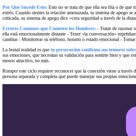
Por Qué Sucede Esto:
Esto no se trata de que ella sea fría o de que t
estrés. Cuando sientes la relación amenazada, tu sistema de apego se 
criticada, su sistema de apego dice «crea seguridad a través de la dista
Errores Comunes que Cometen los Hombres:
- Tratar de razonar 
ella está emocionalmente distante - Tener «la conversación» repetidam
cambiar - Monitorear su teléfono, horario o estado emocional - Toma
La brutal realidad es que
tu persecución confirma sus temores sobre
sus emociones, que necesitas su validación para sentirte bien y que e
menos atractivo, no más.
Romper este ciclo requiere reconocer que la conexión viene a través 
persona separada y completa que puede manejar sus propias emociones 