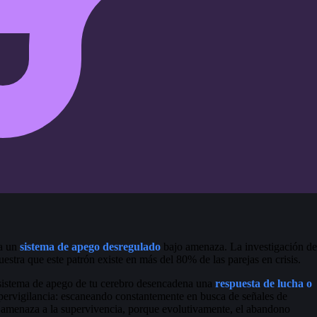
ta un
sistema de apego desregulado
bajo amenaza. La investigación de
tra que este patrón existe en más del 80% de las parejas en crisis.
sistema de apego de tu cerebro desencadena una
respuesta de lucha o
ipervigilancia: escaneando constantemente en busca de señales de
na amenaza a la supervivencia, porque evolutivamente, el abandono