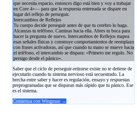
que necesita espacio, entonces digo está bien y voy a trabajar
en Core 4»— para que la respuesta entrenada se dispare en
lugar del reflejo de perseguir.
Intercambios de Reflejos
Tu cuerpo decide perseguir antes de que tu cerebro lo haga.
Alcanzas tu teléfono. Caminas hacia ella. Abres tu boca para
hacer la pregunta de nuevo. Intercambios de Reflejos mapea
esas señales físicas y construye comportamientos de reemplazo
con frases activadoras, así que cuando tu mano se mueve hacia
el teléfono, el intercambio se dispara: «Primero me regulo. No
persigo desde el pánico».
Saber que el ciclo de perseguir-retirarse existe no te detiene de
ejecutarlo cuando tu sistema nervioso está secuestrado. La
brecha entre saber y hacer es regulación, ensayo y respuestas
preprogramadas que se disparan más rápido que tu pánico. Ese
es el sistema.
Comienza con Wingman →