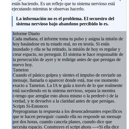
estás haciendo. Es un reflejo que tu sistema nervioso está
ejecutando mientras te observas hacerlo.
La información no es el problema. El secuestro del
sistema nervioso bajo abandono percibido lo es.
Informe Diario
Cada mañana, el informe toma tu pulso y asigna la misión de
hoy basándose en tu estado real, no en teoría. Si estás
inundado y ella se ha retirado, la misión de hoy es regular y
crear espacio, no perseguir. El sistema te hace responsable de
la persecución de ayer y te redirige antes de que persigas de
nuevo hoy.
Tameion
Cuando el pánico golpea y sientes el impulso de enviarle un
mensaje, llamarla o aparecer donde está, trae ese momento
exacto a Tameion. La IA te guía a través de lo que realmente
está sucediendo en tu sistema nervioso, separa la mentira
(«tengo que arreglar esto ahora mismo o la perderé») de la
verdad, y te devuelve a la claridad antes de que persigas.
Scripts Si-Entonces
Preprogramas tu respuesta a los desencadenantes específicos
que te hacen perseguir: cuando ella no responde un mensaje
por dos horas, cuando cancela planes, cuando dice que
necesita espacio. Construyes el script ahora —«Si ella dice