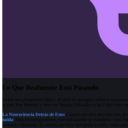
Lo Que Realmente Está Pasando
Desde una perspectiva clínica, el ciclo de perseguir-retirarse represen
la Dra. Sue Johnson y otros en Terapia Enfocada en las Emociones mues
La Neurociencia Detrás de Esto:
Cuando percibes desconexión, el 
huida
. Para los perseguidores, esto típicamente se manifiesta como h
rechazo o distancia. Tu sistema nervioso interpreta su retiro como u