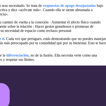
ú seas necesitado. Se trata de
respuestas de apego desajustadas
bajo
activa y dice «acércate más». Cuando ella se siente abrumada o
ncia».
su camino de vuelta a la conexión - Aumentar el afecto físico cuando
ente sobre la relación - Hacer gestos grandiosos o promesas de
r su necesidad de espacio como rechazo personal
 ti.
Cada vez que persigues, estás demostrando que no puedes manejar
stás más preocupado por tu comodidad que por su bienestar. Esto te hace
de la
diferenciación
, no de la fusión. Ella necesita verte como una
y respetar sus límites.