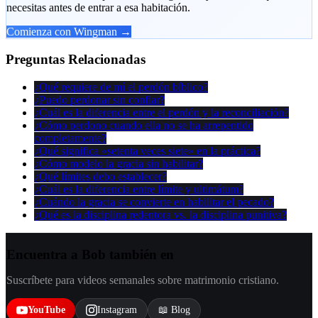
necesitas antes de entrar a esa habitación.
Comienza con Wingman →
Preguntas Relacionadas
¿Qué requiere de mí el perdón bíblico?
¿Puedo perdonar sin confiar?
¿Cuál es la diferencia entre el perdón y la reconciliación?
¿Cómo perdono cuando ella no se ha arrepentido
completamente?
¿Qué significa «setenta veces siete» en la práctica?
¿Cómo modelo la gracia sin habilitar?
¿Qué límites debo establecer?
¿Cuál es la diferencia entre límite y ultimátum?
¿Cuándo la gracia se convierte en habilitar el pecado?
¿Qué es la disciplina redentora vs. la disciplina punitiva?
Encuentra a Bob también en
Suscríbete para videos semanales sobre matrimonio cristiano.
YouTube
Instagram
📖 Blog