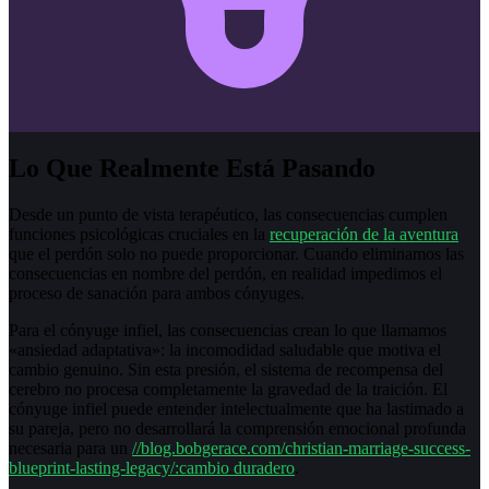
Lo Que Realmente Está Pasando
Desde un punto de vista terapéutico, las consecuencias cumplen
funciones psicológicas cruciales en la
recuperación de la aventura
que el perdón solo no puede proporcionar. Cuando eliminamos las
consecuencias en nombre del perdón, en realidad impedimos el
proceso de sanación para ambos cónyuges.
Para el cónyuge infiel, las consecuencias crean lo que llamamos
«ansiedad adaptativa»: la incomodidad saludable que motiva el
cambio genuino. Sin esta presión, el sistema de recompensa del
cerebro no procesa completamente la gravedad de la traición. El
cónyuge infiel puede entender intelectualmente que ha lastimado a
su pareja, pero no desarrollará la comprensión emocional profunda
necesaria para un
//blog.bobgerace.com/christian-marriage-success-
blueprint-lasting-legacy/:cambio duradero
.