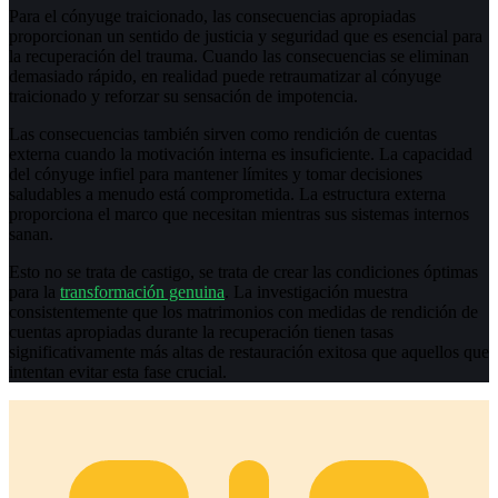
Para el cónyuge traicionado, las consecuencias apropiadas
proporcionan un sentido de justicia y seguridad que es esencial para
la recuperación del trauma. Cuando las consecuencias se eliminan
demasiado rápido, en realidad puede retraumatizar al cónyuge
traicionado y reforzar su sensación de impotencia.
Las consecuencias también sirven como rendición de cuentas
externa cuando la motivación interna es insuficiente. La capacidad
del cónyuge infiel para mantener límites y tomar decisiones
saludables a menudo está comprometida. La estructura externa
proporciona el marco que necesitan mientras sus sistemas internos
sanan.
Esto no se trata de castigo, se trata de crear las condiciones óptimas
para la
transformación genuina
. La investigación muestra
consistentemente que los matrimonios con medidas de rendición de
cuentas apropiadas durante la recuperación tienen tasas
significativamente más altas de restauración exitosa que aquellos que
intentan evitar esta fase crucial.