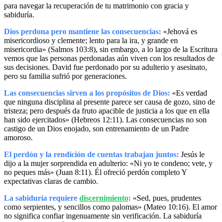
para navegar la recuperación de tu matrimonio con gracia y
sabiduría.
Dios perdona pero mantiene las consecuencias:
«Jehová es
misericordioso y clemente; lento para la ira, y grande en
misericordia» (Salmos 103:8), sin embargo, a lo largo de la Escritura
vemos que las personas perdonadas aún viven con los resultados de
sus decisiones. David fue perdonado por su adulterio y asesinato,
pero su familia sufrió por generaciones.
Las consecuencias sirven a los propósitos de Dios:
«Es verdad
que ninguna disciplina al presente parece ser causa de gozo, sino de
tristeza; pero después da fruto apacible de justicia a los que en ella
han sido ejercitados» (Hebreos 12:11). Las consecuencias no son
castigo de un Dios enojado, son entrenamiento de un Padre
amoroso.
El perdón y la rendición de cuentas trabajan juntos:
Jesús le
dijo a la mujer sorprendida en adulterio: «Ni yo te condeno; vete, y
no peques más» (Juan 8:11). Él ofreció perdón completo Y
expectativas claras de cambio.
La sabiduría requiere
discernimiento
:
«Sed, pues, prudentes
como serpientes, y sencillos como palomas» (Mateo 10:16). El amor
no significa confiar ingenuamente sin verificación. La sabiduría