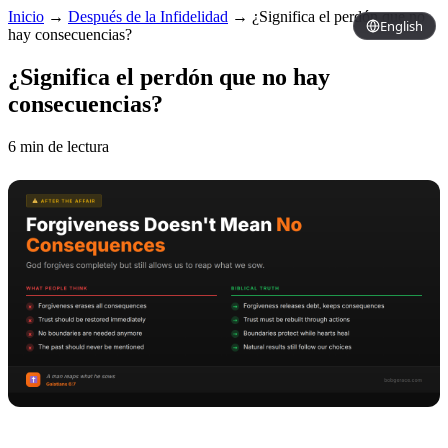
Inicio
→
Después de la Infidelidad
→
¿Significa el perdón que no
English
hay consecuencias?
¿Significa el perdón que no hay
consecuencias?
6 min de lectura
Copy