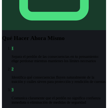
Qué Hacer Ahora Mismo
1
Separa el perdón de las consecuencias en tu pensamiento:
elige perdonar mientras mantienes los límites necesarios
2
Identifica qué consecuencias fluyen naturalmente de la
traición y cuáles sirven para protección y rendición de cuentas
3
Comunica claramente que el perdón no significa confianza
inmediata o eliminación de medidas de seguridad