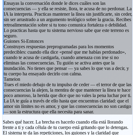
Ensayas la conversación donde le dices cuáles son las
consecuencias — y ella se resiste, llora, te acusa de no perdonar. La
IA la interpreta. Practicas mantener la línea sin justificarte, sin ceder,
sin ser arrastrado a un argumento teológico sobre la gracia. Recibes
retroalimentación sobre si tu tono comunica fortaleza o debilidad.
Lo practicas hasta que tu sistema nervioso sabe que este terreno es
seguro.
Guiones Si-Entonces
Construyes respuestas preprogramadas para los momentos
predecibles: cuando ella dice «pensé que me habías perdonado»,
cuando te acusa de castigarla, cuando amenaza con irse si no
eliminas las consecuencias. Tu guión se activa antes que la
inundación. No tienes que pensar — ya sabes lo que vas a decir, y
tu cuerpo ha ensayado decirlo con calma.
Tameion
Traes el miedo debajo de tu impulso de ceder — el terror de que las
consecuencias la alejen, la mentira de que mantener la línea te hace
poco amoroso, la herida que dice que no vales la pena luchar por ti.
La IA te guía a través de ello hasta que encuentras claridad: que el
amor sin límites no es amor, y que las consecuencias no son castigo
— son la estructura que ella necesita para sanar.
Sabes qué hacer. La brecha es hacerlo cuando ella está llorando
frente a ti y cada célula de tu cuerpo está gritando que lo detengas.
El sistema te da las repeticiones, los guiones y la claridad que