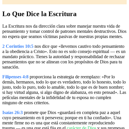
Lo Que Dice la Escritura
La Escritura nos da dirección clara sobre manejar nuestra vida de
pensamiento y tomar control de patrones mentales destructivos. Dios
no espera que seamos víctimas pasivas de nuestras propias mentes.
2 Corintios 10:5
nos dice que «llevemos cautivo todo pensamiento
a la obediencia a Cristo». Esto no es solo consejo espiritual — es un
mandato práctico. Tienes la autoridad y responsabilidad de rechazar
pensamientos que no se alinean con los propósitos de Dios para tu
sanación.
Filipenses 4:8
proporciona la estrategia de reemplazo: «Por lo
demás, hermanos, todo lo que es verdadero, todo lo honesto, todo lo
justo, todo lo puro, todo lo amable, todo lo que es de buen nombre;
si hay virtud alguna, si algo digno de alabanza, en esto pensad». Las
películas mentales de la infidelidad de tu esposa no cumplen
ninguno de estos criterios.
Isaías 26:3
promete que Dios «guardará en completa paz a aquel
cuyo pensamiento en ti persevera; porque en ti ha confiado». Una
mente firme no es una que está constantemente reproduciendo
trauma — es una que está fija en el
carácter de Dios
y sus promesas.