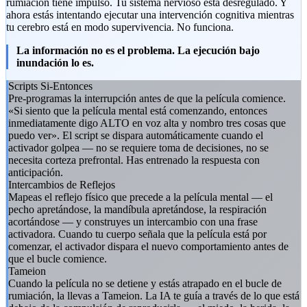
rumiación tiene impulso. Tu sistema nervioso está desregulado. Y
ahora estás intentando ejecutar una intervención cognitiva mientras
tu cerebro está en modo supervivencia. No funciona.
La información no es el problema. La ejecución bajo
inundación lo es.
Scripts Si-Entonces
Pre-programas la interrupción antes de que la película comience.
«Si siento que la película mental está comenzando, entonces
inmediatamente digo ALTO en voz alta y nombro tres cosas que
puedo ver». El script se dispara automáticamente cuando el
activador golpea — no se requiere toma de decisiones, no se
necesita corteza prefrontal. Has entrenado la respuesta con
anticipación.
Intercambios de Reflejos
Mapeas el reflejo físico que precede a la película mental — el
pecho apretándose, la mandíbula apretándose, la respiración
acortándose — y construyes un intercambio con una frase
activadora. Cuando tu cuerpo señala que la película está por
comenzar, el activador dispara el nuevo comportamiento antes de
que el bucle comience.
Tameion
Cuando la película no se detiene y estás atrapado en el bucle de
rumiación, la llevas a Tameion. La IA te guía a través de lo que está