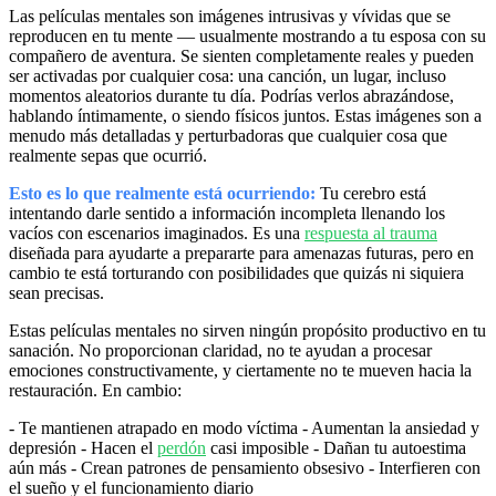
Las películas mentales son imágenes intrusivas y vívidas que se
reproducen en tu mente — usualmente mostrando a tu esposa con su
compañero de aventura. Se sienten completamente reales y pueden
ser activadas por cualquier cosa: una canción, un lugar, incluso
momentos aleatorios durante tu día. Podrías verlos abrazándose,
hablando íntimamente, o siendo físicos juntos. Estas imágenes son a
menudo más detalladas y perturbadoras que cualquier cosa que
realmente sepas que ocurrió.
Esto es lo que realmente está ocurriendo:
Tu cerebro está
intentando darle sentido a información incompleta llenando los
vacíos con escenarios imaginados. Es una
respuesta al trauma
diseñada para ayudarte a prepararte para amenazas futuras, pero en
cambio te está torturando con posibilidades que quizás ni siquiera
sean precisas.
Estas películas mentales no sirven ningún propósito productivo en tu
sanación. No proporcionan claridad, no te ayudan a procesar
emociones constructivamente, y ciertamente no te mueven hacia la
restauración. En cambio:
- Te mantienen atrapado en modo víctima - Aumentan la ansiedad y
depresión - Hacen el
perdón
casi imposible - Dañan tu autoestima
aún más - Crean patrones de pensamiento obsesivo - Interfieren con
el sueño y el funcionamiento diario