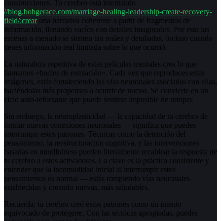
construcciones. Tu cerebro está intentando
//blog.bobgerace.com/marriage-healing-leadership-create-recovery-
field/:crear
una narrativa coherente a partir de fragmentos de
información, llenando vacíos con detalles imaginados. Por esto las
escenas a menudo se sienten tan reales y detalladas, incluso cuando
tienes información real limitada sobre lo que ocurrió.
La naturaleza repetitiva de estas películas mentales crea lo que
llamamos «bucles de rumiación». Cada vez que reproduces estas
imágenes, estás fortaleciendo las vías neuronales asociadas con ellas,
haciéndolas más propensas a ocurrir de nuevo. Se convierte en un
ciclo auto-reforzante que puede sentirse imposible de romper.
Sin embargo, la neuroplasticidad — la capacidad de tu cerebro de
formar nuevas conexiones neuronales — significa que puedes
interrumpir estos patrones. Técnicas como la detención del
pensamiento, la reestructuración cognitiva, y las intervenciones
basadas en mindfulness pueden literalmente recablear la respuesta de
tu cerebro a estos activadores. La clave es la práctica consistente y
entender que la incomodidad inicial al interrumpir estos
pensamientos es normal — estás rompiendo vías neuronales
establecidas y creando nuevas, más saludables.
Recuerda: tu cerebro creó estos patrones como un intento
equivocado de protegerte. Con las técnicas apropiadas, puedes