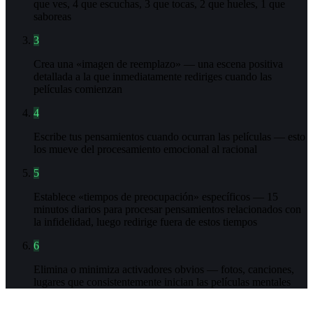
que ves, 4 que escuchas, 3 que tocas, 2 que hueles, 1 que
saboreas
3
Crea una «imagen de reemplazo» — una escena positiva
detallada a la que inmediatamente rediriges cuando las
películas comienzan
4
Escribe tus pensamientos cuando ocurran las películas — esto
los mueve del procesamiento emocional al racional
5
Establece «tiempos de preocupación» específicos — 15
minutos diarios para procesar pensamientos relacionados con
la infidelidad, luego redirige fuera de estos tiempos
6
Elimina o minimiza activadores obvios — fotos, canciones,
lugares que consistentemente inician las películas mentales