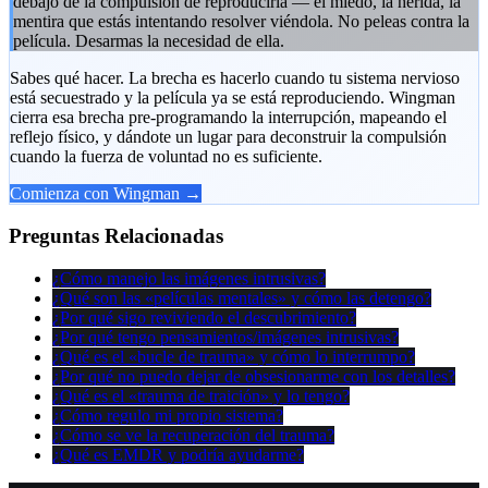
debajo de la compulsión de reproducirla — el miedo, la herida, la
mentira que estás intentando resolver viéndola. No peleas contra la
película. Desarmas la necesidad de ella.
Sabes qué hacer. La brecha es hacerlo cuando tu sistema nervioso
está secuestrado y la película ya se está reproduciendo. Wingman
cierra esa brecha pre-programando la interrupción, mapeando el
reflejo físico, y dándote un lugar para deconstruir la compulsión
cuando la fuerza de voluntad no es suficiente.
Comienza con Wingman →
Preguntas Relacionadas
¿Cómo manejo las imágenes intrusivas?
¿Qué son las «películas mentales» y cómo las detengo?
¿Por qué sigo reviviendo el descubrimiento?
¿Por qué tengo pensamientos/imágenes intrusivas?
¿Qué es el «bucle de trauma» y cómo lo interrumpo?
¿Por qué no puedo dejar de obsesionarme con los detalles?
¿Qué es el «trauma de traición» y lo tengo?
¿Cómo regulo mi propio sistema?
¿Cómo se ve la recuperación del trauma?
¿Qué es EMDR y podría ayudarme?