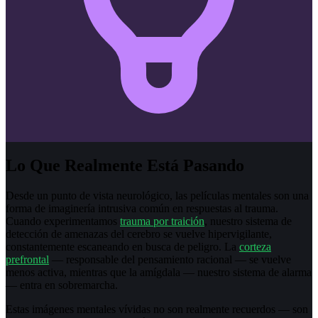
Lo Que Realmente Está Pasando
Desde un punto de vista neurológico, las películas mentales son una
forma de imaginería intrusiva común en respuestas al trauma.
Cuando experimentamos
trauma por traición
, nuestro sistema de
detección de amenazas del cerebro se vuelve hipervigilante,
constantemente escaneando en busca de peligro. La
corteza
prefrontal
— responsable del pensamiento racional — se vuelve
menos activa, mientras que la amígdala — nuestro sistema de alarma
— entra en sobremarcha.
Estas imágenes mentales vívidas no son realmente recuerdos — son