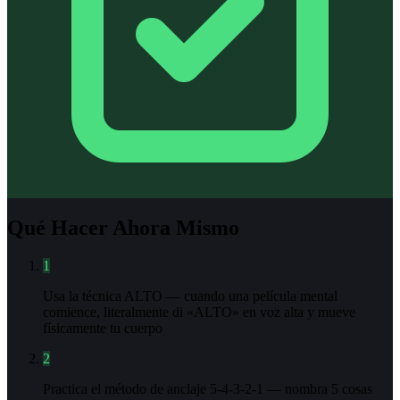
Qué Hacer Ahora Mismo
1
Usa la técnica ALTO — cuando una película mental
comience, literalmente di «ALTO» en voz alta y mueve
físicamente tu cuerpo
2
Practica el método de anclaje 5-4-3-2-1 — nombra 5 cosas