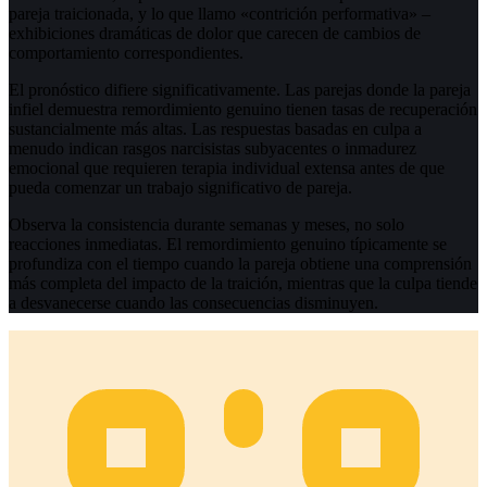
pareja traicionada, y lo que llamo «contrición performativa» –
exhibiciones dramáticas de dolor que carecen de cambios de
comportamiento correspondientes.
El pronóstico difiere significativamente. Las parejas donde la pareja
infiel demuestra remordimiento genuino tienen tasas de recuperación
sustancialmente más altas. Las respuestas basadas en culpa a
menudo indican rasgos narcisistas subyacentes o inmadurez
emocional que requieren terapia individual extensa antes de que
pueda comenzar un trabajo significativo de pareja.
Observa la consistencia durante semanas y meses, no solo
reacciones inmediatas. El remordimiento genuino típicamente se
profundiza con el tiempo cuando la pareja obtiene una comprensión
más completa del impacto de la traición, mientras que la culpa tiende
a desvanecerse cuando las consecuencias disminuyen.