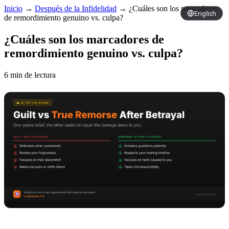
Inicio
→
Después de la Infidelidad
→
¿Cuáles son los marcadores
English
de remordimiento genuino vs. culpa?
¿Cuáles son los marcadores de
remordimiento genuino vs. culpa?
6 min de lectura
Copy