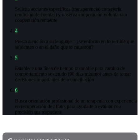
Solicita acciones específicas (transparencia, consejería,
rendición de cuentas) y observa cooperación voluntaria o
cooperación renuente
4
Presta atención a su lenguaje – ¿se enfocan en lo terrible que
se sienten o en el daño que te causaron?
5
Establece una línea de tiempo razonable para cambio de
comportamiento sostenido (90 días mínimo) antes de tomar
decisiones importantes de reconciliación
6
Busca orientación profesional de un terapeuta con experiencia
en recuperación de affairs para ayudarte a evaluar con
precisión sus respuestas