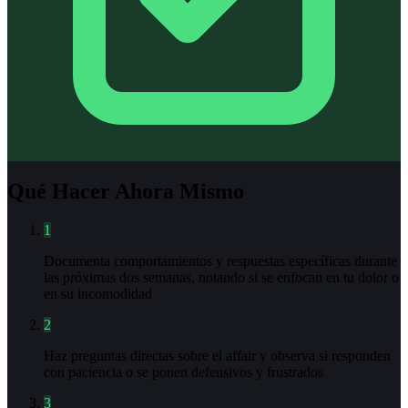
Qué Hacer Ahora Mismo
1
Documenta comportamientos y respuestas específicas durante
las próximas dos semanas, notando si se enfocan en tu dolor o
en su incomodidad
2
Haz preguntas directas sobre el affair y observa si responden
con paciencia o se ponen defensivos y frustrados
3