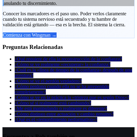
anulando tu discernimiento.
Conocer los marcadores es el paso uno. Poder verlos claramente
cuando tu sistema nervioso está secuestrado y tu hambre de
validación está gritando — esa es la brecha. El sistema la cierra.
Comienza con Wingman →
Preguntas Relacionadas
¿Qué requiere de ella la reconstrucción de la confianza?
¿Cómo se ve realmente «recuperar» la confianza?
¿Cuál es la «línea de tiempo de la confianza» después de una
aventura?
¿Cómo se ve el perdón verdadero?
¿Cómo perdono cuando ella no se ha arrepentido
completamente?
¿Cómo se ve en la práctica la «tristeza que es según Dios»?
¿Cómo sé si realmente está cambiando?
¿Me está manipulando o realmente es diferente?
¿Cómo distingo entre actuación y cambio genuino?
¿Qué es el «remordimiento performativo»?
Encuentra a Bob también en