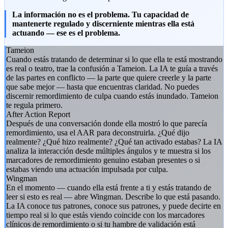
La información no es el problema. Tu capacidad de
mantenerte regulado y discerniente mientras ella está
actuando — ese es el problema.
Tameion
Cuando estás tratando de determinar si lo que ella te está mostrando
es real o teatro, trae la confusión a Tameion. La IA te guía a través
de las partes en conflicto — la parte que quiere creerle y la parte
que sabe mejor — hasta que encuentras claridad. No puedes
discernir remordimiento de culpa cuando estás inundado. Tameion
te regula primero.
After Action Report
Después de una conversación donde ella mostró lo que parecía
remordimiento, usa el AAR para deconstruirla. ¿Qué dijo
realmente? ¿Qué hizo realmente? ¿Qué tan activado estabas? La IA
analiza la interacción desde múltiples ángulos y te muestra si los
marcadores de remordimiento genuino estaban presentes o si
estabas viendo una actuación impulsada por culpa.
Wingman
En el momento — cuando ella está frente a ti y estás tratando de
leer si esto es real — abre Wingman. Describe lo que está pasando.
La IA conoce tus patrones, conoce sus patrones, y puede decirte en
tiempo real si lo que estás viendo coincide con los marcadores
clínicos de remordimiento o si tu hambre de validación está