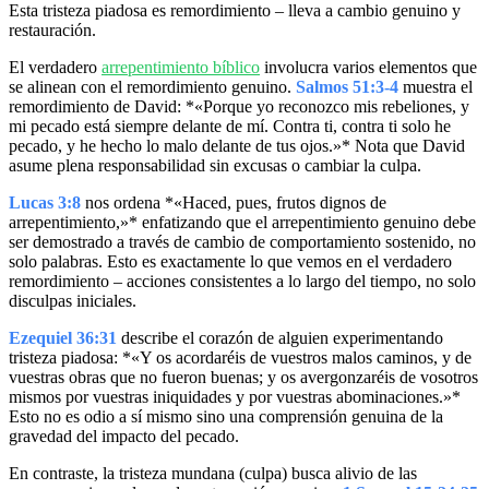
Esta tristeza piadosa es remordimiento – lleva a cambio genuino y
restauración.
El verdadero
arrepentimiento bíblico
involucra varios elementos que
se alinean con el remordimiento genuino.
Salmos 51:3-4
muestra el
remordimiento de David: *«Porque yo reconozco mis rebeliones, y
mi pecado está siempre delante de mí. Contra ti, contra ti solo he
pecado, y he hecho lo malo delante de tus ojos.»* Nota que David
asume plena responsabilidad sin excusas o cambiar la culpa.
Lucas 3:8
nos ordena *«Haced, pues, frutos dignos de
arrepentimiento,»* enfatizando que el arrepentimiento genuino debe
ser demostrado a través de cambio de comportamiento sostenido, no
solo palabras. Esto es exactamente lo que vemos en el verdadero
remordimiento – acciones consistentes a lo largo del tiempo, no solo
disculpas iniciales.
Ezequiel 36:31
describe el corazón de alguien experimentando
tristeza piadosa: *«Y os acordaréis de vuestros malos caminos, y de
vuestras obras que no fueron buenas; y os avergonzaréis de vosotros
mismos por vuestras iniquidades y por vuestras abominaciones.»*
Esto no es odio a sí mismo sino una comprensión genuina de la
gravedad del impacto del pecado.
En contraste, la tristeza mundana (culpa) busca alivio de las