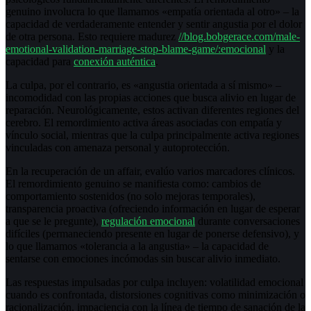
genuino involucra lo que llamamos «empatía orientada al otro» – la
capacidad de verdaderamente entender y sentir angustia por el dolor
de otra persona. Esto requiere madurez
//blog.bobgerace.com/male-
emotional-validation-marriage-stop-blame-game/:emocional
y la
capacidad para
conexión auténtica
.
La culpa, por el contrario, es «angustia orientada a sí mismo» –
incomodidad con las propias acciones que busca alivio en lugar de
reparación. Neurológicamente, estos activan diferentes regiones del
cerebro. El remordimiento activa áreas asociadas con empatía y
vínculo social, mientras que la culpa principalmente activa regiones
vinculadas con amenaza personal y autoprotección.
En la recuperación de un affair, evalúo varios marcadores clínicos.
El remordimiento genuino se manifiesta como: cambios de
comportamiento sostenidos (no solo mejoras temporales),
transparencia proactiva (ofreciendo información en lugar de esperar
a que se le pregunte),
regulación emocional
durante conversaciones
difíciles (permaneciendo presente en lugar de ponerse defensivo), y
lo que llamamos «tolerancia a la angustia» – la capacidad de
sentarse con emociones incómodas sin buscar alivio inmediato.
Las respuestas impulsadas por culpa incluyen: volatilidad emocional
cuando es confrontada, distorsiones cognitivas como minimización o
racionalización, impaciencia con la línea de tiempo de sanación de la