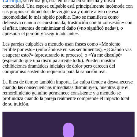
La culpa
, sin embargo, está enfocada en sí misma y busca
comodidad. Una esposa culpable está principalmente incómoda con
sus propios sentimientos de vergüenza y quiere alivio de esa
incomodidad lo más rápido posible. Esto se manifiesta como
defensiva cuando es cuestionada, frustración con tu «obsesión» con
el affair, intentos de minimizar el daño («no significó nada»), o
apresurar el perdón y «seguir adelante».
Las parejas culpables a menudo usan frases como «Me siento
terrible por esto» (enfocándose en sus sentimientos), «¿Cuándo vas
a superar esto?» (apresurando tu proceso), o «Ya me disculpé»
(esperando que una disculpa arregle todo). Pueden mostrar
exhibiciones dramáticas iniciales de dolor pero carecen del
compromiso sostenido requerido para la sanación real.
La línea de tiempo también importa. La culpa tiende a desvanecerse
cuando las consecuencias inmediatas disminuyen, mientras que el
remordimiento genuino permanece consistente y a menudo se
profundiza cuando la pareja realmente comprende el impacto total
de su traición.