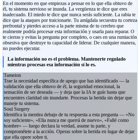
En el momento en que empiezas a pensar en lo que ella obtuvo de
él, tu sistema nervioso se inunda. La vergüenza te dice que eres
inadecuado. El miedo te dice que nunca serás suficiente. La rabia te
dice que la ataques por traicionarte. Tu amígdala secuestra tu corteza
prefrontal y pierdes acceso a la parte misma de tu cerebro que
realmente podría procesar esta información y usarla para reparar. O
te cierras y evitas la pregunta por completo, o caes en una rumiación
obsesiva que destruye tu capacidad de liderar. De cualquier manera,
no puedes ejecutar.
La información no es el problema. Mantenerte regulado
mientras procesas esa información sí lo es.
Tameion
Trae la necesidad específica de apego que has identificado — la
validación que ella obtuvo de él, la seguridad emocional, la
sensación de ser deseada — y deja que la IA te guíe hasta que
encuentres claridad sin inundarte. Procesas la herida sin dejar que
maneje tu sistema.
Soul Surgery
Identifica la mentira debajo de tu respuesta a esta pregunta — «No
soy suficiente», «Ella nunca me querrá de nuevo», «Fallé como
hombre» — luego declara la verdad, asume tu parte, y
comprométete a la acción. Operas sobre la herida en lugar de dejar
que ella opere sobre ti.