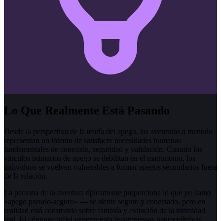
Lo Que Realmente Está Pasando
Desde la perspectiva de la teoría del apego, las aventuras a menudo
representan un intento de satisfacer necesidades humanas
fundamentales de conexión, seguridad y validación. Cuando los
vínculos primarios de apego se debilitan en el matrimonio, los
individuos se vuelven vulnerables a formar apegos secundarios fuera
de la relación.
La persona de la aventura típicamente proporciona lo que yo llamo
«apego pseudo-seguro» — se siente seguro y conectado, pero en
realidad está construido sobre fantasía y evitación de la intimidad
real. El cónyuge infiel experimenta recompensas neuroquímicas