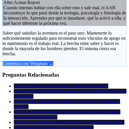
After Action Report
Cuando intentas hablar con ella sobre esto y sale mal, el AAR
deconstruye lo que pasó desde la teología, psicología y fisiología de
la interacción. Aprendes por qué te inundaste, qué la activó a ella, y
qué hacer diferente la próxima vez.
Saber qué satisfizo la aventura es el paso uno. Mantenerte lo
suficientemente regulado para reconstruir esos vínculos de apego en
tu matrimonio es el trabajo real. La brecha entre saber y hacer es
donde la mayoría de los hombres pierden. El sistema cierra esa
brecha.
Comienza con Wingman →
Preguntas Relacionadas
¿Qué significa aventura como «sustituto de apego»?
¿Cómo hacen las heridas de apego que las aventuras sean más
probables?
¿Qué es una «aventura de apego» versus una «aventura de
salida»?
¿Por qué algunas personas buscan conexión afuera cuando
está disponible adentro?
¿Qué es la «trampa ansioso-evitativo» y la tuvimos nosotros?
¿Mi evitación la empujó hacia otra persona?