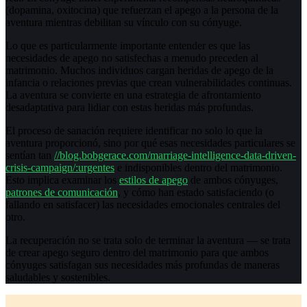
(dopamina, oxitocina) que refuerzan el apego a la persona de la
aventura mientras debilitan su vínculo con su cónyuge.
Lo que es particularmente importante entender es que las
necesidades de apego no satisfechas a menudo preceden al
matrimonio. Muchos individuos cargan heridas de apego de la
infancia o relaciones previas que crean vulnerabilidades continuas.
La aventura se convierte en una estrategia de afrontamiento
desadaptativa para lidiar con estas heridas más profundas.
El proceso de sanación requiere identificar no solo lo que la
aventura proporcionó, sino por qué esas necesidades particulares se
sentían tan
//blog.bobgerace.com/marriage-intelligence-data-driven-
crisis-campaign/:urgentes
e indisponibles dentro del matrimonio.
Esto implica examinar los
estilos de apego
de ambos cónyuges,
patrones de comunicación
, y cómo han estado satisfaciendo (o
fallando en satisfacer) las necesidades emocionales centrales del
otro.
La recuperación no se trata solo de terminar la aventura — se trata
de crear apego seguro dentro del matrimonio para que ambos
cónyuges satisfagan sus necesidades más profundas de maneras
saludables y sostenibles.