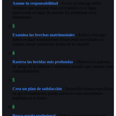
Asume tu responsabilidad
- Si eres el cónyuge infiel,
reconoce que buscaste estas necesidades en el lugar
equivocado en lugar de abordar los problemas en tu
matrimonio
3
Examina las brechas matrimoniales
- Ambos cónyuges
deben evaluar honestamente dónde estas necesidades no
estaban siendo satisfechas dentro de la relación
4
Rastrea las heridas más profundas
- Observa los patrones
de apego de la infancia o relaciones pasadas que crearon estas
vulnerabilidades
5
Crea un plan de satisfacción
- Desarrolla formas específicas
en que el matrimonio puede satisfacer estas necesidades
legítimas en el futuro
6
Busca ayuda profesional
- Trabaja con un terapeuta que