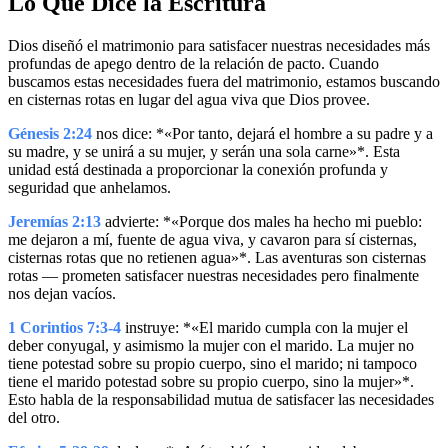
Lo Que Dice la Escritura
Dios diseñó el matrimonio para satisfacer nuestras necesidades más
profundas de apego dentro de la relación de pacto. Cuando
buscamos estas necesidades fuera del matrimonio, estamos buscando
en cisternas rotas en lugar del agua viva que Dios provee.
Génesis 2:24
nos dice: *«Por tanto, dejará el hombre a su padre y a
su madre, y se unirá a su mujer, y serán una sola carne»*. Esta
unidad está destinada a proporcionar la conexión profunda y
seguridad que anhelamos.
Jeremías 2:13
advierte: *«Porque dos males ha hecho mi pueblo:
me dejaron a mí, fuente de agua viva, y cavaron para sí cisternas,
cisternas rotas que no retienen agua»*. Las aventuras son cisternas
rotas — prometen satisfacer nuestras necesidades pero finalmente
nos dejan vacíos.
1 Corintios 7:3-4
instruye: *«El marido cumpla con la mujer el
deber conyugal, y asimismo la mujer con el marido. La mujer no
tiene potestad sobre su propio cuerpo, sino el marido; ni tampoco
tiene el marido potestad sobre su propio cuerpo, sino la mujer»*.
Esto habla de la responsabilidad mutua de satisfacer las necesidades
del otro.