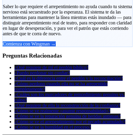
Saber lo que requiere el arrepentimiento no ayuda cuando tu sistema
nervioso está secuestrado por la esperanza. El sistema te da las
herramientas para mantener la línea mientras estás inundado — para
distinguir arrepentimiento real de teatro, para responder con claridad
en lugar de desesperación, y para ver el patrón que estás corriendo
antes de que te corra de nuevo.
Comienza con Wingman →
Preguntas Relacionadas
¿Qué requiere de mí el perdón bíblico?
¿Puedo perdonar sin confiar?
¿Cuál es la diferencia entre el perdón y la reconciliación?
¿Cómo perdono cuando ella no se ha arrepentido
completamente?
¿Cuáles son los marcadores de remordimiento genuino vs.
culpa?
¿Qué requiere de ella la reconstrucción de la confianza?
¿Cómo se ve realmente «asumir responsabilidad»?
¿Cómo se ve la reparación genuina de heridas antiguas?
¿Cómo se ve el arrepentimiento por el pecado acumulado?
¿Cómo se ve la humildad en el proceso?