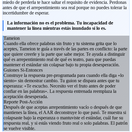
miedo de perderla te hace saltar el requisito de evidencia. Perdonas
antes de que el arrepentimiento sea real porque no puedes tolerar la
incertidumbre de esperar.
La información no es el problema. Tu incapacidad de
mantener la línea mientras estás inundado sí lo es.
Tameion
Cuando ella ofrece palabras sin fruto y tu sistema grita que lo
aceptes, Tameion te guía a través de las partes en conflicto: la parte
que quiere creerle y la parte que sabe mejor. Te ayuda a distinguir
qué es arrepentimiento real de qué es teatro, para que puedas
mantener el estándar sin colapsar bajo tu propia desesperación.
Guiones Si-Entonces
Construye la respuesta pre-programada para cuando ella diga «lo
siento» sin demostrar cambio. Tu guion se dispara antes que tu
esperanza: «Te escucho. Necesito ver el fruto antes de poder
confiar en las palabras». La respuesta entrenada reemplaza la
aceptación desesperada.
Reporte Post-Acción
Después de que aceptas arrepentimiento vacío o después de que
mantienes la línea, el AAR deconstruye lo que pasó. Te muestra si
colapsaste bajo la esperanza o mantuviste el estándar, cuál fue su
respuesta real, y si estás viendo fruto real o solo palabras. El patrón
se vuelve visible.