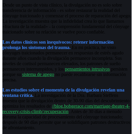
Desde un punto de vista clínico, la divulgación no es solo sobre
transferencia de información - es sobre restaurar la realidad del
cónyuge traicionado y comenzar el proceso de reparación del apego.
La investigación muestra que la infidelidad crea lo que llamamos
«fractura de la realidad» - la comprensión fundamental del cónyuge
traicionado sobre su relación se vuelve poco confiable.
Los datos clínicos son inequívocos: retener información
prolonga los síntomas del trauma.
En mi práctica, he visto
cónyuges traicionados permanecer en respuestas de estrés agudo
durante años cuando la divulgación permanece incompleta. Sus
niveles de cortisol permanecen elevados, los patrones de sueño
permanecen interrumpidos, y los
pensamientos intrusivos
persisten
porque su
sistema de apego
no puede recalibrarse sin información
precisa.
Los estudios sobre el momento de la divulgación revelan una
ventana crítica.
La investigación de la Dra. Barbara Steffens
muestra que la divulgación dentro de 30-90 días del descubrimiento
optimiza los resultados de
//blog.bobgerace.com/marriage-theater-4-
recovery-crisis-climb/:recuperación
. Antes de 30 días a menudo
abruma la capacidad de procesamiento del cónyuge traicionado;
después de 90 días permite que se solidifiquen patrones destructivos
de afrontamiento.