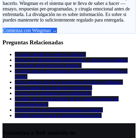
hacerlo. Wingman es el sistema que te lleva de saber a hacer —
ensayo, respuestas pre-programadas, y cirugía emocional antes de
enfrentarla. La divulgación no es sobre información. Es sobre si
puedes mantenerte lo suficientemente regulado para entregarla.
Comienza con Wingman →
Preguntas Relacionadas
¿Cuánto detalle es correcto conocer?
¿Qué es la «divulgación escalonada» y por qué es dañina?
¿Necesito saber todos los detalles?
¿Cuáles son los marcadores de remordimiento genuino vs.
culpa?
¿Qué requiere de ella la reconstrucción de la confianza?
¿Cómo manejo las imágenes intrusivas?
¿Cómo sé si realmente está cambiando?
¿Cuáles son los marcadores de un cambio genuino de
comportamiento?
¿Qué incluye un coaching/terapia de calidad?
¿Cuánto tiempo toma la transformación real?
Encuentra a Bob también en