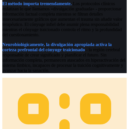
El método importa tremendamente.
Los protocolos clínicos
enfatizan lo que llamamos «divulgación graduada» - proporcionar
información factual completa mientras se filtran detalles
innecesariamente gráficos que aumentan el trauma sin añadir valor
terapéutico. El cónyuge infiel debe asumir plena responsabilidad
mientras el cónyuge traicionado controla el ritmo y la profundidad
del cuestionamiento.
Neurobiológicamente, la divulgación apropiada activa la
corteza prefrontal del cónyuge traicionado
- la región cerebral
responsable de crear significado y planificar el futuro. Sin
información completa, permanecen atascados en hiperactivación del
sistema límbico, incapaces de procesar la traición cognitivamente y
avanzar hacia la sanación.