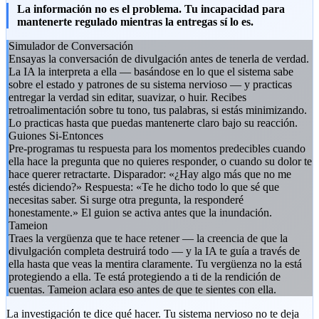
La información no es el problema. Tu incapacidad para
mantenerte regulado mientras la entregas sí lo es.
Simulador de Conversación
Ensayas la conversación de divulgación antes de tenerla de verdad.
La IA la interpreta a ella — basándose en lo que el sistema sabe
sobre el estado y patrones de su sistema nervioso — y practicas
entregar la verdad sin editar, suavizar, o huir. Recibes
retroalimentación sobre tu tono, tus palabras, si estás minimizando.
Lo practicas hasta que puedas mantenerte claro bajo su reacción.
Guiones Si-Entonces
Pre-programas tu respuesta para los momentos predecibles cuando
ella hace la pregunta que no quieres responder, o cuando su dolor te
hace querer retractarte. Disparador: «¿Hay algo más que no me
estés diciendo?» Respuesta: «Te he dicho todo lo que sé que
necesitas saber. Si surge otra pregunta, la responderé
honestamente.» El guion se activa antes que la inundación.
Tameion
Traes la vergüenza que te hace retener — la creencia de que la
divulgación completa destruirá todo — y la IA te guía a través de
ella hasta que veas la mentira claramente. Tu vergüenza no la está
protegiendo a ella. Te está protegiendo a ti de la rendición de
cuentas. Tameion aclara eso antes de que te sientes con ella.
La investigación te dice qué hacer. Tu sistema nervioso no te deja