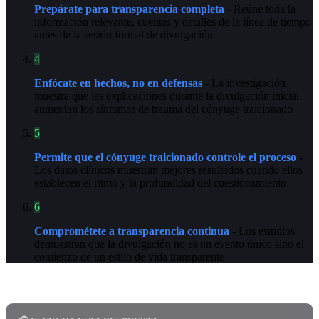
Prepárate para transparencia completa
- Reúne toda la
información relevante, cuentas y detalles de la línea de tiempo
antes de la sesión formal de divulgación
4
Enfócate en hechos, no en defensas
- La investigación
muestra que las explicaciones durante la divulgación inicial
aumentan los síntomas de trauma del cónyuge traicionado
5
Permite que el cónyuge traicionado controle el proceso
-
Los datos clínicos muestran mejores resultados cuando ellos
establecen el ritmo y la profundidad del cuestionamiento
6
Comprométete a transparencia continua
- Los estudios
demuestran que la divulgación no es un evento único sino el
comienzo de un estilo de vida transparente