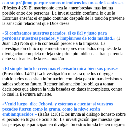
con su prójimo; porque somos miembros los unos de los otros.»
(Efesios 4:25) El matrimonio crea la «membresía» más íntima
posible entre dos personas. La investigación confirma lo que la
Escritura enseña: el engaño continuo después de la traición previene
la sanación relacional que Dios desea.
«Si confesamos nuestros pecados, él es fiel y justo para
perdonar nuestros pecados, y limpiarnos de toda maldad.»
(1
Juan 1:9) Nota que la confesión precede a la limpieza. La
investigación clínica que muestra mejores resultados después de la
divulgación completa refleja este principio bíblico - la transparencia
debe venir antes de la restauración.
«El simple todo lo cree; mas el avisado mira bien sus pasos.»
(Proverbios 14:15) La investigación muestra que los cónyuges
traicionados necesitan información completa para tomar decisiones
sabias sobre su futuro. Retener información los obliga a tomar
decisiones que alteran la vida basadas en datos incompletos, contra
lo cual la Escritura advierte.
«Venid luego, dice Jehová, y estemos a cuenta: si vuestros
pecados fueren como la grana, como la nieve serán
emblanquecidos.»
(Isaías 1:18) Dios invita al diálogo honesto sobre
el pecado en lugar de ocultarlo. La investigación que muestra que
las parejas que participan en divulgación estructurada tienen mejores