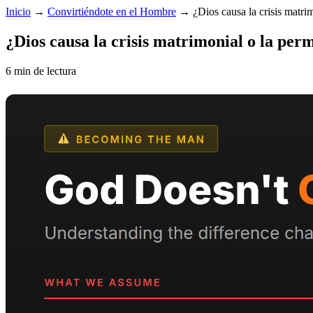
Inicio
→
Convirtiéndote en el Hombre
→
¿Dios causa la crisis matri
¿Dios causa la crisis matrimonial o la per
6 min de lectura