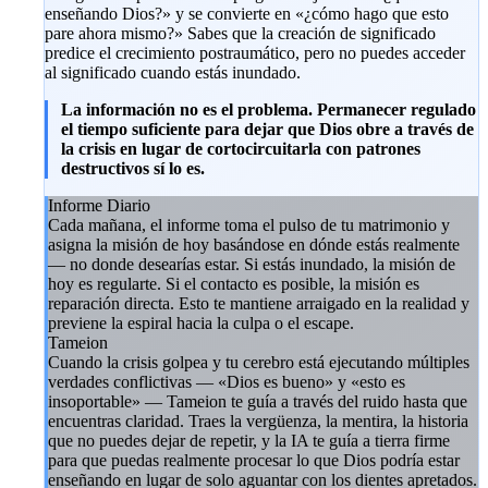
enseñando Dios?» y se convierte en «¿cómo hago que esto
pare ahora mismo?» Sabes que la creación de significado
predice el crecimiento postraumático, pero no puedes acceder
al significado cuando estás inundado.
La información no es el problema. Permanecer regulado
el tiempo suficiente para dejar que Dios obre a través de
la crisis en lugar de cortocircuitarla con patrones
destructivos sí lo es.
Informe Diario
Cada mañana, el informe toma el pulso de tu matrimonio y
asigna la misión de hoy basándose en dónde estás realmente
— no donde desearías estar. Si estás inundado, la misión de
hoy es regularte. Si el contacto es posible, la misión es
reparación directa. Esto te mantiene arraigado en la realidad y
previene la espiral hacia la culpa o el escape.
Tameion
Cuando la crisis golpea y tu cerebro está ejecutando múltiples
verdades conflictivas — «Dios es bueno» y «esto es
insoportable» — Tameion te guía a través del ruido hasta que
encuentras claridad. Traes la vergüenza, la mentira, la historia
que no puedes dejar de repetir, y la IA te guía a tierra firme
para que puedas realmente procesar lo que Dios podría estar
enseñando en lugar de solo aguantar con los dientes apretados.