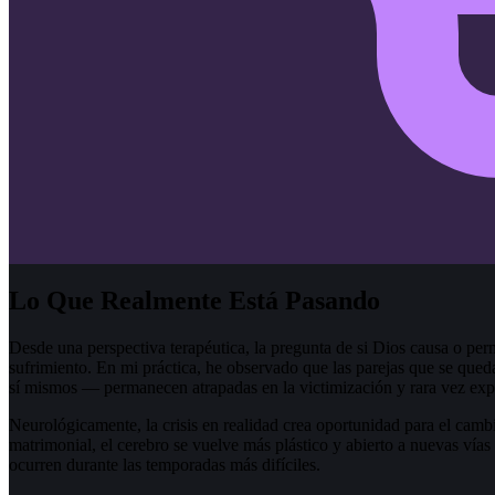
Lo Que Realmente Está Pasando
Desde una perspectiva terapéutica, la pregunta de si Dios causa o per
sufrimiento. En mi práctica, he observado que las parejas que se que
sí mismos — permanecen atrapadas en la victimización y rara vez ex
Neurológicamente, la crisis en realidad crea oportunidad para el cam
matrimonial, el cerebro se vuelve más plástico y abierto a nuevas vía
ocurren durante las temporadas más difíciles.