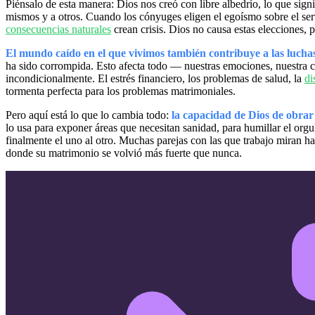
Piénsalo de esta manera: Dios nos creó con libre albedrío, lo que sig
mismos y a otros. Cuando los cónyuges eligen el egoísmo sobre el servi
consecuencias naturales
crean crisis. Dios no causa estas elecciones, p
El mundo caído en el que vivimos también contribuye a las lucha
ha sido corrompida. Esto afecta todo — nuestras emociones, nuestra 
incondicionalmente. El estrés financiero, los problemas de salud, la
di
tormenta perfecta para los problemas matrimoniales.
Pero aquí está lo que lo cambia todo:
la capacidad de Dios de obrar 
lo usa para exponer áreas que necesitan sanidad, para humillar el orgu
finalmente el uno al otro. Muchas parejas con las que trabajo miran h
donde su matrimonio se volvió más fuerte que nunca.