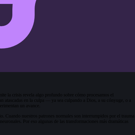
mite la crisis revela algo profundo sobre cómo procesamos el
dan atascadas en la culpa — ya sea culpando a Dios, a su cónyuge, o a
perimentan un avance.
bio. Cuando nuestros patrones normales son interrumpidos por el trauma
s neuronales. Por eso algunas de las transformaciones más dramáticas