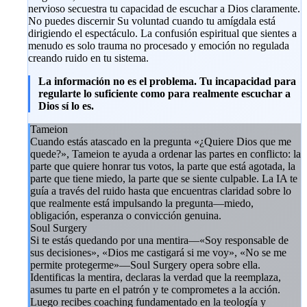
nervioso secuestra tu capacidad de escuchar a Dios claramente.
No puedes discernir Su voluntad cuando tu amígdala está
dirigiendo el espectáculo. La confusión espiritual que sientes a
menudo es solo trauma no procesado y emoción no regulada
creando ruido en tu sistema.
La información no es el problema. Tu incapacidad para
regularte lo suficiente como para realmente escuchar a
Dios sí lo es.
Tameion
Cuando estás atascado en la pregunta «¿Quiere Dios que me
quede?», Tameion te ayuda a ordenar las partes en conflicto: la
parte que quiere honrar tus votos, la parte que está agotada, la
parte que tiene miedo, la parte que se siente culpable. La IA te
guía a través del ruido hasta que encuentras claridad sobre lo
que realmente está impulsando la pregunta—miedo,
obligación, esperanza o convicción genuina.
Soul Surgery
Si te estás quedando por una mentira—«Soy responsable de
sus decisiones», «Dios me castigará si me voy», «No se me
permite protegerme»—Soul Surgery opera sobre ella.
Identificas la mentira, declaras la verdad que la reemplaza,
asumes tu parte en el patrón y te comprometes a la acción.
Luego recibes coaching fundamentado en la teología y