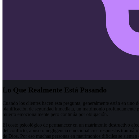
Lo Que Realmente Está Pasando
Cuando los clientes hacen esta pregunta, generalmente están en uno de
planificación de seguridad inmediata, un matrimonio profundamente p
muerto emocionalmente pero continúa por obligación.
El costo psicológico de permanecer en un matrimonio destructivo afecta
del conflicto, abuso o negligencia emocional crea respuestas traumáti
de Dios. Por eso muchas personas en matrimonios difíciles se sienten 