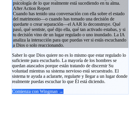
psicología de lo que realmente está sucediendo en tu alma.
After Action Report
Cuando has tenido una conversación con ella sobre el estado
del matrimonio—o cuando has tomado una decisión de
quedarte o crear separación—el AAR lo deconstruye. Qué
pasó, qué sentiste, qué dijo ella, qué tan activado estabas, y si
tu decisión vino de un lugar regulado o uno inundado. La IA
analiza la interacción para que puedas ver si estás escuchando
a Dios o solo reaccionando.
Saber lo que Dios quiere no es lo mismo que estar regulado lo
suficiente para escucharlo. La mayoría de los hombres se
quedan atascados porque están tratando de discernir Su
voluntad mientras su sistema nervioso está secuestrado. El
sistema te ayuda a aclararte, regularte y llegar a un lugar donde
realmente puedas escuchar lo que Él está diciendo.
Comienza con Wingman →