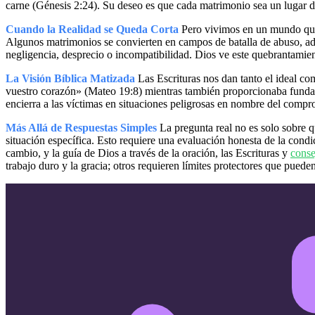
carne (Génesis 2:24). Su deseo es que cada matrimonio sea un lugar d
Cuando la Realidad se Queda Corta
Pero vivimos en un mundo queb
Algunos matrimonios se convierten en campos de batalla de abuso, ad
negligencia, desprecio o incompatibilidad. Dios ve este quebrantamien
La Visión Bíblica Matizada
Las Escrituras nos dan tanto el ideal com
vuestro corazón» (Mateo 19:8) mientras también proporcionaba fundam
encierra a las víctimas en situaciones peligrosas en nombre del compr
Más Allá de Respuestas Simples
La pregunta real no es solo sobre 
situación específica. Esto requiere una evaluación honesta de la condi
cambio, y la guía de Dios a través de la oración, las Escrituras y
conse
trabajo duro y la gracia; otros requieren límites protectores que pueden