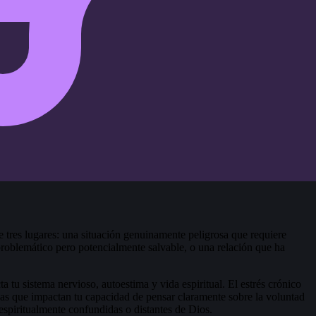
 tres lugares: una situación genuinamente peligrosa que requiere
roblemático pero potencialmente salvable, o una relación que ha
 tu sistema nervioso, autoestima y vida espiritual. El estrés crónico
cas que impactan tu capacidad de pensar claramente sobre la voluntad
espiritualmente confundidas o distantes de Dios.