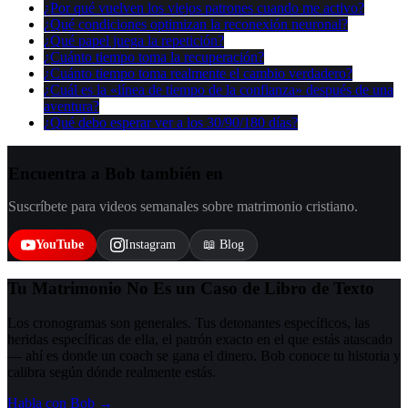
¿Por qué vuelven los viejos patrones cuando me activo?
¿Qué condiciones optimizan la reconexión neuronal?
¿Qué papel juega la repetición?
¿Cuánto tiempo toma la recuperación?
¿Cuánto tiempo toma realmente el cambio verdadero?
¿Cuál es la «línea de tiempo de la confianza» después de una
aventura?
¿Qué debo esperar ver a los 30/90/180 días?
Encuentra a Bob también en
Suscríbete para videos semanales sobre matrimonio cristiano.
YouTube
Instagram
📖 Blog
Tu Matrimonio No Es un Caso de Libro de Texto
Los cronogramas son generales. Tus detonantes específicos, las
heridas específicas de ella, el patrón exacto en el que estás atascado
— ahí es donde un coach se gana el dinero. Bob conoce tu historia y
calibra según dónde realmente estás.
Habla con Bob →