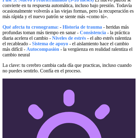
convierte en tu respuesta automática, incluso bajo presión. Todavía
ocasionalmente volverás a las viejas formas, pero la recuperación es
más rápida y el nuevo patrón se siente más «como tú».
Qué afecta tu cronograma:
-
Historia de trauma
- heridas más
profundas toman más tiempo en sanar -
Consistencia
- la práctica
diaria acelera el cambio -
Niveles de estrés
- el alto estrés ralentiza
el recableado -
Sistema de apoyo
- el aislamiento hace el cambio
más difícil -
Autocompasión
- la vergüenza en realidad ralentiza el
cambio neural
La clave: tu cerebro cambia cada día que practicas, incluso cuando
no puedes sentirlo. Confía en el proceso.