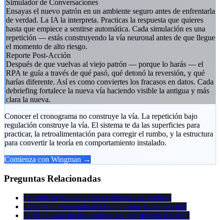
Simulador de Conversaciones
Ensayas el nuevo patrón en un ambiente seguro antes de enfrentarla
de verdad. La IA la interpreta. Practicas la respuesta que quieres
hasta que empiece a sentirse automática. Cada simulación es una
repetición — estás construyendo la vía neuronal antes de que llegue
el momento de alto riesgo.
Reporte Post-Acción
Después de que vuelvas al viejo patrón — porque lo harás — el
RPA te guía a través de qué pasó, qué detonó la reversión, y qué
harías diferente. Así es como conviertes los fracasos en datos. Cada
debriefing fortalece la nueva vía haciendo visible la antigua y más
clara la nueva.
Conocer el cronograma no construye la vía. La repetición bajo
regulación construye la vía. El sistema te da las superficies para
practicar, la retroalimentación para corregir el rumbo, y la estructura
para convertir la teoría en comportamiento instalado.
Comienza con Wingman →
Preguntas Relacionadas
¿Cuánto tiempo tarda en recablearse el cerebro?
¿Qué es la «neuroplasticidad» y cómo la aprovecho?
¿Qué es «apretar los dientes» vs. transformación real?