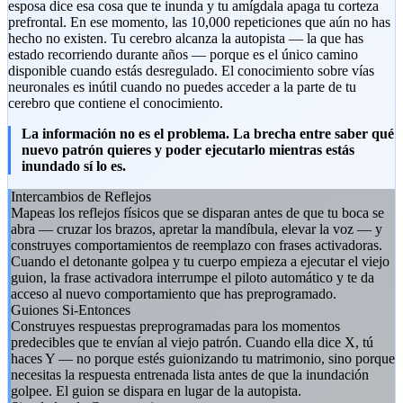
esposa dice esa cosa que te inunda y tu amígdala apaga tu corteza
prefrontal. En ese momento, las 10,000 repeticiones que aún no has
hecho no existen. Tu cerebro alcanza la autopista — la que has
estado recorriendo durante años — porque es el único camino
disponible cuando estás desregulado. El conocimiento sobre vías
neuronales es inútil cuando no puedes acceder a la parte de tu
cerebro que contiene el conocimiento.
La información no es el problema. La brecha entre saber qué
nuevo patrón quieres y poder ejecutarlo mientras estás
inundado sí lo es.
Intercambios de Reflejos
Mapeas los reflejos físicos que se disparan antes de que tu boca se
abra — cruzar los brazos, apretar la mandíbula, elevar la voz — y
construyes comportamientos de reemplazo con frases activadoras.
Cuando el detonante golpea y tu cuerpo empieza a ejecutar el viejo
guion, la frase activadora interrumpe el piloto automático y te da
acceso al nuevo comportamiento que has preprogramado.
Guiones Si-Entonces
Construyes respuestas preprogramadas para los momentos
predecibles que te envían al viejo patrón. Cuando ella dice X, tú
haces Y — no porque estés guionizando tu matrimonio, sino porque
necesitas la respuesta entrenada lista antes de que la inundación
golpee. El guion se dispara en lugar de la autopista.