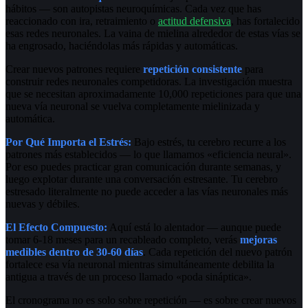
hábitos — son autopistas neuroquímicas. Cada vez que has
reaccionado con ira, retraimiento o
actitud defensiva
, has fortalecido
esas redes neuronales. La vaina de mielina alrededor de estas vías se
ha engrosado, haciéndolas más rápidas y automáticas.
Crear nuevos patrones requiere
repetición consistente
para
construir redes neuronales competidoras. La investigación muestra
que se necesitan aproximadamente 10,000 repeticiones para que una
nueva vía neuronal se vuelva completamente mielinizada y
automática.
Por Qué Importa el Estrés:
Bajo estrés, tu cerebro recurre a los
patrones más establecidos — lo que llamamos «eficiencia neural».
Por eso puedes practicar gran comunicación durante semanas, y
luego explotar durante una conversación estresante. Tu cerebro
estresado literalmente no puede acceder a las vías neuronales más
nuevas y débiles.
El Efecto Compuesto:
Aquí está lo alentador — aunque puede
tomar 6-18 meses para un recableado completo, verás
mejoras
medibles dentro de 30-60 días
. Cada repetición del nuevo patrón
fortalece esa vía neuronal mientras simultáneamente debilita la
antigua a través de un proceso llamado «poda sináptica».
El cronograma no es solo sobre repetición — es sobre crear nuevos