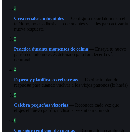
2
Crea señales ambientales
— Configura recordatorios en el
teléfono, notas adhesivas o detonantes visuales para activar tu
nueva respuesta
3
Practica durante momentos de calma
— Ensaya tu nuevo
patrón cuando no estés detonado para fortalecer la vía
neuronal
4
Espera y planifica los retrocesos
— Escribe tu plan de
respuesta para cuando vuelvas a los viejos patrones (lo harás)
5
Celebra pequeñas victorias
— Reconoce cada vez que
eliges el nuevo patrón, incluso si se sintió incómodo
6
Consigue rendición de cuentas
— Comparte tu cambio de