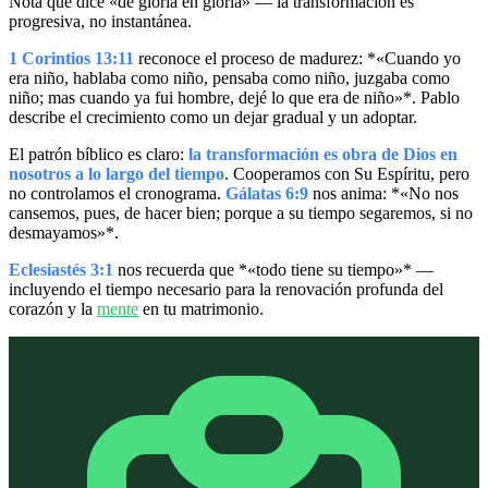
Nota que dice «de gloria en gloria» — la transformación es
progresiva, no instantánea.
1 Corintios 13:11
reconoce el proceso de madurez: *«Cuando yo
era niño, hablaba como niño, pensaba como niño, juzgaba como
niño; mas cuando ya fui hombre, dejé lo que era de niño»*. Pablo
describe el crecimiento como un dejar gradual y un adoptar.
El patrón bíblico es claro:
la transformación es obra de Dios en
nosotros a lo largo del tiempo
. Cooperamos con Su Espíritu, pero
no controlamos el cronograma.
Gálatas 6:9
nos anima: *«No nos
cansemos, pues, de hacer bien; porque a su tiempo segaremos, si no
desmayamos»*.
Eclesiastés 3:1
nos recuerda que *«todo tiene su tiempo»* —
incluyendo el tiempo necesario para la renovación profunda del
corazón y la
mente
en tu matrimonio.