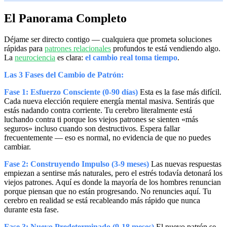
El Panorama Completo
Déjame ser directo contigo — cualquiera que prometa soluciones
rápidas para
patrones relacionales
profundos te está vendiendo algo.
La
neurociencia
es clara:
el cambio real toma tiempo
.
Las 3 Fases del Cambio de Patrón:
Fase 1: Esfuerzo Consciente (0-90 días)
Esta es la fase más difícil.
Cada nueva elección requiere energía mental masiva. Sentirás que
estás nadando contra corriente. Tu cerebro literalmente está
luchando contra ti porque los viejos patrones se sienten «más
seguros» incluso cuando son destructivos. Espera fallar
frecuentemente — eso es normal, no evidencia de que no puedes
cambiar.
Fase 2: Construyendo Impulso (3-9 meses)
Las nuevas respuestas
empiezan a sentirse más naturales, pero el estrés todavía detonará los
viejos patrones. Aquí es donde la mayoría de los hombres renuncian
porque piensan que no están progresando. No renuncies aquí. Tu
cerebro en realidad se está recableando más rápido que nunca
durante esta fase.
Fase 3: Nuevo Predeterminado (9-18 meses)
El nuevo patrón se