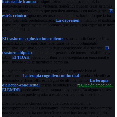
historial de trauma
es significativo — el abuso infantil, la
negligencia o presenciar violencia doméstica pueden crear sistemas
nerviosos hipervigilantes que perciben amenazas en todas partes.
El
estrés crónico
agota tus recursos emocionales, haciendo que la ira
sea tu respuesta predeterminada.
La depresión
a menudo se disfraza
como ira, especialmente en hombres que luchan por expresar tristeza
o vulnerabilidad.
El trastorno explosivo intermitente
es una condición específica
caracterizada por episodios repentinos de comportamiento
impulsivo, agresivo y violento desproporcionado al detonante.
El
trastorno bipolar
puede incluir períodos de intensa irritabilidad y
rabia.
El TDAH
puede contribuir a la desregulación emocional e
impulsividad que se manifiesta como ira.
La buena noticia es que la ira patológica responde bien al
tratamiento.
La terapia cognitivo-conductual
ayuda a identificar
detonantes y desarrollar estrategias de afrontamiento.
La terapia
dialéctico-conductual
enseña habilidades de
regulación emocional
.
El EMDR
puede abordar el trauma subyacente. En algunos casos,
la medicación puede ayudar a estabilizar la química cerebral.
Los marcadores clínicos clave que busco incluyen: ira
desproporcionada a los detonantes, incapacidad para auto-calmarse
una vez activado, ira que interfiere con el funcionamiento diario,