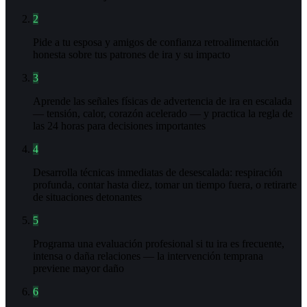
2
Pide a tu esposa y amigos de confianza retroalimentación
honesta sobre tus patrones de ira y su impacto
3
Aprende las señales físicas de advertencia de ira en escalada
— tensión, calor, corazón acelerado — y practica la regla de
las 24 horas para decisiones importantes
4
Desarrolla técnicas inmediatas de desescalada: respiración
profunda, contar hasta diez, tomar un tiempo fuera, o retirarte
de situaciones detonantes
5
Programa una evaluación profesional si tu ira es frecuente,
intensa o daña relaciones — la intervención temprana
previene mayor daño
6