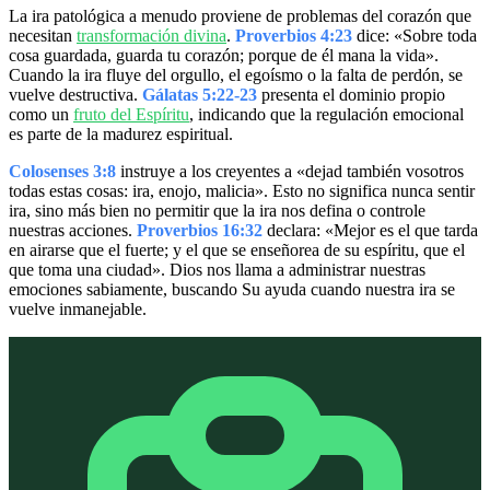
La ira patológica a menudo proviene de problemas del corazón que
necesitan
transformación divina
.
Proverbios 4:23
dice: «Sobre toda
cosa guardada, guarda tu corazón; porque de él mana la vida».
Cuando la ira fluye del orgullo, el egoísmo o la falta de perdón, se
vuelve destructiva.
Gálatas 5:22-23
presenta el dominio propio
como un
fruto del Espíritu
, indicando que la regulación emocional
es parte de la madurez espiritual.
Colosenses 3:8
instruye a los creyentes a «dejad también vosotros
todas estas cosas: ira, enojo, malicia». Esto no significa nunca sentir
ira, sino más bien no permitir que la ira nos defina o controle
nuestras acciones.
Proverbios 16:32
declara: «Mejor es el que tarda
en airarse que el fuerte; y el que se enseñorea de su espíritu, que el
que toma una ciudad». Dios nos llama a administrar nuestras
emociones sabiamente, buscando Su ayuda cuando nuestra ira se
vuelve inmanejable.