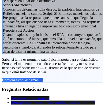
se dispara en lugar de la destructiva.
Scripts Si-Entonces
Conoces los detonantes. Ella dice X, tú explotas. Intercambios de
Reflejos maneja tu cuerpo. Scripts Si-Entonces maneja tus palabras.
Pre-programas la respuesta que quieres antes de que llegue la
inundación, así que cuando llega el momento, tienes una respuesta
entrenada lista en lugar de improvisar bajo secuestro emocional.
Reporte Post-Acción
Cuando explotas — y lo harás — el RPA deconstruye lo que pasó.
Qué te detonó, qué hiciste, qué hizo ella, tu nivel de activación, qué
harías diferente. La IA analiza la interacción desde teología,
psicología y fisiología. Aprendes lo suficientemente rápido para
dejar de pisar la misma mina terrestre.
Saber si tu ira es normal o patológica importa para el diagnóstico.
Pero en el momento — cuando ella está frente a ti y tu sistema
nervioso está secuestrado — el sistema es lo que te impide destruir
lo que estás tratando de salvar.
Comienza con Wingman →
Preguntas Relacionadas
No puedo controlar mi ira
¿Por qué exploto con rabia contra las personas que amo?