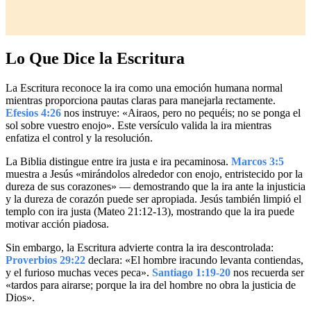
Lo Que Dice la Escritura
La Escritura reconoce la ira como una emoción humana normal
mientras proporciona pautas claras para manejarla rectamente.
Efesios 4:26
nos instruye: «Airaos, pero no pequéis; no se ponga el
sol sobre vuestro enojo». Este versículo valida la ira mientras
enfatiza el control y la resolución.
La Biblia distingue entre ira justa e ira pecaminosa.
Marcos 3:5
muestra a Jesús «mirándolos alrededor con enojo, entristecido por la
dureza de sus corazones» — demostrando que la ira ante la injusticia
y la dureza de corazón puede ser apropiada. Jesús también limpió el
templo con ira justa (Mateo 21:12-13), mostrando que la ira puede
motivar acción piadosa.
Sin embargo, la Escritura advierte contra la ira descontrolada:
Proverbios 29:22
declara: «El hombre iracundo levanta contiendas,
y el furioso muchas veces peca».
Santiago 1:19-20
nos recuerda ser
«tardos para airarse; porque la ira del hombre no obra la justicia de
Dios».