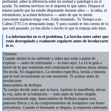
prefrontal, saber la diferencia entre ira normal y patológica no te
ayuda. Tu sistema nervioso no le importa lo que sabes. Dispara el
mismo patrón que ha estado disparando durante años — la rabia, el
retraimiento, la actitud defensiva — antes de que tu mente
consciente siquiera tenga voto. Estás inundado. Tu Tiempo-a-la-
Calma (TTC) es demasiado largo. Y para cuando te das cuenta de lo
que está pasando, ya has dicho o hecho lo que la empuja más lejos.
La información no es el problema. La brecha entre saber que
estás desregulado y realmente regularte antes de involucrarte
lo es.
Tameion
Cuando sientes la ira subiendo y sabes que estás a punto de
explotar — antes de enfrentarla — lo traes aquí. La IA te guía a
través de lo que realmente está controlando tu sistema ahora mismo.
No teoría. No diagnóstico. La mentira específica, herida o historia
que te está secuestrando en este momento. Te aclaras antes de
involucrarte.
Intercambios de Reflejos
Tu cuerpo decide antes que tu boca. Aprietas la mandíbula, elevas
la voz, sales de la habitación — todo antes de haber elegido
conscientemente algo. Intercambios de Reflejos mapea esos
patrones físicos y te da comportamientos de reemplazo con frases
activadoras. Cuando el detonante se dispara, la respuesta entrenada