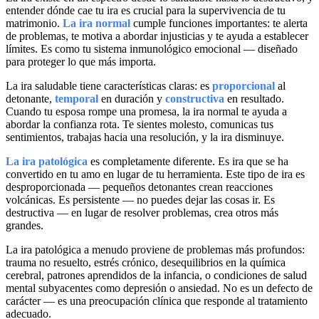
entender dónde cae tu ira es crucial para la supervivencia de tu
matrimonio.
La ira normal
cumple funciones importantes: te alerta
de problemas, te motiva a abordar injusticias y te ayuda a establecer
límites. Es como tu sistema inmunológico emocional — diseñado
para proteger lo que más importa.
La ira saludable tiene características claras: es
proporcional
al
detonante,
temporal
en duración y
constructiva
en resultado.
Cuando tu esposa rompe una promesa, la ira normal te ayuda a
abordar la confianza rota. Te sientes molesto, comunicas tus
sentimientos, trabajas hacia una resolución, y la ira disminuye.
La ira patológica
es completamente diferente. Es ira que se ha
convertido en tu amo en lugar de tu herramienta. Este tipo de ira es
desproporcionada — pequeños detonantes crean reacciones
volcánicas. Es persistente — no puedes dejar las cosas ir. Es
destructiva — en lugar de resolver problemas, crea otros más
grandes.
La ira patológica a menudo proviene de problemas más profundos:
trauma no resuelto, estrés crónico, desequilibrios en la química
cerebral, patrones aprendidos de la infancia, o condiciones de salud
mental subyacentes como depresión o ansiedad. No es un defecto de
carácter — es una preocupación clínica que responde al tratamiento
adecuado.