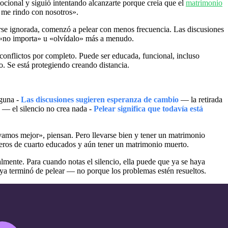
mocional y siguió intentando alcanzarte porque creía que el
matrimonio
 me rindo con nosotros».
rse ignorada, comenzó a pelear con menos frecuencia. Las discusiones
 «no importa» u «olvídalo» más a menudo.
 conflictos por completo. Puede ser educada, funcional, incluso
. Se está protegiendo creando distancia.
nguna -
Las discusiones sugieren esperanza de cambio
— la retirada
— el silencio no crea nada -
Pelear significa que todavía está
amos mejor», piensan. Pero llevarse bien y tener un matrimonio
eros de cuarto educados y aún tener un matrimonio muerto.
lmente. Para cuando notas el silencio, ella puede que ya se haya
ya terminó de pelear — no porque los problemas estén resueltos.