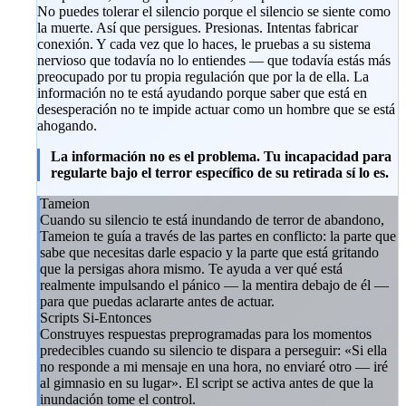
No puedes tolerar el silencio porque el silencio se siente como
la muerte. Así que persigues. Presionas. Intentas fabricar
conexión. Y cada vez que lo haces, le pruebas a su sistema
nervioso que todavía no lo entiendes — que todavía estás más
preocupado por tu propia regulación que por la de ella. La
información no te está ayudando porque saber que está en
desesperación no te impide actuar como un hombre que se está
ahogando.
La información no es el problema. Tu incapacidad para
regularte bajo el terror específico de su retirada sí lo es.
Tameion
Cuando su silencio te está inundando de terror de abandono,
Tameion te guía a través de las partes en conflicto: la parte que
sabe que necesitas darle espacio y la parte que está gritando
que la persigas ahora mismo. Te ayuda a ver qué está
realmente impulsando el pánico — la mentira debajo de él —
para que puedas aclararte antes de actuar.
Scripts Si-Entonces
Construyes respuestas preprogramadas para los momentos
predecibles cuando su silencio te dispara a perseguir: «Si ella
no responde a mi mensaje en una hora, no enviaré otro — iré
al gimnasio en su lugar». El script se activa antes de que la
inundación tome el control.