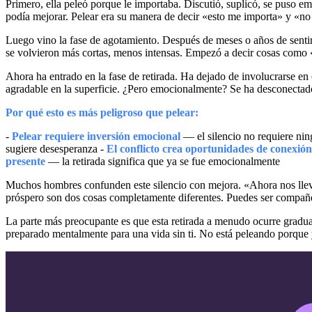
Primero, ella peleó porque le importaba. Discutió, suplicó, se puso e
podía mejorar. Pelear era su manera de decir «esto me importa» y «no
Luego vino la fase de agotamiento. Después de meses o años de senti
se volvieron más cortas, menos intensas. Empezó a decir cosas como
Ahora ha entrado en la fase de retirada. Ha dejado de involucrarse en
agradable en la superficie. ¿Pero emocionalmente? Se ha desconectado
Por qué esto es más peligroso que pelear:
-
Pelear requiere inversión emocional
— el silencio no requiere ni
sugiere desesperanza -
El conflicto crea oportunidades de conexión
presente
— la retirada significa que ya se fue emocionalmente
Muchos hombres confunden este silencio con mejora. «Ahora nos llev
próspero son dos cosas completamente diferentes. Puedes ser compañ
La parte más preocupante es que esta retirada a menudo ocurre gradua
preparado mentalmente para una vida sin ti. No está peleando porque 