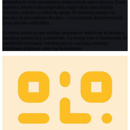
desarrollaron como mecanismos tempranos de supervivencia. Estos
requieren intervención terapéutica a largo plazo para abordar
creencias centrales y estilos de apego. El coaching trabaja con
patrones de pensamiento flexibles—los trastornos de personalidad
crean patrones inflexibles.
La buena noticia es que muchas personas se benefician de terapia y
coaching secuencial o concurrente. La terapia crea el fundamento de
estabilidad emocional, mientras que el coaching construye
habilidades prácticas sobre ese fundamento.