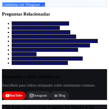
Comienza con Wingman →
Preguntas Relacionadas
¿Tengo un trastorno de personalidad?
¿Debería tomar medicamentos?
¿Necesito terapia, coaching, o ambos?
¿Qué es el «trauma complejo» y lo tengo?
¿Qué papel pueden jugar el TDAH/depresión/ansiedad?
¿Cómo es una evaluación integral de salud mental?
¿Qué es el «trauma de traición» y lo tengo?
¿Es esto TEPT?
¿Qué terapias ayudan con este tipo de trauma?
¿Qué es EMDR y podría ayudarme?
Encuentra a Bob también en
Suscríbete para videos semanales sobre matrimonio cristiano.
YouTube
Instagram
📖 Blog
¿No Estás Seguro Qué Camino Se Ajusta a Tu