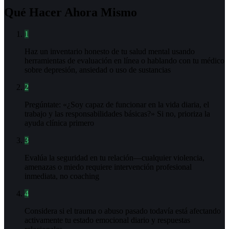
Qué Hacer Ahora Mismo
1
Haz un inventario honesto de tu salud mental usando
herramientas de evaluación en línea o hablando con tu médico
sobre depresión, ansiedad o uso de sustancias
2
Pregúntate: «¿Soy capaz de funcionar en la vida diaria, el
trabajo y las responsabilidades básicas?» Si no, prioriza la
ayuda clínica primero
3
Evalúa la seguridad en tu relación—cualquier violencia,
amenazas o miedo requiere intervención profesional
inmediata, no coaching
4
Considera si el trauma o abuso pasado todavía está afectando
activamente tu estado emocional diario y respuestas