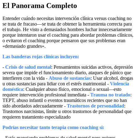
El Panorama Completo
Entender cuándo necesitas intervención clínica versus coaching no
se trata de fracaso—se trata de obtener la herramienta correcta para
el trabajo. He visto a demasiados hombres luchar innecesariamente
porque intentaron usar el coaching para abordar problemas clínicos,
o evitaron el coaching porque pensaron que sus problemas eran
«demasiado grandes».
Las banderas rojas clínicas incluyen:
-
Crisis de salud mental
: Pensamientos suicidas activos, depresión
severa que impide el funcionamiento diario, ataques de pánico que
interfieren con la vida -
Abuso de sustancias
: Usar alcohol, drogas
u otras sustancias para lidiar con el estrés matrimonial -
Violencia
doméstica
: Cualquier abuso físico, emocional o sexual—esto
requiere intervención profesional inmediata -
Trauma no tratado
:
TEPT, abuso infantil o eventos traumáticos recientes que no han
sido abordados adecuadamente -
Trastornos de personalidad
:
Trastornos narcisistas, límite u otros trastornos de personalidad que
requieren tratamiento especializado
Podrías necesitar tanto terapia como coaching si:
- Estás manejando problemas de salud mental pero quieres