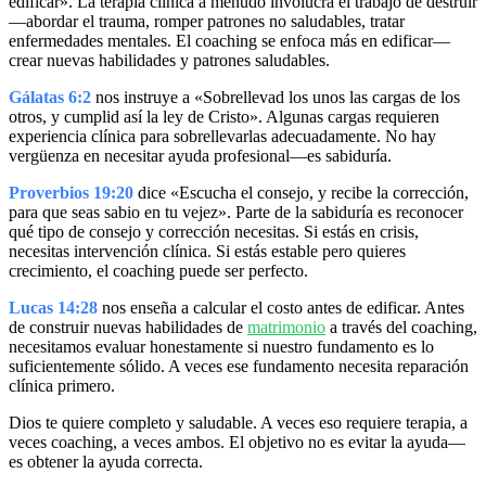
edificar». La terapia clínica a menudo involucra el trabajo de destruir
—abordar el trauma, romper patrones no saludables, tratar
enfermedades mentales. El coaching se enfoca más en edificar—
crear nuevas habilidades y patrones saludables.
Gálatas 6:2
nos instruye a «Sobrellevad los unos las cargas de los
otros, y cumplid así la ley de Cristo». Algunas cargas requieren
experiencia clínica para sobrellevarlas adecuadamente. No hay
vergüenza en necesitar ayuda profesional—es sabiduría.
Proverbios 19:20
dice «Escucha el consejo, y recibe la corrección,
para que seas sabio en tu vejez». Parte de la sabiduría es reconocer
qué tipo de consejo y corrección necesitas. Si estás en crisis,
necesitas intervención clínica. Si estás estable pero quieres
crecimiento, el coaching puede ser perfecto.
Lucas 14:28
nos enseña a calcular el costo antes de edificar. Antes
de construir nuevas habilidades de
matrimonio
a través del coaching,
necesitamos evaluar honestamente si nuestro fundamento es lo
suficientemente sólido. A veces ese fundamento necesita reparación
clínica primero.
Dios te quiere completo y saludable. A veces eso requiere terapia, a
veces coaching, a veces ambos. El objetivo no es evitar la ayuda—
es obtener la ayuda correcta.