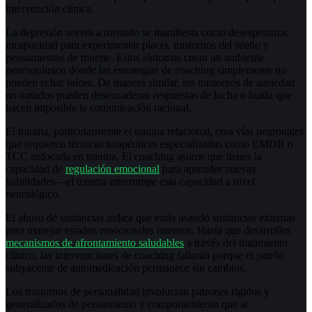
intervención clínica.
La depresión severa a menudo se manifiesta como desesperanza,
incapacidad para experimentar placer, trastornos del sueño y
pensamientos de muerte. Estos síntomas crean un ambiente
neuroquímico donde las estrategias de coaching simplemente no
pueden echar raíces. De manera similar, los trastornos de ansiedad
no tratados pueden desencadenar respuestas de lucha o huida que
hacen imposible la comunicación racional.
El trauma, particularmente el trauma relacional, crea vías neuronales
que requieren técnicas terapéuticas especializadas como EMDR o
TCC enfocada en trauma. El coaching asume que tienes la
capacidad de
regulación emocional
para aprender nuevas
habilidades—el trauma interrumpe esta capacidad a nivel
neurológico.
El abuso de sustancias indica que estás usando sustancias externas
para manejar estados emocionales internos. Hasta que desarrolles
mecanismos de afrontamiento saludables
a través del tratamiento
clínico, las intervenciones de coaching fallarán porque el patrón
subyacente de automedicación permanece sin cambios.
Los trastornos de personalidad involucran patrones rígidos y
generalizados de pensamiento y comportamiento que se