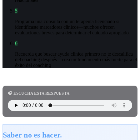
relacionales
5
Programa una consulta con un terapeuta licenciado si
identificaste marcadores clínicos—muchos ofrecen
evaluaciones breves para determinar el cuidado apropiado
6
Recuerda que buscar ayuda clínica primero no te descalifica
del coaching después—crea un fundamento más fuerte para el
éxito del coaching
🎧 ESCUCHA ESTA RESPUESTA
Saber no es hacer.