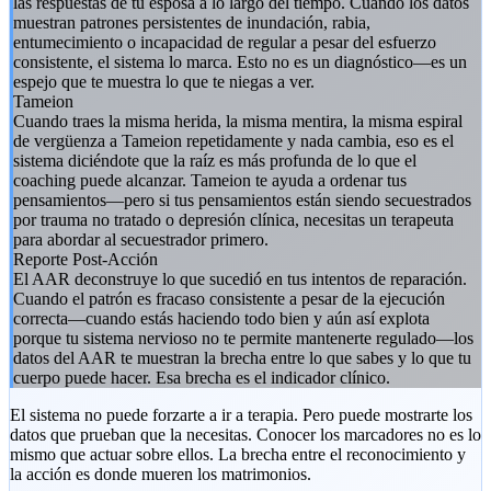
las respuestas de tu esposa a lo largo del tiempo. Cuando los datos
muestran patrones persistentes de inundación, rabia,
entumecimiento o incapacidad de regular a pesar del esfuerzo
consistente, el sistema lo marca. Esto no es un diagnóstico—es un
espejo que te muestra lo que te niegas a ver.
Tameion
Cuando traes la misma herida, la misma mentira, la misma espiral
de vergüenza a Tameion repetidamente y nada cambia, eso es el
sistema diciéndote que la raíz es más profunda de lo que el
coaching puede alcanzar. Tameion te ayuda a ordenar tus
pensamientos—pero si tus pensamientos están siendo secuestrados
por trauma no tratado o depresión clínica, necesitas un terapeuta
para abordar al secuestrador primero.
Reporte Post-Acción
El AAR deconstruye lo que sucedió en tus intentos de reparación.
Cuando el patrón es fracaso consistente a pesar de la ejecución
correcta—cuando estás haciendo todo bien y aún así explota
porque tu sistema nervioso no te permite mantenerte regulado—los
datos del AAR te muestran la brecha entre lo que sabes y lo que tu
cuerpo puede hacer. Esa brecha es el indicador clínico.
El sistema no puede forzarte a ir a terapia. Pero puede mostrarte los
datos que prueban que la necesitas. Conocer los marcadores no es lo
mismo que actuar sobre ellos. La brecha entre el reconocimiento y
la acción es donde mueren los matrimonios.